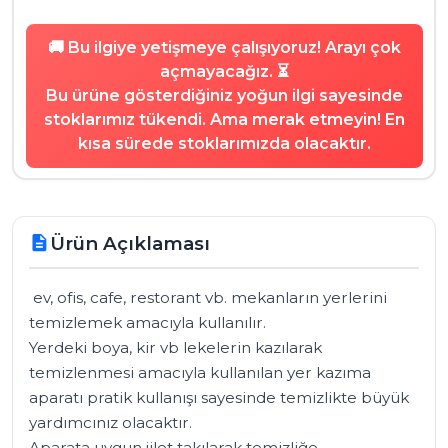
🚚 Bu ilgiye yetişmeye çalışıyoruz! Arayı çok
açmayacağız. ⏳
Bu ürüne gösterdiğiniz yoğun ilgi sayesinde
stoklarımız tükendi. Ama merak etmeyin! En
kısa sürede stoklarımızda olacaktır.
Ürün Açıklaması
description
 ev, ofis, cafe, restorant vb. mekanların yerlerini 
temizlemek amacıyla kullanılır. 

Yerdeki boya, kir vb lekelerin kazılarak 
temizlenmesi amacıyla kullanılan yer kazıma 
aparatı pratik kullanışı sayesinde temizlikte büyük 
yardımcınız olacaktır. 

Aparata uygun jilet takılarak temizliğe 