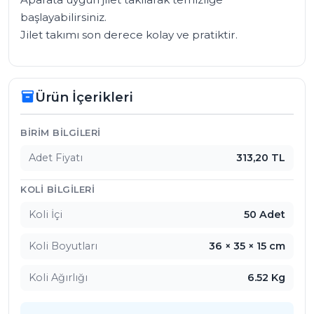
başlayabilirsiniz. 

Jilet takımı son derece kolay ve pratiktir.
Ürün İçerikleri
inventory_2
Ürün İçerikleri
BIRIM BILGILERI
Adet Fiyatı
313,20 TL
KOLI BILGILERI
Koli İçi
50 Adet
Koli Boyutları
36 × 35 × 15 cm
Koli Ağırlığı
6.52 Kg