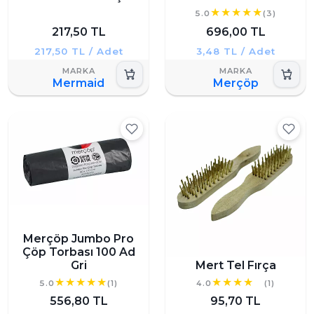
5.0
(3)
217,50 TL
696,00 TL
217,50 TL / Adet
3,48 TL / Adet
Mermaid
Merçöp
Merçöp Jumbo Pro
Çöp Torbası 100 Ad
Gri
Mert Tel Fırça
5.0
(1)
4.0
(1)
556,80 TL
95,70 TL