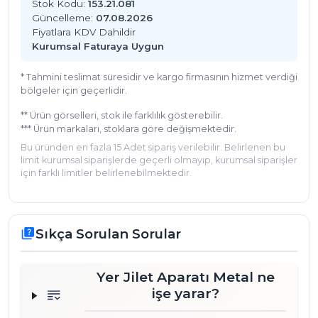
Stok Kodu:
153.21.081
Güncelleme:
07.08.2026
Fiyatlara KDV Dahildir
Kurumsal Faturaya Uygun
* Tahmini teslimat süresidir ve kargo firmasının hizmet verdiği
bölgeler için geçerlidir.
** Ürün görselleri, stok ile farklılık gösterebilir.
*** Ürün markaları, stoklara göre değişmektedir.
Bu üründen en fazla 15 Adet sipariş verilebilir. Belirlenen bu
limit kurumsal siparişlerde geçerli olmayıp, kurumsal siparişler
için farklı limitler belirlenebilmektedir.
Sıkça Sorulan Sorular
quiz
Yer Jilet Aparatı Metal ne
işe yarar?