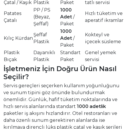
Çatal / Kaşık
Plastik
Paket
tatlı servisi
PP / PS
1000
Patates
Hızlı tüketim ve
(Beyaz,
Adet
/
Çatalı
aperatif ikramlar
Şeffaf)
Paket
1000
Şeffaf
Kokteyl ve
Kılıç Kürdan
Adet
/
Plastik
içecek süsleme
Paket
Plastik
Dayanıklı
Standart
Genel yemek
Bıçak
Plastik
Paket
servisi
İşletmeniz İçin Doğru Ürün Nasıl
Seçilir?
Servis gereçleri seçerken kullanım yoğunluğunu
ve sunum tipini göz önünde bulundurmak
önemlidir. Günlük, hafif tüketim noktalarında ve
hızlı servis alanlarında standart
1000 adetlik
paketler iş akışını hızlandırır. Otel restoranları ve
daha özenli sunum gerektiren alanlarda ise
kırılmaya dirençli lüks plastik çatal ve kaşık serileri