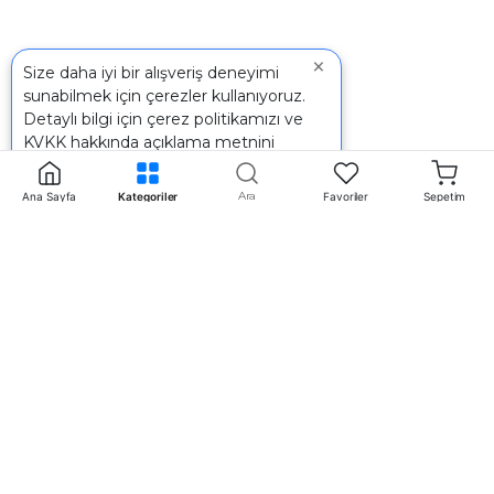
×
Size daha iyi bir alışveriş deneyimi
sunabilmek için çerezler kullanıyoruz.
Detaylı bilgi için
çerez politikamızı
ve
KVKK
hakkında açıklama metnini
inceleyebilirsiniz.
Ara
Ana Sayfa
Kategoriler
Favoriler
Sepetim
İletişim
+90 242 340 5 198