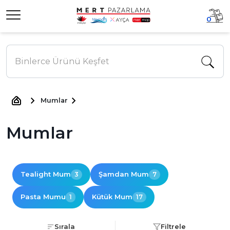
0
Mumlar
Mumlar
Tealight Mum
Şamdan Mum
3
7
Pasta Mumu
Kütük Mum
1
17
Sırala
Filtrele