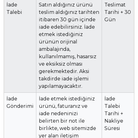
İade
Satın aldığınız ürünü
Teslimat
Talebi
teslim aldığınız tarihten
Tarihi + 30
itibaren 30 gün içinde
Gün
iade edebilirsiniz. İade
etmek istediğiniz
ürünün orijinal
ambalajında,
kullanılmamış, hasarsız
ve eksiksiz olması
gerekmektedir. Aksi
takdirde iade işlemi
yapılamayacaktır.
İade
İade etmek istediğiniz
İade
Gönderimi
ürünü, faturanız ve
Talebi
iade nedeninizi
Tarihi +
belirten bir not ile
Nakliye
birlikte, web sitemizde
Süresi
yer alan iletişim