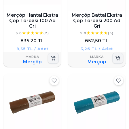
Merçöp Hantal Ekstra
Merçöp Battal Ekstra
Çöp Torbası 100 Ad
Çöp Torbası 200 Ad
Gri
Gri
5.0
(2)
5.0
(3)
835,20 TL
652,50 TL
8,35 TL / Adet
3,26 TL / Adet
Merçöp
Merçöp