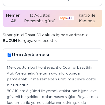
Hemen
13 Ağustos
kargo ile
Al!
Perşembe günü
Kapında!
Siparişinizi 3 saat 50 dakika içinde verirseniz,
BUGÜN
kargoya verilecektir.
Ürün Açıklaması
description
Merçöp Jumbo Pro Beyaz Bio Çöp Torbası, Sıfır 
Atık Yönetmeliği'ne tam uyumlu, doğada 
parçalanabilir malzemeden üretilmiş çevre dostu 
bir üründür. 

80x110 cm ölçüleri ile yemek atıklarının hijyenik ve 
güvenli bir şekilde toplanmasını sağlar. Beyaz renk 
kodlaması ile yemek atıklarının etkin şekilde 