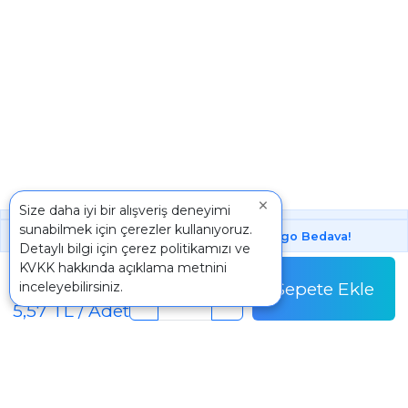
×
Size daha iyi bir alışveriş deneyimi
sunabilmek için çerezler kullanıyoruz.
1000 ₺ Üstünde Bu Üründe
Kargo Bedava!
Detaylı bilgi için
çerez politikamızı
ve
Koli
KVKK
hakkında açıklama metnini
556,80 TL
Sepete Ekle
inceleyebilirsiniz.
Koli Fiyatı
-
+
5,57 TL / Adet