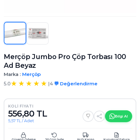
Merçöp Jumbo Pro Çöp Torbası 100
Ad Beyaz
Marka :
Merçöp
5.0
|
4
💬 Değerlendirme
KOLI FIYATI
556,80 TL
Bilgi Al
5,57 TL / Adet
Güvenli Ödeme
30 Gün İade
Hızlı Kargo
Kurumsal Fatura