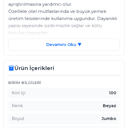
ayrıştırılmasına yardımcı olur. 

Özellikle otel mutfaklarında ve büyük yemek 
üretim tesislerinde kullanıma uygundur. Dayanıklı 
yapısı sayesinde sızdırmazlık sağlar ve kötü 
kokuları hapseder.

Devamını Oku ▼
Sıfır Atık Yönetmeliği'ne Uygunluk

Sıfır Atık Yönetmeliği, atıkların kaynağında 
ayrıştırılmasını ve geri dönüştürülebilir atıkların 
Ürün İçerikleri
inventory_2
yönetilmesini amaçlar. Merçöp Jumbo Pro Beyaz 
Bio Çöp Torbası, yemek atıklarının toplanması 
amacıyla beyaz renk koduna uygun olarak 
Ürün İçerikleri
BIRIM BILGILERI
üretilmiştir. 

Koli İçi
100
Doğada parçalanabilir yapısıyla çevreye zarar 
vermez ve sürdürülebilir bir çözüm sunar?.

Renk
Beyaz
Kullanım Alanları

Boyut
Jumbo
Oteller: Büyük mutfaklarda oluşan yemek 