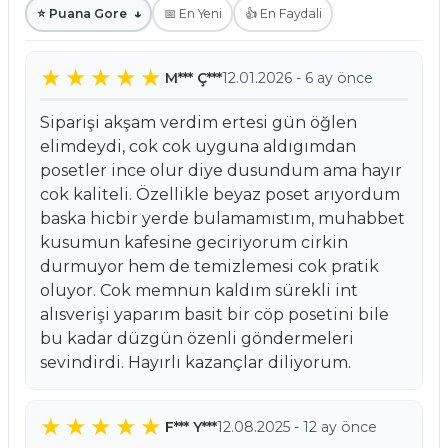
⭐ Puana Gore
↓
📅 En Yeni
👍 En Faydali
M*** Ç***
12.01.2026 - 6 ay önce
Siparişi akşam verdim ertesi gün öğlen
elimdeydi, cok cok uyguna aldıgımdan
posetler ince olur diye dusundum ama hayır
cok kaliteli. Özellikle beyaz poset arıyordum
baska hicbir yerde bulamamıstım, muhabbet
kusumun kafesine geciriyorum cirkin
durmuyor hem de temizlemesi cok pratik
oluyor. Cok memnun kaldım sürekli int
alısverişi yaparım basit bir cöp posetini bile
bu kadar düzgün özenli göndermeleri
sevindirdi. Hayırlı kazançlar diliyorum.
F*** Y***
12.08.2025 - 12 ay önce