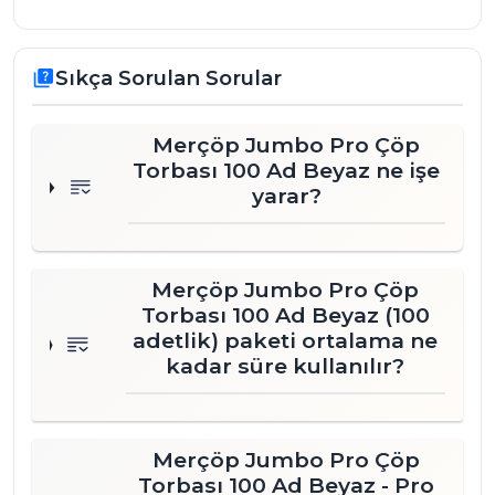
Boyut: 80x110 cm

Malzeme: LDPE

Renk: Beyaz - Yemek atıkları için uygun renk 
Sıkça Sorulan Sorular
quiz
kodlaması

Koli İçeriği: 100 adet çöp torbası

Merçöp Jumbo Pro Çöp
Rulo Ağırlığı: 400 gram

Torbası 100 Ad Beyaz ne işe
Koli Ağırlığı: 4.2 kg (Koli içinde 10 rulo bulunur)

yarar?
İşletmenizde ofis, mutfak, kat hizmetleri veya dış 
alan gibi farklı noktalarda farklı torba ihtiyacı 
Merçöp Jumbo Pro Çöp
doğar. Satın almadan önce, boy/kapasite/mikron 
Torbası 100 Ad Beyaz (100
seçimini hızla doğrulamak için 
Kalite Rehberi
ni 
adetlik) paketi ortalama ne
inceleyin; yanlış seçim kaynaklı yırtılma ve ekstra 
kadar süre kullanılır?
tüketimi önleyin.
Merçöp Jumbo Pro Çöp
Torbası 100 Ad Beyaz - Pro