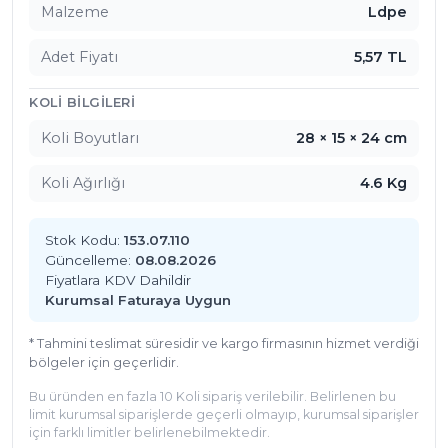
Malzeme
Ldpe
atıklarının ayrıştırılmasında kullanılır, otel 
restoranları ve mutfaklarında idealdir.

Adet Fiyatı
5,57 TL
Restoranlar: Günlük yemek atıklarının güvenli bir 
şekilde toplanmasını sağlar.

KOLI BILGILERI
Endüstriyel Yemek Üretim Tesisleri: Geniş çaplı 
Koli Boyutları
28 × 15 × 24 cm
yemek üretiminden kaynaklanan atıkların güvenle 
toplanmasını sağlar.

Koli Ağırlığı
4.6 Kg
Merçöp Jumbo Pro Beyaz Bio Çöp Torbası, Sıfır 
Atık Yönetmeliği'ne tam uyumlu olarak üretilmiş, 
Stok Kodu:
153.07.110
Güncelleme:
08.08.2026
yemek atıklarının hijyenik bir şekilde toplanmasını 
Fiyatlara KDV Dahildir
sağlar. Beyaz renk kodlaması ile ayrıştırmayı 
Kurumsal Faturaya Uygun
kolaylaştırır ve doğada parçalanabilir yapısıyla 
çevreye zarar vermez. 

* Tahmini teslimat süresidir ve kargo firmasının hizmet verdiği
bölgeler için geçerlidir.
80x110 cm ölçüleri ile 90 litre çöp kovalarında 
kullanım için idealdir.

Bu üründen en fazla 10 Koli sipariş verilebilir. Belirlenen bu
limit kurumsal siparişlerde geçerli olmayıp, kurumsal siparişler
için farklı limitler belirlenebilmektedir.
Ölçüler ve Teknik Özellikler
