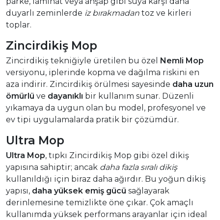
parke, laminat veya ahşap gibi suya karşı daha
duyarlı zeminlerde
iz bırakmadan
toz ve kirleri
toplar.
Zincirdikiş Mop
Zincirdikiş tekniğiyle üretilen bu özel
Nemli Mop
versiyonu, iplerinde kopma ve dağılma riskini en
aza indirir. Zincirdikiş örülmesi sayesinde
daha uzun
ömürlü
ve
dayanıklı
bir kullanım sunar. Düzenli
yıkamaya da uygun olan bu model, profesyonel ve
ev tipi uygulamalarda pratik bir çözümdür.
Ultra Mop
Ultra Mop
, tıpkı Zincirdikiş Mop gibi özel dikiş
yapısına sahiptir; ancak
daha fazla sıralı dikiş
kullanıldığı için biraz daha ağırdır. Bu yoğun dikiş
yapısı,
daha yüksek emiş gücü
sağlayarak
derinlemesine temizlikte öne çıkar. Çok amaçlı
kullanımda yüksek performans arayanlar için ideal