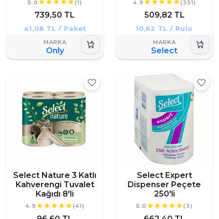
5.0
(1)
4.9
(351)
739,50 TL
509,82 TL
41,08 TL / Paket
10,62 TL / Rulo
Only
Select
Select Nature 3 Katlı
Select Expert
Kahverengi Tuvalet
Dispenser Peçete
Kağıdı 8'li
250'li
4.9
(41)
5.0
(3)
96,60 TL
662,40 TL