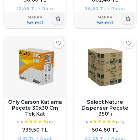
12,08 TL / Rulo
36,80 TL / Paket
Select
Select
Only Garson Katlama
Select Nature
Peçete 30x30 Cm
Dispenser Peçete
Tek Kat
350'li
5.0
(6)
4.8
(29)
739,50 TL
504,60 TL
0,31 TL / Adet
42,05 TL / Paket