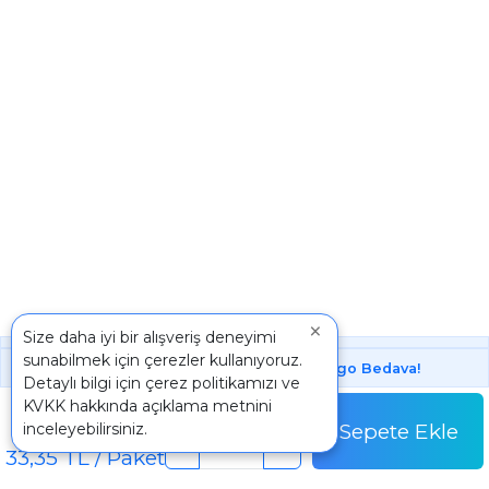
×
Size daha iyi bir alışveriş deneyimi
sunabilmek için çerezler kullanıyoruz.
1000 ₺ Üstünde Bu Üründe
Kargo Bedava!
Detaylı bilgi için
çerez politikamızı
ve
Koli
KVKK
hakkında açıklama metnini
600,30 TL
Sepete Ekle
inceleyebilirsiniz.
Koli Fiyatı
-
+
33,35 TL / Paket