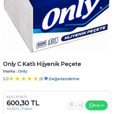
Only C Katlı Hijyenik Peçete
Marka :
Only
5.0
|
8
💬 Değerlendirme
KOLI FIYATI
600,30 TL
Bilgi Al
33,35 TL / Paket