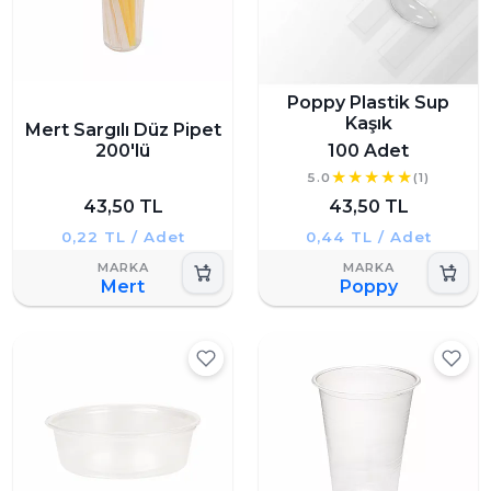
Poppy Plastik Sup
Kaşık
Mert Sargılı Düz Pipet
200'lü
100 Adet
5.0
(1)
43,50 TL
43,50 TL
0,22 TL / Adet
0,44 TL / Adet
Mert
Poppy