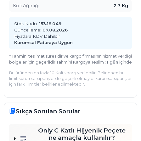
Koli Ağırlığı
2.7 Kg
Pratik Erişim:
Masa üstü veya duvar tipi
dispenserlerle uyumlu yapısı sayesinde servis
hızınızı artırır, servis personelinizin işini
Stok Kodu:
153.18.049
kolaylaştırır.
Güncelleme:
07.08.2026
Dayanıklı Doku:
Kaliteli üretim yapısı sayesinde
Fiyatlara KDV Dahildir
Kurumsal Faturaya Uygun
ıslandığında kolayca dağılmaz, tek yaprakla bile
etkili temizlik sağlar.
* Tahmini teslimat süresidir ve kargo firmasının hizmet verdiği
Kullanım Alanları
bölgeler için geçerlidir.
Tahmini Kargoya Teslim :
1 gün
içinde
Only C Katlı Hijyenik Peçete, yüksek hijyen
Bu üründen en fazla 10 Koli sipariş verilebilir. Belirlenen bu
beklentisi olan tüm profesyonel alanlar için
limit kurumsal siparişlerde geçerli olmayıp, kurumsal siparişler
idealdir. Restoran ve kafelerde masa üstü
için farklı limitler belirlenebilmektedir.
dispenserlerde, hastane ve kliniklerde bekleme
salonlarında, fabrika yemekhanelerinde veya
ofis mutfaklarında güvenle tercih edebilirsiniz.
Sıkça Sorulan Sorular
quiz
Dayanıklı ve tasarruflu yapısı, yoğun kullanımın
olduğu her noktada temizlik standartlarınızı
korumanıza yardımcı olur.
Only C Katlı Hijyenik Peçete
ne amaçla kullanılır?