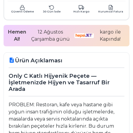
Güvenli Ödeme
30 Gün İade
Hızlı Kargo
Kurumsal Fatura
Hemen
12 Ağustos
kargo ile
Al!
Çarşamba günü
Kapında!
Ürün Açıklaması
description
Only C Katlı Hijyenik Peçete —
İşletmenizde Hijyen ve Tasarruf Bir
Arada
PROBLEM: Restoran, kafe veya hastane gibi
yoğun insan trafiğinin olduğu işletmelerde,
masalarda veya servis noktalarında açıkta
bırakılan peçeteler hızla kirlenir. Bu durum