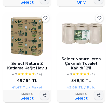
Select
Only
Select Nature İçten
Select Nature Z
Çekmeli Tuvalet
Katlama Kağıt Havlu
Kağıdı 12'li
4.7
(34)
4.5
(8)
497,64 TL
548,10 TL
41,47 TL / Paket
45,68 TL / Rulo
Select
Select