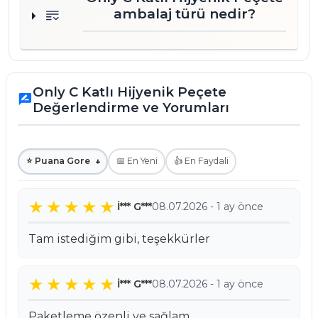
ambalaj türü nedir?
Only C Katlı Hijyenik Peçete
rate_review
Değerlendirme ve Yorumları
⭐ Puana Gore
↓
📅 En Yeni
👍 En Faydali
İ*** G***
08.07.2026 - 1 ay önce
Tam istediğim gibi, teşekkürler
İ*** G***
08.07.2026 - 1 ay önce
Paketleme özenli ve sağlam