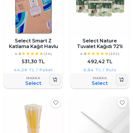
Select Smart Z
Select Nature
Katlama Kağıt Havlu
Tuvalet Kağıdı 72'li
4.8
(24)
4.8
(252)
531,30 TL
492,42 TL
44,28 TL / Paket
6,84 TL / Rulo
Select
Select