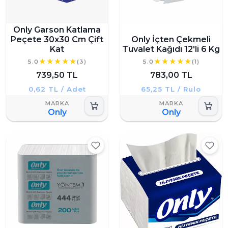
Only Garson Katlama
Peçete 30x30 Cm Çift
Only İçten Çekmeli
Kat
Tuvalet Kağıdı 12'li 6 Kg
5.0
(3)
5.0
(1)
739,50 TL
783,00 TL
0,62 TL / Adet
65,25 TL / Rulo
Only
Only