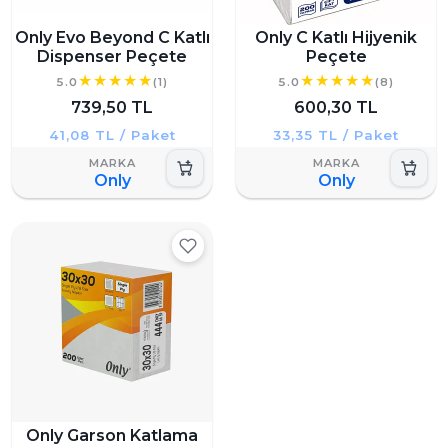
Only Evo Beyond C Katlı
Only C Katlı Hijyenik
Dispenser Peçete
Peçete
5.0
(1)
5.0
(8)
739,50 TL
600,30 TL
41,08 TL / Paket
33,35 TL / Paket
Only
Only
Only Garson Katlama