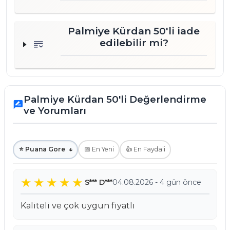
Palmiye Kürdan 50'li iade
edilebilir mi?
Palmiye Kürdan 50'li Değerlendirme
rate_review
ve Yorumları
⭐ Puana Gore
↓
📅 En Yeni
👍 En Faydali
S*** D***
04.08.2026 - 4 gün önce
Kaliteli ve çok uygun fiyatlı