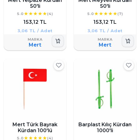
Mert Yelpaze Kürdan
Mert Meyveli Kürdan
50'li
50'li
5.0
(4)
5.0
(7)
153,12 TL
153,12 TL
3,06 TL / Adet
3,06 TL / Adet
Mert
Mert
Mert Türk Bayrak
Barplast Kılıç Kürdan
Kürdan 100'lü
1000'li
5.0
(4)