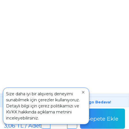
×
Size daha iyi bir alışveriş deneyimi
sunabilmek için çerezler kullanıyoruz.
1000 ₺ Üstünde Bu Üründe
Kargo Bedava!
Detaylı bilgi için
çerez politikamızı
ve
Paket
KVKK
hakkında açıklama metnini
153,12 TL
Sepete Ekle
inceleyebilirsiniz.
Paket Fiyatı
-
+
3,06 TL / Adet