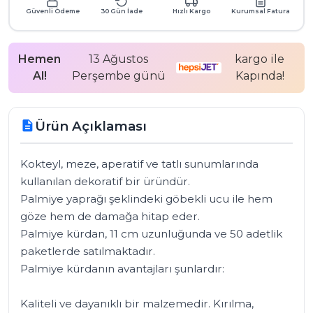
Güvenli Ödeme
30 Gün İade
Hızlı Kargo
Kurumsal Fatura
Hemen
13 Ağustos
kargo ile
Al!
Perşembe günü
Kapında!
Ürün Açıklaması
description
Kokteyl, meze, aperatif ve tatlı sunumlarında 
kullanılan dekoratif bir üründür. 

Palmiye yaprağı şeklindeki göbekli ucu ile hem 
göze hem de damağa hitap eder. 

Palmiye kürdan, 11 cm uzunluğunda ve 50 adetlik 
paketlerde satılmaktadır. 

Palmiye kürdanın avantajları şunlardır:

Kaliteli ve dayanıklı bir malzemedir. Kırılma, 