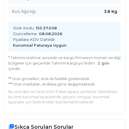
ve özel kılacaktır.
Koli Ağırlığı
3.8 Kg
Stok Kodu:
153.37.038
Güncelleme:
08.08.2026
Fiyatlara KDV Dahildir
Kurumsal Faturaya Uygun
* Tahmini teslimat süresidir ve kargo firmasının hizmet verdiği
bölgeler için geçerlidir.
Tahmini Kargoya Teslim :
2 gün
içinde
** Ürün görselleri, stok ile farklılık gösterebilir.
*** Ürün markaları, stoklara göre değişmektedir.
Bu üründen en fazla 1000 Paket sipariş verilebilir. Belirlenen
bu limit kurumsal siparişlerde geçerli olmayıp, kurumsal
siparişler için farklı limitler belirlenebilmektedir.
Sıkça Sorulan Sorular
quiz