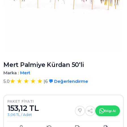
Mert Palmiye Kürdan 50'li
Marka :
Mert
5.0
|
6
💬 Değerlendirme
PAKET FIYATI
153,12 TL
Bilgi Al
3,06 TL / Adet