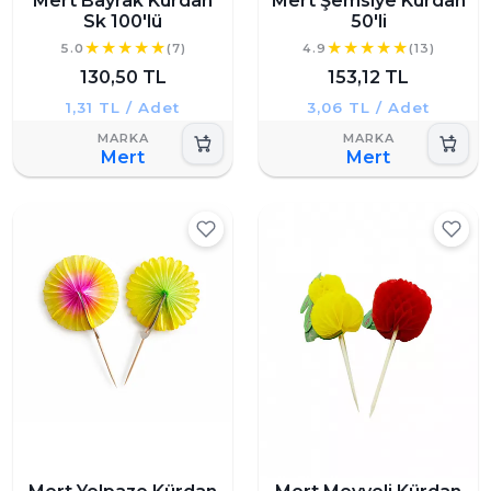
Mert Bayrak Kürdan
Mert Şemsiye Kürdan
Sk 100'lü
50'li
5.0
(7)
4.9
(13)
130,50 TL
153,12 TL
1,31 TL / Adet
3,06 TL / Adet
Mert
Mert