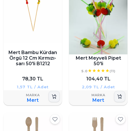
Mert Bambu Kürdan
Örgü 12 Cm Kırmızı-
Mert Meyveli Pipet
sarı 50'li B1212
50'li
5.0
(11)
78,30 TL
104,40 TL
1,57 TL / Adet
2,09 TL / Adet
Mert
Mert