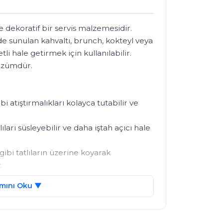
 dekoratif bir servis malzemesidir. 

 sunulan kahvaltı, brunch, kokteyl veya 
tli hale getirmek için kullanılabilir. 

zümdür. 

 atıştırmalıkları kolayca tutabilir ve 
ıları süsleyebilir ve daha iştah açıcı hale 
bi tatlıların üzerine koyarak 


 gibi içeceklerin yanına koyarak tatlı bir 
mını Oku ▼
rde üretilmektedir. 

edebilen güvenli ve kaliteli malzemeden 