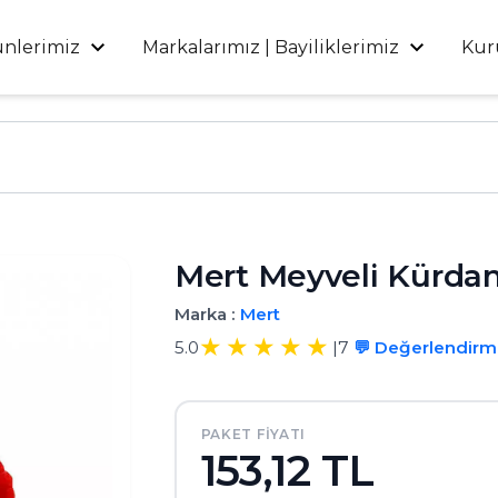
ünlerimiz
Markalarımız | Bayiliklerimiz
Kur
Mert Meyveli Kürdan 
Marka :
Mert
5.0
|
7
💬 Değerlendir
PAKET FIYATI
153,12 TL