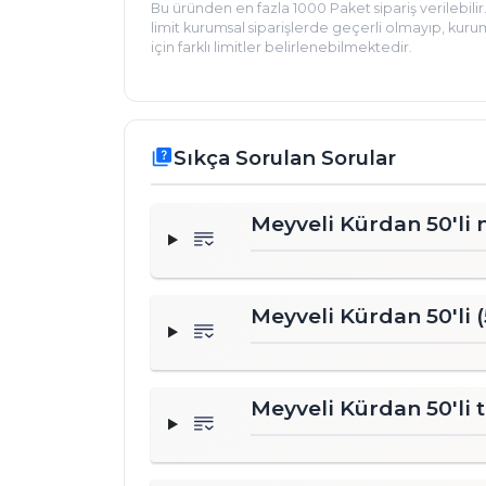
Bu üründen en fazla 1000 Paket sipariş verilebilir
limit kurumsal siparişlerde geçerli olmayıp, kurum
için farklı limitler belirlenebilmektedir.
Sıkça Sorulan Sorular
quiz
Meyveli Kürdan 50'li n
Meyveli Kürdan 50'li 
Meyveli Kürdan 50'li 