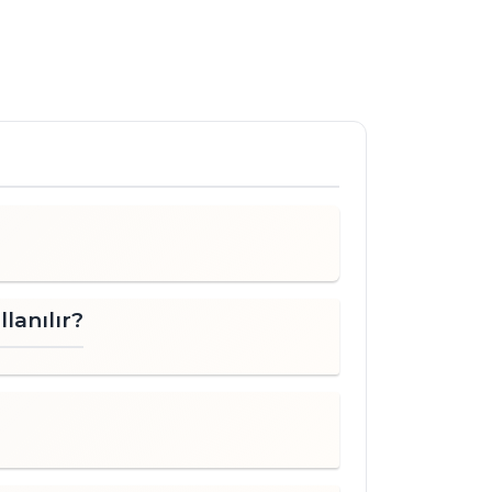
 50’li paketler halinde satılmaktadır. 

ayanıklıdır. 

 unutulmaz bir lezzet deneyimi yaşatmak 
a sipariş verebilirsiniz. Sizin ve 
asarlanmıştır.
lanılır?