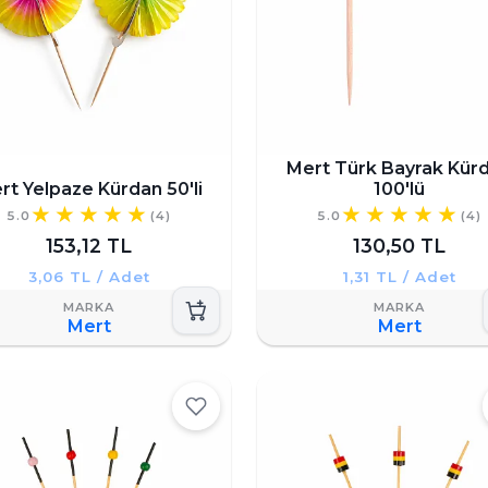
Mert Türk Bayrak Kür
rt Yelpaze Kürdan 50'li
100'lü
5.0
(4)
5.0
(4)
153,12 TL
130,50 TL
3,06 TL / Adet
1,31 TL / Adet
Mert
Mert