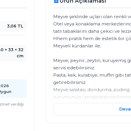
Ürün Açıklaması
description
Meyve şeklinde uçları olan renkli ve
Otel veya konaklama merkezlerinde
3,06 TL
tatlı tabaklarını daha çekici ve lezze
Hhem pratik hem de estetik bir çö
Meyveli kürdanlar ile;

0 × 33 × 32
cm
Meyve, peynir, zeytin, kuruyemiş gibi
servis edebilirsiniz.

Pasta, kek, kurabiye, muffin gibi tatl
getirebilirsiniz.

2026
Meyve salatası, dondurma, puding gi
Uygun
sunumunuzu zenginleştirebilirsiniz.
Kahve, çay, sıcak çikolata, milkshake
hizmet verdiği
Deva
dokunuş yapabilirsiniz.

Farklı meyve şekillerinde ve renkle
Meyveli kürdanlar, gıda ile temas 