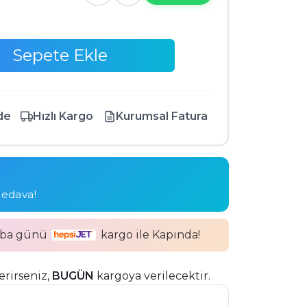
Sepete Ekle
de
Hızlı Kargo
Kurumsal Fatura
bedava!
mba günü
kargo ile Kapında!
erirseniz,
BUGÜN
kargoya verilecektir.