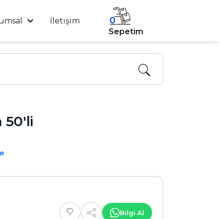
0
umsal
İletişim
Sepetim
50'li
me
Bilgi Al