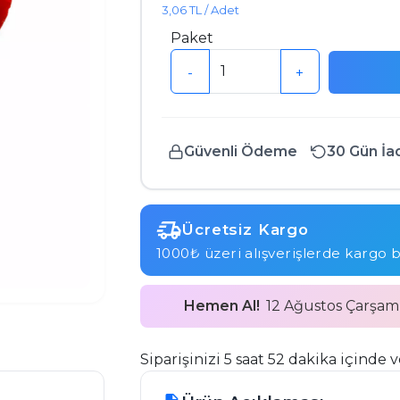
3,06 TL / Adet
Paket
-
+
Güvenli Ödeme
30 Gün İa
Ücretsiz Kargo
1000₺ üzeri alışverişlerde kargo 
Hemen Al!
12 Ağustos Çarşa
Siparişinizi 5 saat 52 dakika içinde v