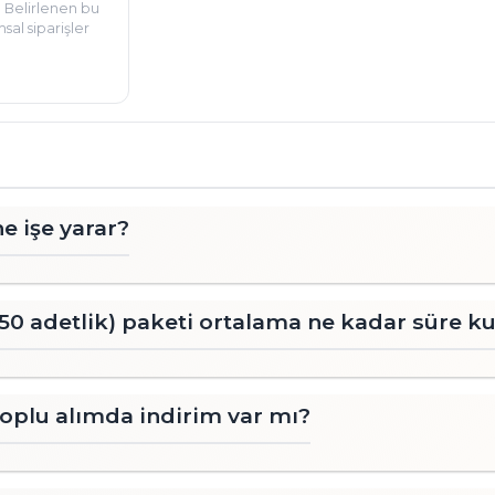
yapılmıştır. 

. Belirlenen bu
sal siparişler
Meyveli kürdanlar, 10 cm boyunda ve
Meyveli kürdanlar, uygun fiyatlı ve d
Meyveli kürdanlar, misafirlerinize
için ideal bir seçimdir. 

Meyveli kürdanlar, sitemizden kolayc
misafirlerinizin memnuniyeti için t
e işe yarar?
(50 adetlik) paketi ortalama ne kadar süre kul
toplu alımda indirim var mı?