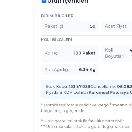
Ürün İçerikleri
inventory_2
Ürün İçerikleri
BIRIM BILGILERI
Paket İçi
50
Adet Fiyatı
KOLI BILGILERI
Koli
4
Koli İçi
100 Paket
Boyutları
Koli Ağırlığı
6.34 Kg
Stok Kodu:
153.37.039
Güncelleme:
08.08.
Fiyatlara KDV Dahildir
Kurumsal Faturaya 
* Tahmini teslimat süresidir ve kargo firmasının 
bölgeler için geçerlidir.
** Ürün görselleri, stok ile farklılık gösterebilir.
*** Ürün markaları, stoklara göre değişmektedir.