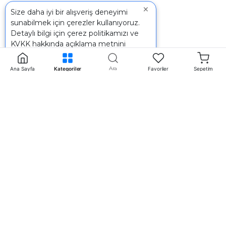
×
Size daha iyi bir alışveriş deneyimi
sunabilmek için çerezler kullanıyoruz.
Detaylı bilgi için
çerez politikamızı
ve
KVKK
hakkında açıklama metnini
inceleyebilirsiniz.
Ara
Ana Sayfa
Kategoriler
Favoriler
Sepetim
İletişim
+90 242 340 5 198
info@mertpazarlama.com.tr