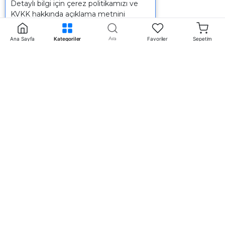
Detaylı bilgi için
çerez politikamızı
ve
KVKK
hakkında açıklama metnini
inceleyebilirsiniz.
Ara
Ana Sayfa
Kategoriler
Favoriler
Sepetim
İletişim
+90 242 340 5 198
info@mertpazarlama.com.tr
Yenigöl Mah. Menekşe Sok. No:17 Muratpaşa /