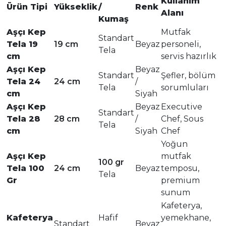
Kullanım
Ürün Tipi
Yükseklik
/
Renk
Alanı
Kumaş
Aşçı Kep
Mutfak
Standart
Tela 19
19 cm
Beyaz
personeli,
Tela
cm
servis hazırlık
Aşçı Kep
Beyaz
Standart
Şefler, bölüm
Tela 24
24 cm
/
Tela
sorumluları
cm
Siyah
Aşçı Kep
Beyaz
Executive
Standart
Tela 28
28 cm
/
Chef, Sous
Tela
cm
Siyah
Chef
Yoğun
Aşçı Kep
mutfak
100 gr
Tela 100
24 cm
Beyaz
temposu,
Tela
Gr
premium
sunum
Kafeterya,
Kafeterya
Hafif
yemekhane,
Standart
Beyaz