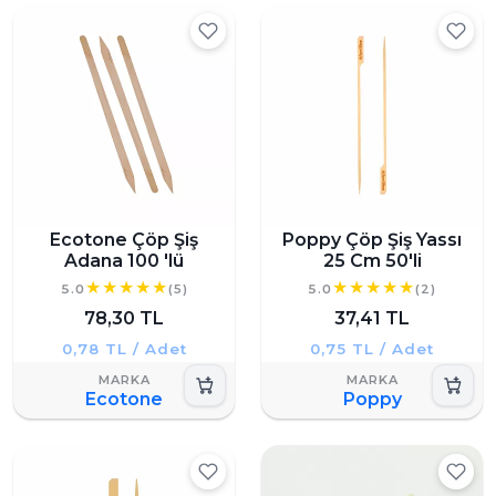
Ecotone Çöp Şiş
Poppy Çöp Şiş Yassı
Adana 100 'lü
25 Cm 50'li
5.0
(5)
5.0
(2)
78,30 TL
37,41 TL
0,78 TL / Adet
0,75 TL / Adet
Ecotone
Poppy