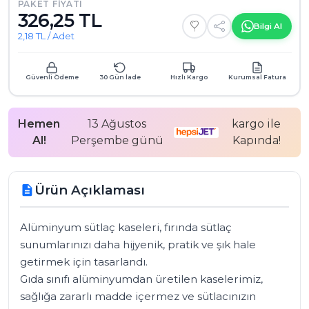
PAKET FIYATI
326,25 TL
Bilgi Al
2,18 TL / Adet
Güvenli Ödeme
30 Gün İade
Hızlı Kargo
Kurumsal Fatura
Hemen
13 Ağustos
kargo ile
Al!
Perşembe günü
Kapında!
Ürün Açıklaması
description
Alüminyum sütlaç kaseleri, fırında sütlaç 
sunumlarınızı daha hijyenik, pratik ve şık hale 
getirmek için tasarlandı. 

Gıda sınıfı alüminyumdan üretilen kaselerimiz, 
sağlığa zararlı madde içermez ve sütlacınızın 