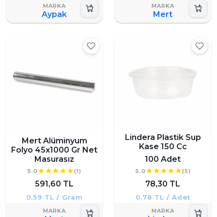
Aypak
Mert
Lindera Plastik Sup
Mert Alüminyum
Kase 150 Cc
Folyo 45x1000 Gr Net
Masurasız
100 Adet
5.0
(1)
5.0
(5)
591,60 TL
78,30 TL
0,59 TL / Gram
0,78 TL / Adet