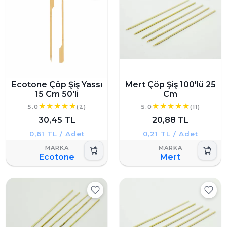
Ecotone Çöp Şiş Yassı
Mert Çöp Şiş 100'lü 25
15 Cm 50'li
Cm
5.0
(2)
5.0
(11)
30,45 TL
20,88 TL
0,61 TL / Adet
0,21 TL / Adet
Ecotone
Mert