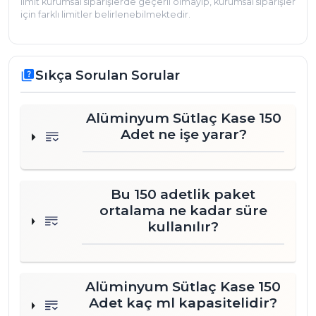
limit kurumsal siparişlerde geçerli olmayıp, kurumsal siparişler
için farklı limitler belirlenebilmektedir.
Sıkça Sorulan Sorular
quiz
Alüminyum Sütlaç Kase 150
Adet ne işe yarar?
Bu 150 adetlik paket
ortalama ne kadar süre
kullanılır?
Alüminyum Sütlaç Kase 150
Adet kaç ml kapasitelidir?