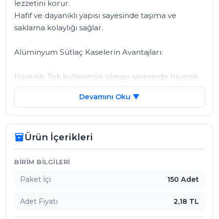
lezzetini korur. 

Hafif ve dayanıklı yapısı sayesinde taşıma ve 
saklama kolaylığı sağlar.

Alüminyum Sütlaç Kaselerin Avantajları:

Hijyenik: Tek kullanımlık olması sayesinde hijyenik 
bir sunum sağlar.

Devamını Oku ▼
Pratik: Kolayca taşınabilir ve saklanabilir.

Şık: Sütlaç sunumlarınıza modern bir görünüm 
kazandırır.

Ürün İçerikleri
inventory_2
Ekonomik: Toptan alımlarda uygun fiyat avantajı 
sunar.

Çevre Dostu: Geri dönüştürülebilir malzemeden 
Ürün İçerikleri
BIRIM BILGILERI
üretilmiştir.

Paket İçi
150 Adet
Fırınlanabilir: Sütlaçlarınızı doğrudan kasede 
pişirebilirsiniz.

Adet Fiyatı
2,18 TL