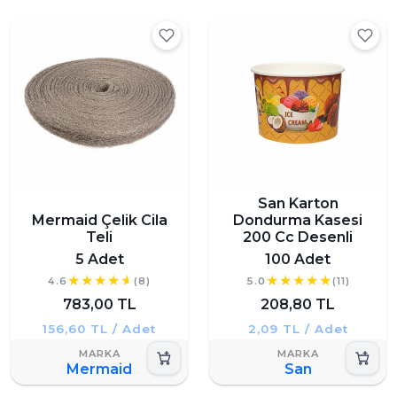
San Karton
Mermaid Çelik Cila
Dondurma Kasesi
Teli
200 Cc Desenli
5 Adet
100 Adet
4.6
(8)
5.0
(11)
783,00 TL
208,80 TL
156,60 TL / Adet
2,09 TL / Adet
Mermaid
San