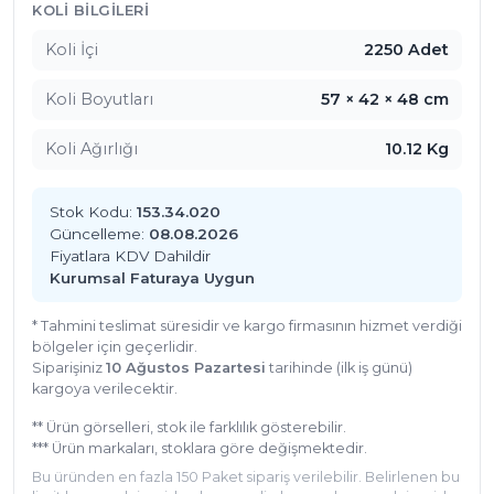
Sütlaç sunumlarınızı daha profesyonel ve göz alıcı 
KOLI BILGILERI
hale getirmek için hemen alüminyum sütlaç 
Koli İçi
2250 Adet
kaselerimizi inceleyin!
Koli Boyutları
57 × 42 × 48 cm
Koli Ağırlığı
10.12 Kg
Stok Kodu:
153.34.020
Güncelleme:
08.08.2026
Fiyatlara KDV Dahildir
Kurumsal Faturaya Uygun
* Tahmini teslimat süresidir ve kargo firmasının hizmet verdiği
bölgeler için geçerlidir.
Siparişiniz
10 Ağustos Pazartesi
tarihinde (ilk iş günü)
kargoya verilecektir.
** Ürün görselleri, stok ile farklılık gösterebilir.
*** Ürün markaları, stoklara göre değişmektedir.
Bu üründen en fazla 150 Paket sipariş verilebilir. Belirlenen bu