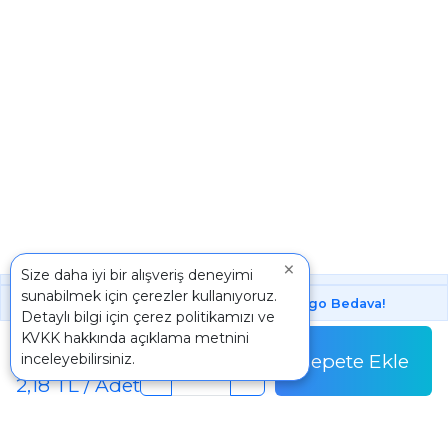
×
Size daha iyi bir alışveriş deneyimi
sunabilmek için çerezler kullanıyoruz.
1000 ₺ Üstünde Bu Üründe
Kargo Bedava!
Detaylı bilgi için
çerez politikamızı
ve
Paket
KVKK
hakkında açıklama metnini
326,25 TL
Sepete Ekle
inceleyebilirsiniz.
Paket Fiyatı
-
+
2,18 TL / Adet