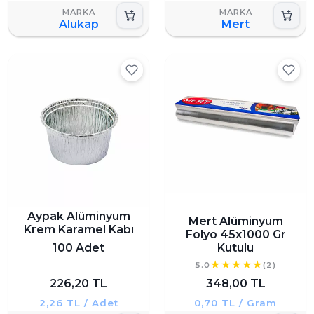
Alukap
Mert
Aypak Alüminyum
Mert Alüminyum
Krem Karamel Kabı
Folyo 45x1000 Gr
100 Adet
Kutulu
5.0
(2)
226,20 TL
348,00 TL
2,26 TL / Adet
0,70 TL / Gram