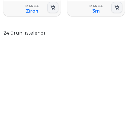
Ziron
3m
24 ürün listelendi