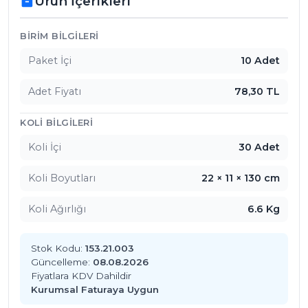
Ürün İçerikleri
inventory_2
Ürün İçerikleri
BIRIM BILGILERI
Paket İçi
10 Adet
Adet Fiyatı
78,30 TL
KOLI BILGILERI
Koli İçi
30 Adet
Koli Boyutları
22 × 11 × 130 cm
Koli Ağırlığı
6.6 Kg
Stok Kodu:
153.21.003
Güncelleme:
08.08.2026
Fiyatlara KDV Dahildir
Kurumsal Faturaya Uygun