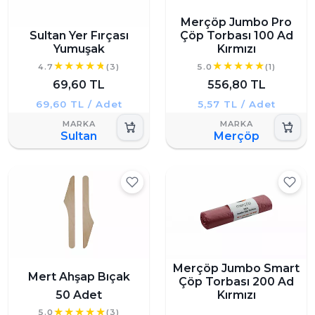
Merçöp Jumbo Pro
Sultan Yer Fırçası
Çöp Torbası 100 Ad
Yumuşak
Kırmızı
4.7
(3)
5.0
(1)
69,60 TL
556,80 TL
69,60 TL / Adet
5,57 TL / Adet
Sultan
Merçöp
Merçöp Jumbo Smart
Mert Ahşap Bıçak
Çöp Torbası 200 Ad
50 Adet
Kırmızı
5.0
(3)