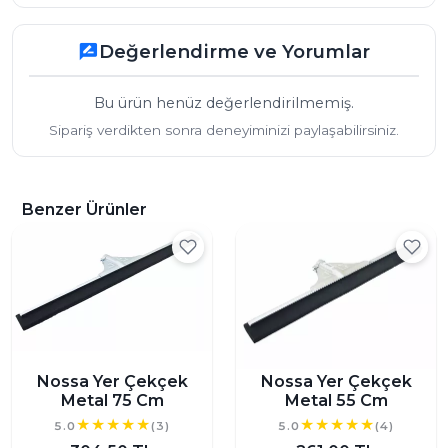
Değerlendirme ve Yorumlar
rate_review
Bu ürün henüz değerlendirilmemiş.
Sipariş verdikten sonra deneyiminizi paylaşabilirsiniz.
Benzer Ürünler
Nossa Yer Çekçek
Nossa Yer Çekçek
Metal 75 Cm
Metal 55 Cm
5.0
(3)
5.0
(4)