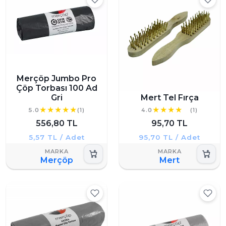
Merçöp Jumbo Pro
Çöp Torbası 100 Ad
Gri
Mert Tel Fırça
5.0
(1)
4.0
(1)
556,80 TL
95,70 TL
5,57 TL / Adet
95,70 TL / Adet
Merçöp
Mert