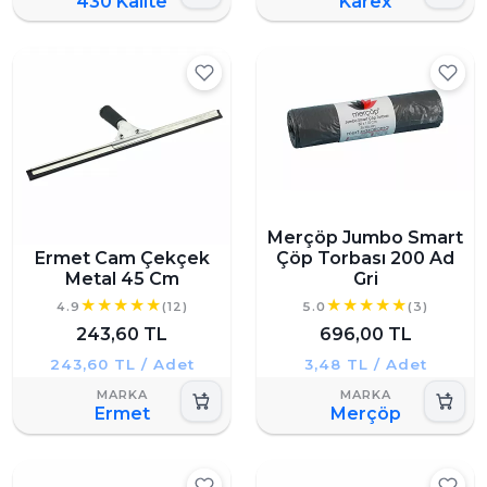
430 Kalite
Karex
Merçöp Jumbo Smart
Ermet Cam Çekçek
Çöp Torbası 200 Ad
Metal 45 Cm
Gri
4.9
(12)
5.0
(3)
243,60 TL
696,00 TL
243,60 TL / Adet
3,48 TL / Adet
Ermet
Merçöp