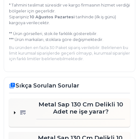
* Tahmini teslimat süresidir ve kargo firmasının hizmet verdiği
bölgeler için geçerlidir.
Siparişiniz
10 Ağustos Pazartesi
tarihinde (ilk iş günü)
kargoya verilecektir.
** Ürün görselleri, stok ile farklılık gösterebilir.
*** Ürün markaları, stoklara göre değişmektedir.
Bu üründen en fazla 30 Paket sipariş verilebilir. Belirlenen bu
limit kurumsal siparişlerde geçerli olmayıp, kurumsal siparişler
için farklı limitler belirlenebilmektedir.
Sıkça Sorulan Sorular
quiz
Metal Sap 130 Cm Delikli 10
Adet ne işe yarar?
Metal Sap 130 Cm Delikli 10