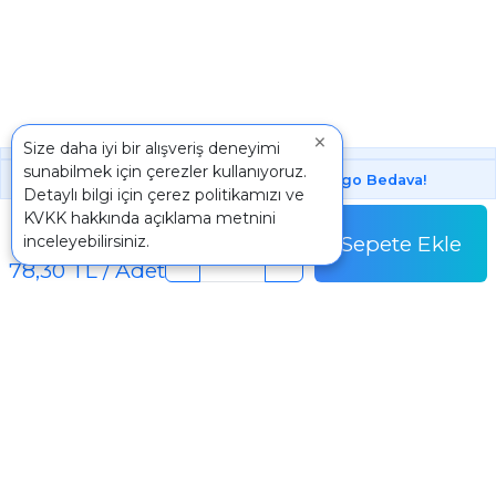
×
Size daha iyi bir alışveriş deneyimi
sunabilmek için çerezler kullanıyoruz.
1000 ₺ Üstünde Bu Üründe
Kargo Bedava!
Detaylı bilgi için
çerez politikamızı
ve
Paket
KVKK
hakkında açıklama metnini
783,00 TL
Sepete Ekle
inceleyebilirsiniz.
Paket Fiyatı
-
+
78,30 TL / Adet