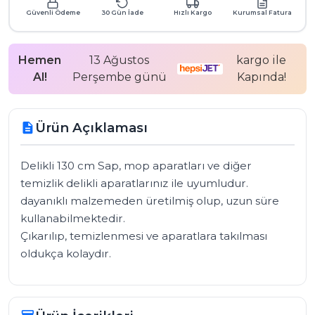
Güvenli Ödeme
30 Gün İade
Hızlı Kargo
Kurumsal Fatura
Hemen
13 Ağustos
kargo ile
Al!
Perşembe günü
Kapında!
Ürün Açıklaması
description
Delikli 130 cm Sap, mop aparatları ve diğer 
temizlik delikli aparatlarınız ile uyumludur. 
dayanıklı malzemeden üretilmiş olup, uzun süre 
kullanabilmektedir.

Çıkarılıp, temizlenmesi ve aparatlara takılması 
oldukça kolaydır.