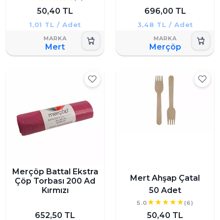
50,40 TL
696,00 TL
1,01 TL / Adet
3,48 TL / Adet
Mert
Merçöp
Merçöp Battal Ekstra
Mert Ahşap Çatal
Çöp Torbası 200 Ad
Kırmızı
50 Adet
5.0
(6)
652,50 TL
50,40 TL