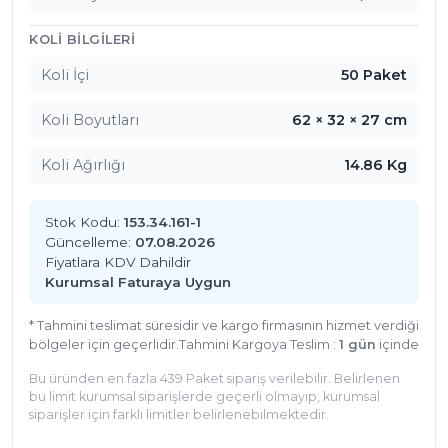
KOLI BILGILERI
Koli İçi
50 Paket
Koli Boyutları
62 × 32 × 27 cm
Koli Ağırlığı
14.86 Kg
Stok Kodu:
153.34.161-1
Güncelleme:
07.08.2026
Fiyatlara KDV Dahildir
Kurumsal Faturaya Uygun
* Tahmini teslimat süresidir ve kargo firmasının hizmet verdiği
bölgeler için geçerlidir.
Tahmini Kargoya Teslim :
1 gün
içinde
Bu üründen en fazla 439 Paket sipariş verilebilir. Belirlenen
bu limit kurumsal siparişlerde geçerli olmayıp, kurumsal
siparişler için farklı limitler belirlenebilmektedir.