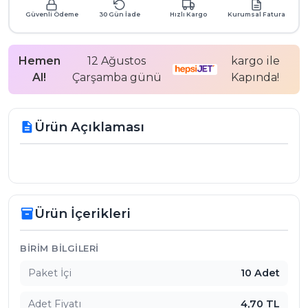
Güvenli Ödeme
30 Gün İade
Hızlı Kargo
Kurumsal Fatura
Hemen
12 Ağustos
kargo ile
Al!
Çarşamba günü
Kapında!
Ürün Açıklaması
description
Ürün İçerikleri
inventory_2
Ürün İçerikleri
BIRIM BILGILERI
Paket İçi
10 Adet
Adet Fiyatı
4,70 TL