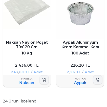
Naksan Naylon Poşet
Aypak Alüminyum
70x120 Cm
Krem Karamel Kabı
10 Kg
100 Adet
2.436,00 TL
226,20 TL
243,60 TL / Adet
2,26 TL / Adet
Naksan
Aypak
24 ürün listelendi