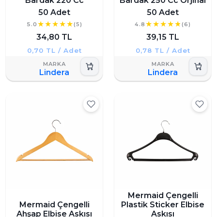
Bardak 220 Cc
Bardak 250 Cc Orjinal
50 Adet
50 Adet
5.0
(5)
4.8
(6)
34,80 TL
39,15 TL
0,70 TL / Adet
0,78 TL / Adet
Lindera
Lindera
Mermaid Çengelli
Mermaid Çengelli
Plastik Sticker Elbise
Ahşap Elbise Askısı
Askısı