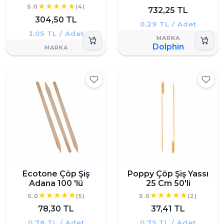
5.0
(4)
732,25 TL
304,50 TL
0,29 TL / Adet
3,05 TL / Adet
Dolphin
Ecotone Çöp Şiş
Poppy Çöp Şiş Yassı
Adana 100 'lü
25 Cm 50'li
5.0
(5)
5.0
(2)
78,30 TL
37,41 TL
0,78 TL / Adet
0,75 TL / Adet