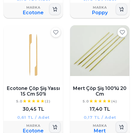
Ecotone
Poppy
Ecotone Çöp Şiş Yassı
Mert Çöp Şiş 100'lü 20
15 Cm 50'li
Cm
5.0
(2)
5.0
(4)
30,45 TL
17,40 TL
0,61 TL / Adet
0,17 TL / Adet
Ecotone
Mert