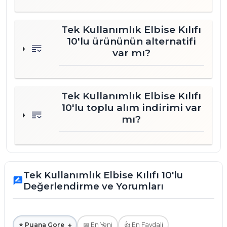
Tek Kullanımlık Elbise Kılıfı
10'lu ürününün alternatifi
var mı?
Tek Kullanımlık Elbise Kılıfı
10'lu toplu alım indirimi var
mı?
Tek Kullanımlık Elbise Kılıfı 10'lu
rate_review
Değerlendirme ve Yorumları
⭐ Puana Gore
↓
📅 En Yeni
👍 En Faydali