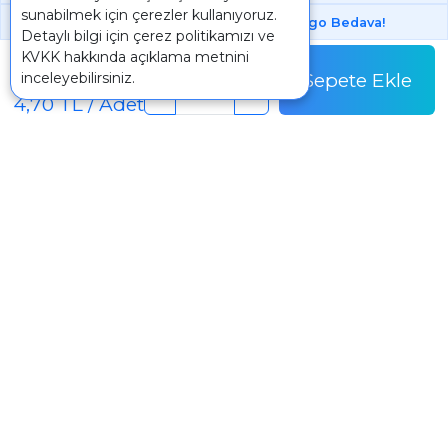
sunabilmek için çerezler kullanıyoruz.
1000 ₺ Üstünde Bu Üründe
Kargo Bedava!
Detaylı bilgi için
çerez politikamızı
ve
Paket
KVKK
hakkında açıklama metnini
46,98 TL
Sepete Ekle
inceleyebilirsiniz.
Paket Fiyatı
-
+
4,70 TL / Adet
İletişim
+90 242 340 5 198
info@mertpazarlama.com.tr
Yenigöl Mah. Menekşe Sok. No:17 Muratpaşa /