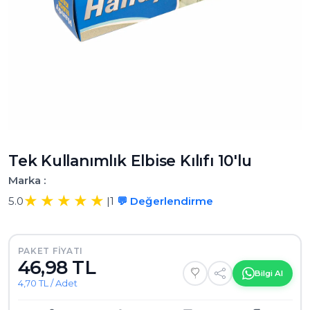
Tek Kullanımlık Elbise Kılıfı 10'lu
Marka :
5.0
|
1
💬 Değerlendirme
PAKET FIYATI
46,98 TL
Bilgi Al
4,70 TL / Adet