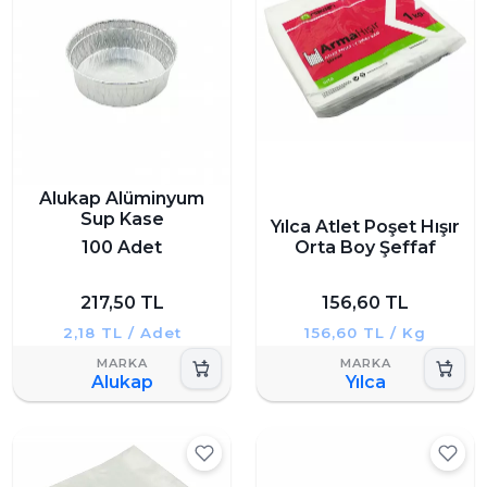
Alukap Alüminyum
Sup Kase
Yılca Atlet Poşet Hışır
100 Adet
Orta Boy Şeffaf
217,50 TL
156,60 TL
2,18 TL / Adet
156,60 TL / Kg
Alukap
Yılca