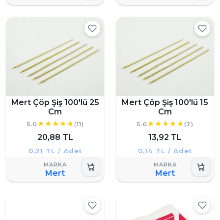
Mert Çöp Şiş 100'lü 25
Mert Çöp Şiş 100'lü 15
Cm
Cm
5.0
(11)
5.0
(2)
20,88 TL
13,92 TL
0,21 TL / Adet
0,14 TL / Adet
Mert
Mert