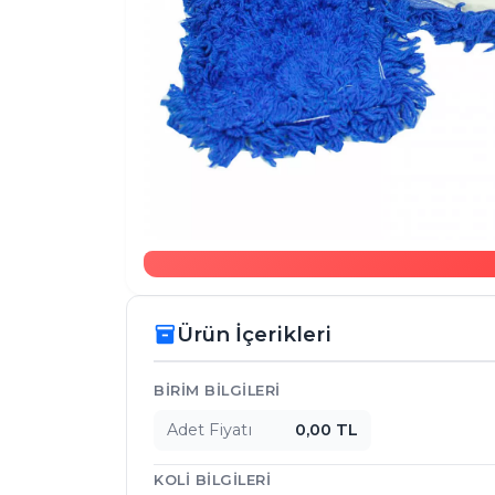
Ürün İçerikleri
inventory_2
Ürün İçerikleri
BIRIM BILGILERI
Adet Fiyatı
0,00 TL
KOLI BILGILERI