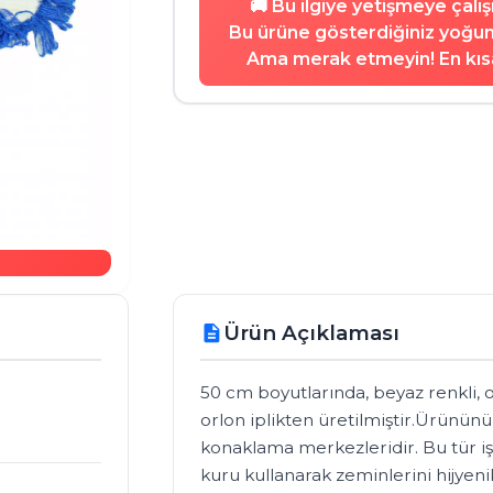
🚚 Bu ilgiye yetişmeye çalı
Bu ürüne gösterdiğiniz yoğun 
Ama merak etmeyin! En kısa
Ürün Açıklaması
description
50 cm boyutlarında, beyaz renkli,
orlon iplikten üretilmiştir.Ürününü
konaklama merkezleridir. Bu tür i
kuru kullanarak zeminlerini hijyenik