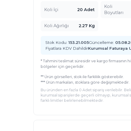
Koli
Koli İçi
20 Adet
Boyutları
Koli Ağırlığı
2.27 Kg
Stok Kodu:
153.21.005
Güncelleme:
05.08.
Fiyatlara KDV Dahildir
Kurumsal Faturaya 
* Tahmini teslimat süresidir ve kargo firmasının 
bölgeler için geçerlidir.
** Ürün görselleri, stok ile farklılık gösterebilir.
*** Ürün markaları, stoklara göre değişmektedir.
Bu üründen en fazla 0 Adet sipariş verilebilir. Bel
kurumsal siparişlerde geçerli olmayıp, kurumsal si
farklı limitler belirlenebilmektedir.