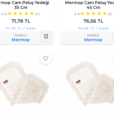
mop Cam Peluş Yedeği
Mermop Cam Peluş Ye
35 Cm
45 Cm
5.0
(2)
5.0
(5)
71,78 TL
76,56 TL
71,78 TL / Adet
76,56 TL / Adet
Mermop
Mermop