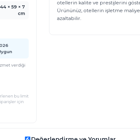
otellerin kalite ve prestijlerini gös
44 × 59 × 7
Ürününüz, otellerin işletme maliyetl
cm
azaltabilir.
2026
Uygun
hizmet verdiği
irlenen bu limit
parişler için
Değerlendirme ve Yorumlar
rate_review