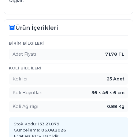
sağlar.
Ürün İçerikleri
inventory_2
Ürün İçerikleri
BIRIM BILGILERI
Adet Fiyatı
71,78 TL
KOLI BILGILERI
Koli İçi
25 Adet
Koli Boyutları
36 × 46 × 6 cm
Koli Ağırlığı
0.88 Kg
Stok Kodu:
153.21.079
Güncelleme:
06.08.2026
Fiyatlara KDV Dahildir