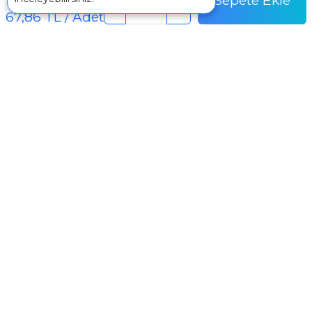
Sepete Ekle
Adet Fiyatı
-
+
67,86 TL / Adet
İletişim
+90 242 340 1 340
info@mertpazarlama.com.tr
Yenigöl Mah. Menekşe Sok. No:17 Muratpaşa /
Antalya
WhatsApp ile görüşme başlat