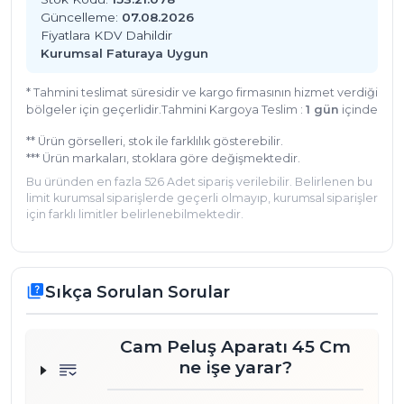
Güncelleme:
07.08.2026
Fiyatlara KDV Dahildir
Kurumsal Faturaya Uygun
* Tahmini teslimat süresidir ve kargo firmasının hizmet verdiği
bölgeler için geçerlidir.
Tahmini Kargoya Teslim :
1 gün
içinde
** Ürün görselleri, stok ile farklılık gösterebilir.
*** Ürün markaları, stoklara göre değişmektedir.
Bu üründen en fazla 526 Adet sipariş verilebilir. Belirlenen bu
limit kurumsal siparişlerde geçerli olmayıp, kurumsal siparişler
için farklı limitler belirlenebilmektedir.
Sıkça Sorulan Sorular
quiz
Cam Peluş Aparatı 45 Cm
ne işe yarar?