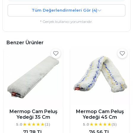
Tüm Değerlendirmeleri Gör (4)
* Gerçek kullanıcı yorumlarıdır.
Benzer Ürünler
Mermop Cam Peluş
Mermop Cam Peluş
Yedeği 35 Cm
Yedeği 45 Cm
5.0
(2)
5.0
(5)
71,78 TL
76,56 TL