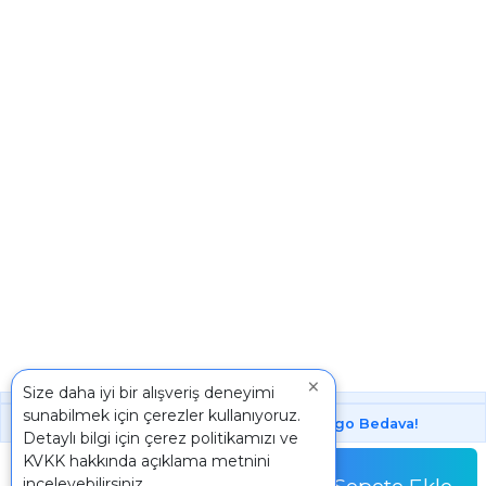
×
Size daha iyi bir alışveriş deneyimi
sunabilmek için çerezler kullanıyoruz.
1000 ₺ Üstünde Bu Üründe
Kargo Bedava!
Detaylı bilgi için
çerez politikamızı
ve
Adet
KVKK
hakkında açıklama metnini
67,86 TL
inceleyebilirsiniz.