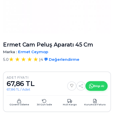
Ermet Cam Peluş Aparatı 45 Cm
Marka :
Ermet
Ceymop
5.0
|
4
💬 Değerlendirme
ADET FIYATI
67,86 TL
Bilgi Al
67,86 TL / Adet
Güvenli Ödeme
30 Gün İade
Hızlı Kargo
Kurumsal Fatura