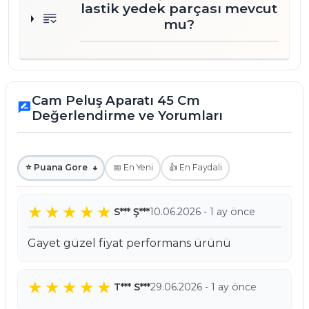
lastik yedek parçası mevcut
mu?
Cam Peluş Aparatı 45 Cm
rate_review
Değerlendirme ve Yorumları
⭐ Puana Gore
↓
📅 En Yeni
👍 En Faydali
S*** Ş***
10.06.2026 - 1 ay önce
Gayet güzel fiyat performans ürünü
T*** S***
29.06.2026 - 1 ay önce