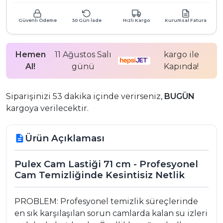
Güvenli Ödeme
30 Gün İade
Hızlı Kargo
Kurumsal Fatura
Hemen
11 Ağustos Salı
kargo ile
Al!
günü
Kapında!
Siparişinizi 53 dakika içinde verirseniz,
BUGÜN
kargoya verilecektir.
Ürün Açıklaması
description
Pulex Cam Lastiği 71 cm - Profesyonel
Cam Temizliğinde Kesintisiz Netlik
PROBLEM: Profesyonel temizlik süreçlerinde
en sık karşılaşılan sorun camlarda kalan su izleri