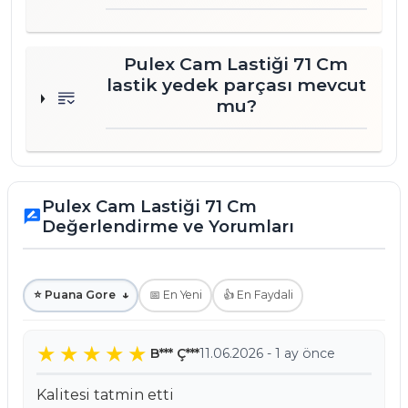
genelindeki geniş dağıtım ağımız ve stok
gücümüzle, ihtiyaç duyduğunuz ürünleri en
hızlı şekilde temin ediyoruz. Üretici fiyat
Pulex Cam Lastiği 71 Cm
avantajlarımızla işletme giderlerinizi kontrol
lastik yedek parçası mevcut
altında tutmanıza yardımcı oluyoruz. Mermaid
mu?
ve diğer profesyonel temizlik grubu
ürünlerimizle, hijyen standartlarınızı
yükseltmek için her zaman yanınızdayız.
Pulex Cam Lastiği 71 Cm
rate_review
Değerlendirme ve Yorumları
⭐ Puana Gore
↓
📅 En Yeni
👍 En Faydali
B*** Ç***
11.06.2026 - 1 ay önce
Kalitesi tatmin etti