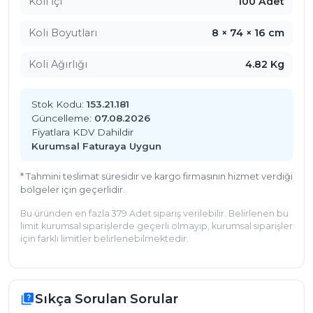
Koli İçi
100 Adet
Özellikler ve Avantajlar
71 cm uzunluk:
İhtiyaca göre ikiye bölünerek 35
Koli Boyutları
8 × 74 × 16 cm
santimetrelik iki farklı çekçek aparatında
kullanılabilir, böylece işletme maliyetlerinizi
Koli Ağırlığı
4.82 Kg
optimize edersiniz.
Esnek kauçuk yapı:
Cam yüzeyine tam temas
Stok Kodu:
153.21.181
sağlar. Bu esneklik sayesinde köşelerde ve
Güncelleme:
07.08.2026
kenarlarda su birikintisi kalmasını engeller.
Fiyatlara KDV Dahildir
İz bırakmayan temizlik:
Hassas yüzeylerde bile
Kurumsal Faturaya Uygun
leke bırakmadan suyu tamamen uzaklaştırır.
* Tahmini teslimat süresidir ve kargo firmasının hizmet verdiği
Temizlik sürenizi kısaltarak verimliliğinizi
bölgeler için geçerlidir.
artırır.
Dayanıklı malzeme:
Uzun süreli ve yoğun
Bu üründen en fazla 379 Adet sipariş verilebilir. Belirlenen bu
limit kurumsal siparişlerde geçerli olmayıp, kurumsal siparişler
kullanımlarda bile aşınmaya karşı direnç
için farklı limitler belirlenebilmektedir.
gösterir. Sık değişim gerektirmez, uzun vadede
tasarruf sağlar.
Standart uyumu:
Profesyonel cam çekçek
aparatlarıyla tam uyum içinde çalışır. Montajı
Sıkça Sorulan Sorular
quiz
kolaydır, temizlik personelinize zaman