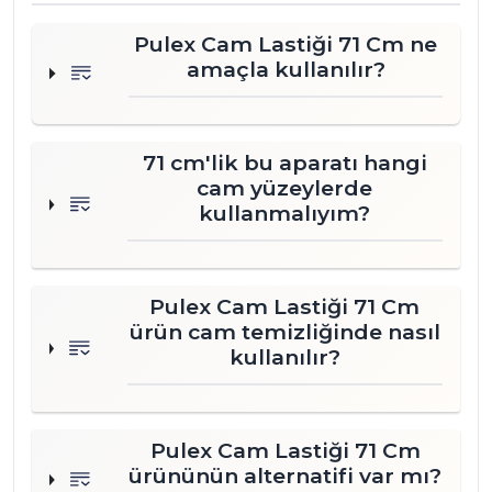
kazandırır.
Pulex Cam Lastiği 71 Cm ne
Kullanım Alanları
amaçla kullanılır?
Bu profesyonel temizlik ürünü, yüksek hijyen
standartlarına ihtiyaç duyulan tüm işletmeler
için uygundur. Otellerin geniş lobi camlarında,
71 cm'lik bu aparatı hangi
restoranların vitrinlerinde ve hastanelerin cam
cam yüzeylerde
bölmelerinde güvenle tercih edilir. Ayrıca
kullanmalıyım?
fabrika ofisleri, market zincirleri ve plaza
camlarının temizliğinde de etkili sonuçlar verir.
Dayanıklı yapısı sayesinde iç ve dış mekan cam
temizliği süreçlerinde profesyonel ekiplerin
Pulex Cam Lastiği 71 Cm
öncelikli tercihidir.
ürün cam temizliğinde nasıl
kullanılır?
Neden Mert Pazarlama?
Mert Pazarlama olarak 1990 yılından bu yana
edindiğimiz 30 yılı aşkın sektör tecrübemizle,
Pulex Cam Lastiği 71 Cm
işletmenizin tüm temizlik ihtiyaçlarına
ürününün alternatifi var mı?
profesyonel çözümler sunuyoruz. Türkiye