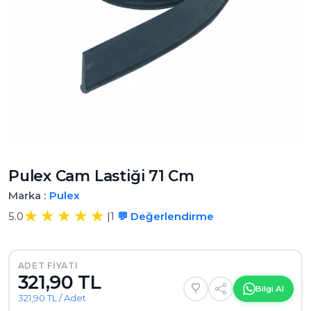
Pulex Cam Lastiği 71 Cm
Marka :
Pulex
5.0
|
1
💬 Değerlendirme
ADET FIYATI
321,90 TL
Bilgi Al
321,90 TL / Adet