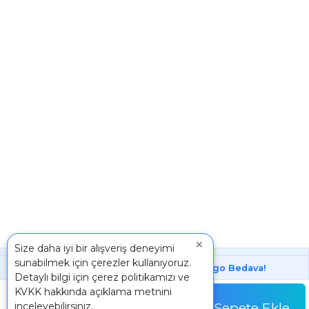
×
Size daha iyi bir alışveriş deneyimi
sunabilmek için çerezler kullanıyoruz.
1000 ₺ Üstünde Bu Üründe
Kargo Bedava!
Detaylı bilgi için
çerez politikamızı
ve
Adet
KVKK
hakkında açıklama metnini
321,90 TL
Sepete Ekle
inceleyebilirsiniz.
Adet Fiyatı