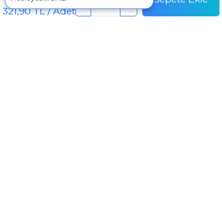
-
+
321,90 TL / Adet
İletişim
+90 242 340 1 340
info@mertpazarlama.com.tr
Yenigöl Mah. Menekşe Sok. No:17 Muratpaşa /
Antalya
WhatsApp ile görüşme başlat