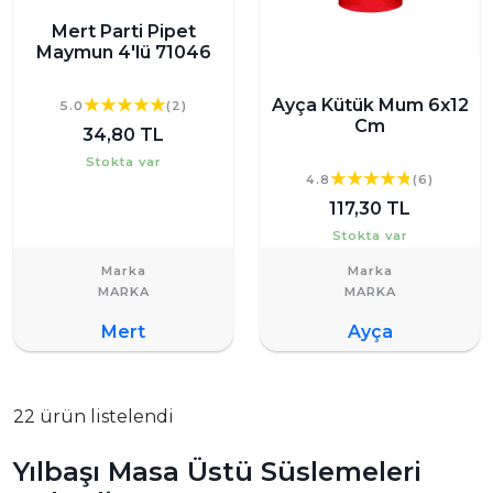
Mert Parti Pipet
Maymun 4'lü 71046
Ayça Kütük Mum 6x12
5.0
(2)
Cm
34,80 TL
Stokta var
4.8
(6)
117,30 TL
Stokta var
Marka
Marka
Mert
Ayça
22 ürün listelendi
Yılbaşı Masa Üstü Süslemeleri