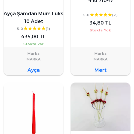
4'lü 71047
Ayça Şamdan Mum Lüks
5.0
(2)
10 Adet
34,80 TL
5.0
(1)
Stokta Yok
435,00 TL
Stokta var
Marka
Marka
Ayça
Mert