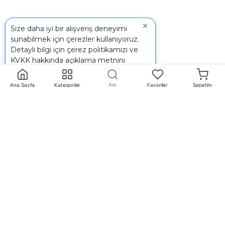
×
Size daha iyi bir alışveriş deneyimi
sunabilmek için çerezler kullanıyoruz.
Detaylı bilgi için
çerez politikamızı
ve
KVKK
hakkında açıklama metnini
inceleyebilirsiniz.
Ara
Ana Sayfa
Kategoriler
Favoriler
Sepetim
İletişim
+90 242 340 5 198