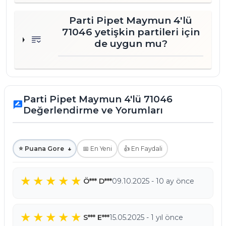
Parti Pipet Maymun 4'lü
71046 yetişkin partileri için
de uygun mu?
Parti Pipet Maymun 4'lü 71046
rate_review
Değerlendirme ve Yorumları
⭐ Puana Gore
↓
📅 En Yeni
👍 En Faydali
Ö*** D***
09.10.2025 - 10 ay önce
S*** E***
15.05.2025 - 1 yıl önce