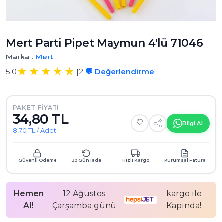
Mert Parti Pipet Maymun 4'lü 71046
Marka :
Mert
5.0
|
2
💬 Değerlendirme
PAKET FIYATI
34,80 TL
Bilgi Al
8,70 TL / Adet
Güvenli Ödeme
30 Gün İade
Hızlı Kargo
Kurumsal Fatura
Hemen
12 Ağustos
kargo ile
Al!
Çarşamba günü
Kapında!