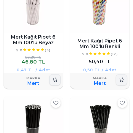
Mert Kağıt Pipet 6
Mert Kağıt Pipet 6
Mm 100'lü Beyaz
Mm 100'lü Renkli
5.0
(3)
5.0
(12)
52,20 TL
46,80 TL
50,40 TL
0,47 TL / Adet
0,50 TL / Adet
Mert
Mert