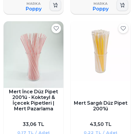
Poppy
Poppy
Mert İnce Düz Pipet
200'lü - Kokteyl &
İçecek Pipetleri |
Mert Sargılı Düz Pipet
Mert Pazarlama
200'lü
33,06 TL
43,50 TL
0,17 TL / Adet
0,22 TL / Adet