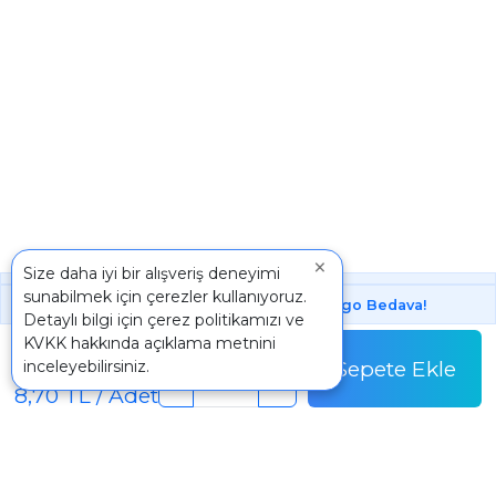
×
Size daha iyi bir alışveriş deneyimi
sunabilmek için çerezler kullanıyoruz.
1000 ₺ Üstünde Bu Üründe
Kargo Bedava!
Detaylı bilgi için
çerez politikamızı
ve
Paket
KVKK
hakkında açıklama metnini
34,80 TL
Sepete Ekle
inceleyebilirsiniz.
Paket Fiyatı
-
+
8,70 TL / Adet