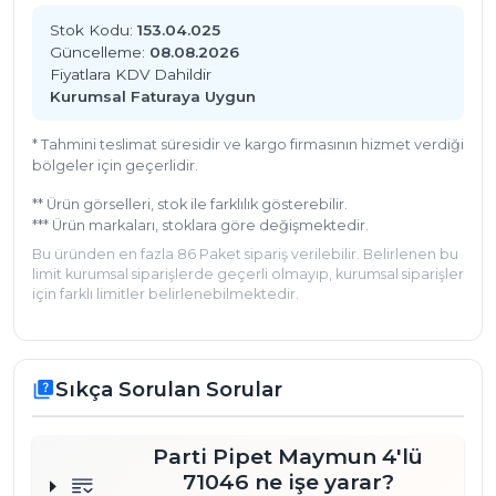
Stok Kodu:
153.04.025
Güncelleme:
08.08.2026
Fiyatlara KDV Dahildir
Kurumsal Faturaya Uygun
* Tahmini teslimat süresidir ve kargo firmasının hizmet verdiği
bölgeler için geçerlidir.
** Ürün görselleri, stok ile farklılık gösterebilir.
*** Ürün markaları, stoklara göre değişmektedir.
Bu üründen en fazla 86 Paket sipariş verilebilir. Belirlenen bu
limit kurumsal siparişlerde geçerli olmayıp, kurumsal siparişler
için farklı limitler belirlenebilmektedir.
Sıkça Sorulan Sorular
quiz
Parti Pipet Maymun 4'lü
71046 ne işe yarar?