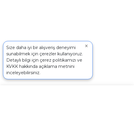
×
Size daha iyi bir alışveriş deneyimi
sunabilmek için çerezler kullanıyoruz.
Detaylı bilgi için
çerez politikamızı
ve
KVKK
hakkında açıklama metnini
inceleyebilirsiniz.
İletişim
+90 242 340 5 198
info@mertpazarlama.com.tr
Yenigöl Mah. Menekşe Sok. No:17 Muratpaşa /