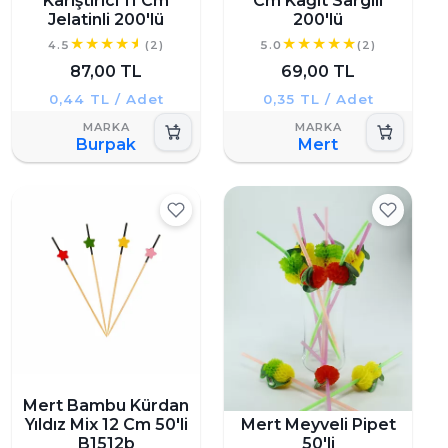
Karıştırıcı 11 Cm
Cm Kağıt Sargılı
Jelatinli 200'lü
200'lü
4.5
(2)
5.0
(2)
87,00 TL
69,00 TL
0,44 TL / Adet
0,35 TL / Adet
Burpak
Mert
Mert Bambu Kürdan
Yıldız Mix 12 Cm 50'li
Mert Meyveli Pipet
B1512b
50'li