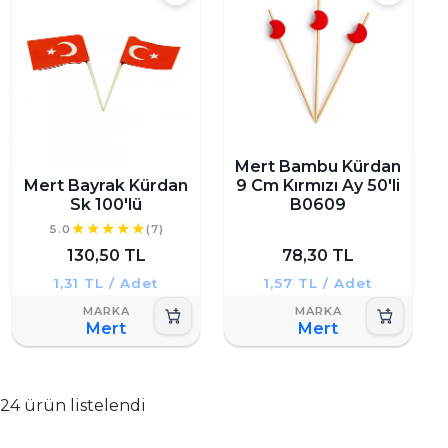
Mert Bambu Kürdan
Mert Bayrak Kürdan
9 Cm Kırmızı Ay 50'li
Sk 100'lü
B0609
5.0
(7)
130,50 TL
78,30 TL
1,31 TL / Adet
1,57 TL / Adet
Mert
Mert
24 ürün listelendi