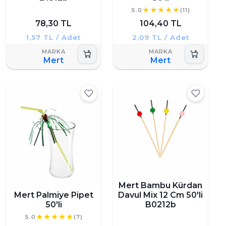
5.0
(11)
78,30 TL
104,40 TL
1,57 TL / Adet
2,09 TL / Adet
Mert
Mert
Mert Bambu Kürdan
Mert Palmiye Pipet
Davul Mix 12 Cm 50'li
50'li
B0212b
5.0
(7)