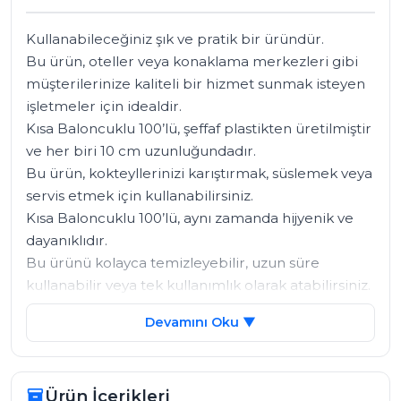
Kullanabileceğiniz şık ve pratik bir üründür. 

Bu ürün, oteller veya konaklama merkezleri gibi 
müşterilerinize kaliteli bir hizmet sunmak isteyen 
işletmeler için idealdir. 

Kısa Baloncuklu 100’lü, şeffaf plastikten üretilmiştir 
ve her biri 10 cm uzunluğundadır. 

Bu ürün, kokteyllerinizi karıştırmak, süslemek veya 
servis etmek için kullanabilirsiniz. 

Kısa Baloncuklu 100’lü, aynı zamanda hijyenik ve 
dayanıklıdır. 

Bu ürünü kolayca temizleyebilir, uzun süre 
kullanabilir veya tek kullanımlık olarak atabilirsiniz.

Devamını Oku ▼
Kısa Baloncuklu 100’lü’nün avantajları şunlardır:

Şık ve modern bir tasarıma sahiptir.

Ürün İçerikleri
inventory_2
Kokteyllerinize renk ve hareket katar.
