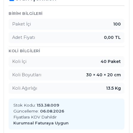
Karıştırma işlemini kolaylaştırır.

Servis yaparken pratiklik sağlar.

Ürün İçerikleri
BIRIM BILGILERI
Hijyenik ve dayanıklıdır.

Paket İçi
100
Ekonomik ve kaliteli bir üründür.

Kısa Baloncuklu 100’lü, kokteyl karıştırıcı olarak 
Adet Fiyatı
0,00 TL
aradığınız üründür. 

Kısa Baloncuklu 100’lü ile kokteyllerinizi daha 
KOLI BILGILERI
lezzetli ve göz alıcı hale getirin. 
Koli İçi
40 Paket
Koli Boyutları
30 × 40 × 20 cm
Koli Ağırlığı
13.5 Kg
Stok Kodu:
153.38.009
Güncelleme:
06.08.2026
Fiyatlara KDV Dahildir
Kurumsal Faturaya Uygun