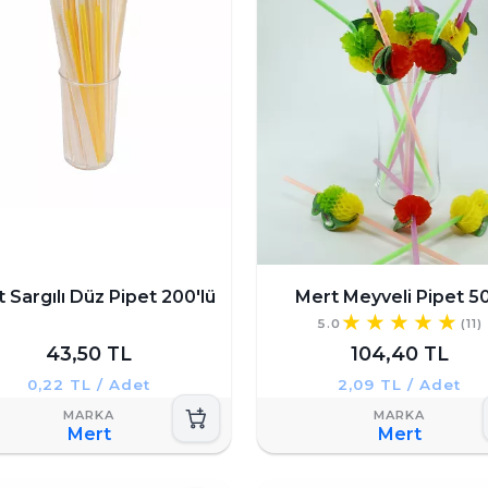
eklenen meyve dilimleri, kokteyl k
sunumu zenginleştirir. Özellikle
sosyal medyada paylaşmaya değ
 Sargılı Düz Pipet 200'lü
Mert Meyveli Pipet 50'
5.0
(11)
43,50 TL
104,40 TL
0,22 TL / Adet
2,09 TL / Adet
Mert
Mert