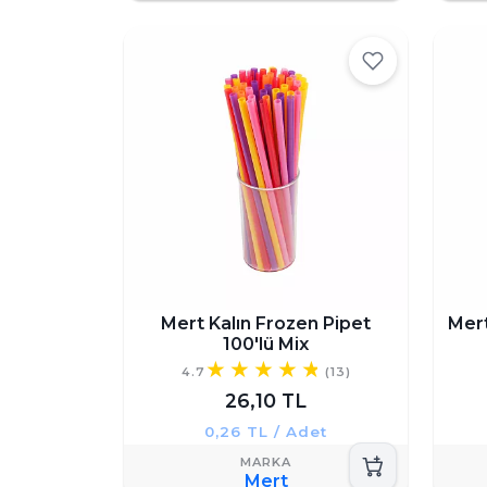
Mert Kalın Frozen Pipet
Mert
100'lü Mix
4.7
(13)
26,10 TL
0,26 TL / Adet
Mert