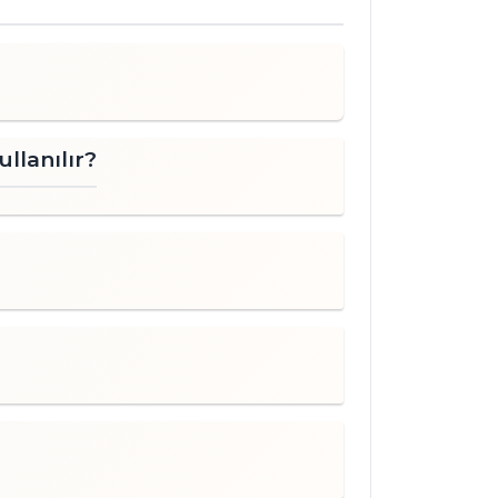
i için servisin hızlı ve düzenli olması
lü paketlerde satılan bu pipetler,
anıp stoklanabilir. Böylece yoğun
adan kokteyller misafirlere
llanılır?
 ve Avantajları
dart pipetlerden daha uzun (40 cm) ve
ve parçacığı veya buzlu özel
tırır. Aynı zamanda içeceğin en dibine
yimi sunar.
veya şeffaf seçenekleriyle sunulan bu
a bir görsel boyut katar. Otellerin
a tanıtım görsellerinde de tercih
a özgü bir imaj yaratmaya yardımcı
tifler
: Kalabalık ortamlarda hijyen