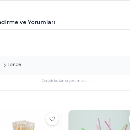
önemlidir. Tek kullanımlık Fishbu
doğrudan temasın önüne geçer. A
dönüştürülebilir malzemeden ür
endirme ve Yorumları
alternatifleri de bulunmaktadır.
Kolay Depolama ve Taşıma
: Ote
organizasyonlar için pipetlerin 
olmalıdır. Birçok üretici, Fishbul
sunarak stok yönetimini basitleşti
Temalı Kokteyller
: Özel günler, 
 1 yıl önce
tematik kokteyller hazırlayarak F
aklında kalıcı bir izlenim bırakır
* Gerçek kullanıcı yorumlarıdır.
şemsiye süsleriyle sunulan bir 
sayesinde tam bir görsel şölene 
Farklı Malzeme Seçenekleri
: Pla
bilincinin arttığı günümüzde kâğ
mevcut. Otel ve etkinlik sahipler
bir tercih yaparak marka değerini 
Eğlenceli Aksesuarlar
: Pipetleri