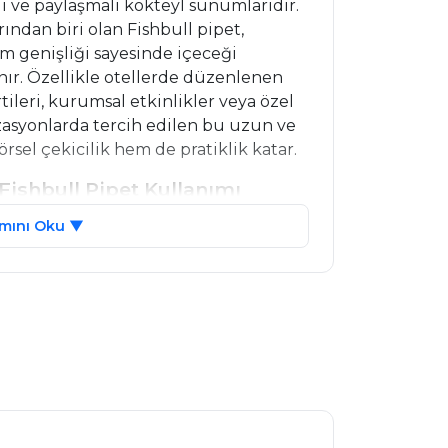
i ve paylaşmalı kokteyl sunumlarıdır.
ndan biri olan Fishbull pipet,
 genişliği sayesinde içeceği
nır. Özellikle otellerde düzenlenen
tileri, kurumsal etkinlikler veya özel
zasyonlarda tercih edilen bu uzun ve
rsel çekicilik hem de pratiklik katar.
 Fishbull Pipet Kullanımı
in lobilerinde, barlarında ve
mını Oku ▼
unch bowl” tarzındaki geniş kaplarda
pipetle paylaşıldığında daha samimi ve
em alkollü hem de alkolsüz
ânı sunar.
en fazla misafirin aynı anda içecek
 sunduğu “özel kokteyl saati” veya
eştirir. Özellikle kalabalık tatil
atılımcıları için bu tarz yenilikçi