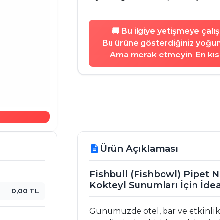
🚚 Bu ilgiye yetişmeye çalı
Bu ürüne gösterdiğiniz yoğun 
Ama merak etmeyin! En kısa
Ürün Açıklaması
description
Fishbull (Fishbowl) Pipet N
Kokteyl Sunumları İçin İdea
0,00 TL
Günümüzde otel, bar ve etkinlik