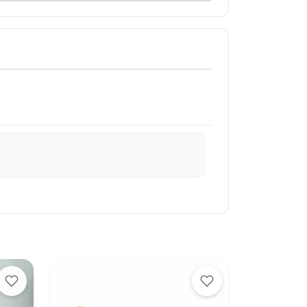
ll pipetler, misafirler arasında
yrıca kâğıt veya geri
etilmiş çevre dostu pipet
l veya etkinlik mekânlarında toplu
depolanması ve taşınması pratik
l pipetleri standart 100’lü paketlerde
rir.
bayramlar veya şirket etkinlikleri için
ishbull pipet kullanmak, misafirlerin
. Örneğin, tropikal meyveler ve renkli
meyve kokteyli, pipetin uzunluğu
dönüşür.
stik bazlı pipetlerin yanı sıra, çevre
ıt veya biyoplastik seçenekler de
i, sürdürülebilirlik politikasına uygun
artırabilir.
n yanı sıra büyük hacimli bardaklara