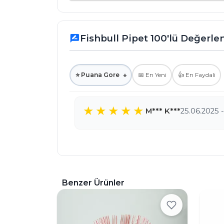
Fishbull Pipet 100'lü Değerl
rate_review
⭐ Puana Gore
↓
📅 En Yeni
👍 En Faydali
M*** K***
25.06.2025 -
Benzer Ürünler