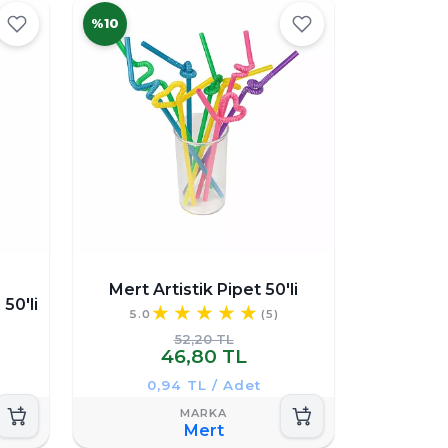
%10
Mert Artistik Pipet 50'li
50'li
5.0
(5)
52,20 TL
46,80 TL
0,94 TL / Adet
Mert