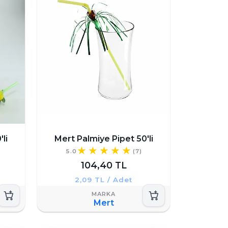
arıştırıcılar ve şemsiye süsleri,
 fotoğraf çekmeyi seven misafirler için
er bir deneyim sunmuş olursunuz.
li
Mert Palmiye Pipet 50'li
5.0
(7)
104,40 TL
2,09 TL / Adet
Mert