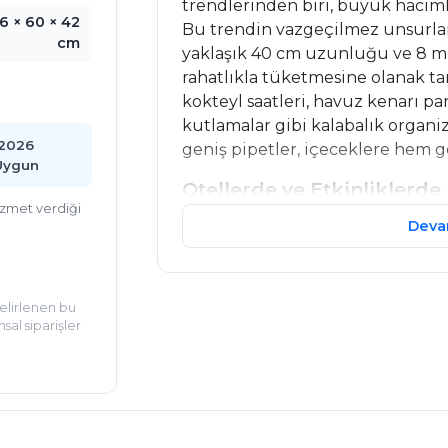
trendlerinden biri, büyük haciml
6 × 60 × 42
Bu trendin vazgeçilmez unsurları
cm
yaklaşık 40 cm uzunluğu ve 8 mm
rahatlıkla tüketmesine olanak ta
kokteyl saatleri, havuz kenarı par
kutlamalar gibi kalabalık organi
.2026
geniş pipetler, içeceklere hem gö
Uygun
Otellerde ve Etkinliklerde
hizmet verdiği
Büyük Hacimli Kokteyller: Oteller
Deva
restoranlarında sıkça sunulan “p
hazırlanan kokteyller, Fishbull 
eğlenceli bir deneyim yaratır. H
Belirlenen bu
seçeneklerde ideal kullanım imk
sal siparişler
Paylaşmalı Sunum Avantajı
: Bird
deneyimini paylaşması, otellerin
“happy hour” konseptlerini zenginl
grupları ya da kurumsal etkinlik k