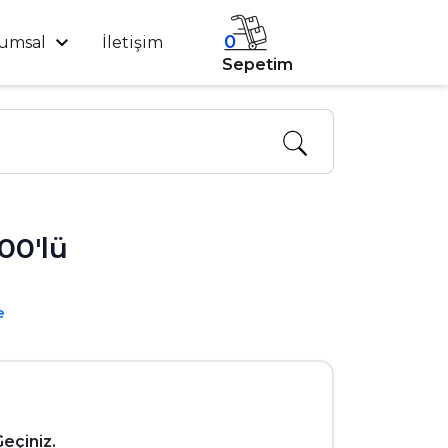
0
umsal
İletişim
Sepetim
00'lü
e
Geçiniz.