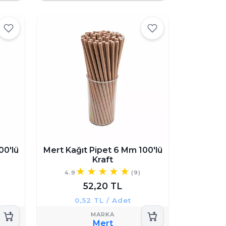
00'lü
Mert Kağıt Pipet 6 Mm 100'lü
Kraft
4.9
(9)
52,20 TL
0,52 TL / Adet
Mert