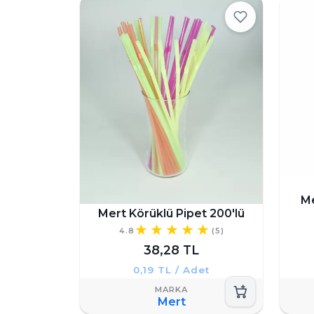
M
Mert Körüklü Pipet 200'lü
4.8
(5)
38,28 TL
0,19 TL / Adet
Mert