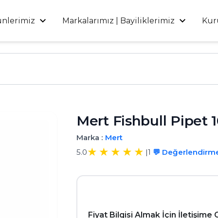
ünlerimiz
Markalarımız | Bayiliklerimiz
Kur
Mert Fishbull Pipet 1
Marka :
Mert
5.0
|
1
💬 Değerlendirm
Fiyat Bilgisi Almak İçin İletişime 