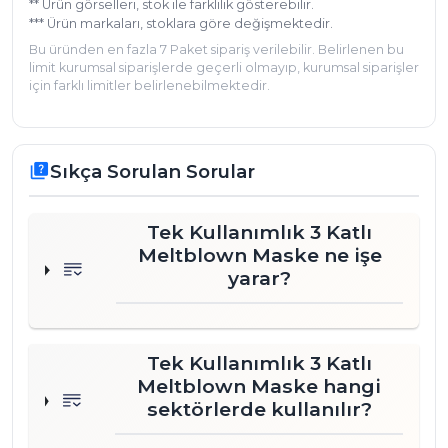
** Ürün görselleri, stok ile farklılık gösterebilir.
*** Ürün markaları, stoklara göre değişmektedir.
Bu üründen en fazla 7 Paket sipariş verilebilir. Belirlenen bu
limit kurumsal siparişlerde geçerli olmayıp, kurumsal siparişler
için farklı limitler belirlenebilmektedir.
Sıkça Sorulan Sorular
quiz
Tek Kullanımlık 3 Katlı
Meltblown Maske ne işe
yarar?
Tek Kullanımlık 3 Katlı
Meltblown Maske hangi
sektörlerde kullanılır?