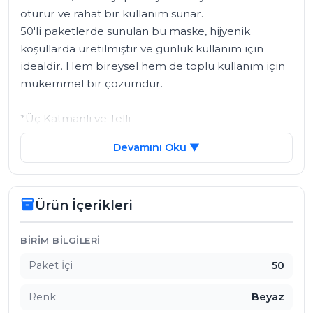
oturur ve rahat bir kullanım sunar. 

50'li paketlerde sunulan bu maske, hijyenik 
koşullarda üretilmiştir ve günlük kullanım için 
idealdir. Hem bireysel hem de toplu kullanım için 
mükemmel bir çözümdür.

*Üç Katmanlı ve Telli

*Cilt Dostu Rahat Kullanım

Devamını Oku ▼
*ÜTS Kayıtlıdır.

Ürün İçerikleri
inventory_2
Ürün İçerikleri
BIRIM BILGILERI
Paket İçi
50
Renk
Beyaz