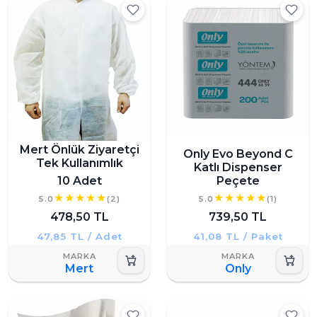
Mert Önlük Ziyaretçi
Only Evo Beyond C
Tek Kullanımlık
Katlı Dispenser
10 Adet
Peçete
5.0
(2)
5.0
(1)
478,50 TL
739,50 TL
47,85 TL / Adet
41,08 TL / Paket
Mert
Only