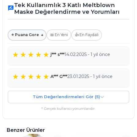
Tek Kullanımlık 3 Katlı Meltblown
rate_review
Maske Değerlendirme ve Yorumları
⭐ Puana Gore
↓
📅 En Yeni
👍 En Faydali
j*** s***
14.02.2025 - 1 yıl önce
A*** G***
23.01.2025 - 1 yıl önce
Tüm Değerlendirmeleri Gör (5)
* Gerçek kullanıcı yorumlarıdır.
Benzer Ürünler