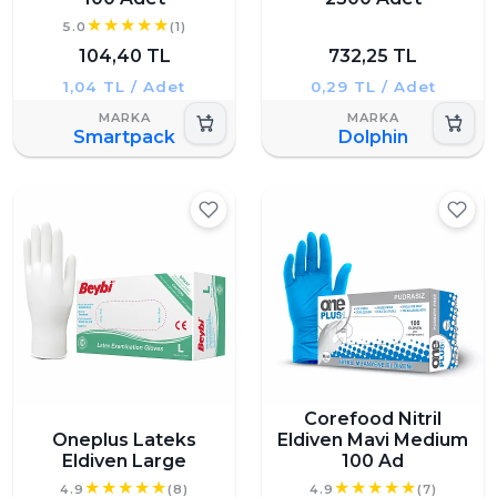
5.0
(1)
104,40 TL
732,25 TL
1,04 TL / Adet
0,29 TL / Adet
Smartpack
Dolphin
Corefood Nitril
Oneplus Lateks
Eldiven Mavi Medium
Eldiven Large
100 Ad
4.9
(8)
4.9
(7)