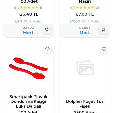
100 Adet
Hasırı
5.0
(1)
4.7
(3)
126,48 TL
87,00 TL
1,26 TL / Adet
87,00 TL / Adet
Mert
Mert
Smartpack Plastik
Dondurma Kaşığı
Dolphin Poşet Tuz
Lüks Dalgalı
Fişek
100 Adet
2500 Adet