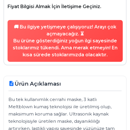
Fiyat Bilgisi Almak İçin İletişime Geçiniz.
🚚 Bu ilgiye yetişmeye çalışıyoruz! Arayı çok
açmayacağız. ⏳
Bu ürüne gösterdiğiniz yoğun ilgi sayesinde
stoklarımız tükendi. Ama merak etmeyin! En
kısa sürede stoklarımızda olacaktır.
Ürün Açıklaması
description
Bu tek kullanımlık cerrahi maske, 3 katlı 
Meltblown kumaş teknolojisi ile üretilmiş olup, 
maksimum koruma sağlar. Ultrasonik kaynak 
teknolojisiyle üretilen maske, dayanıklılığı 
artırırken, lastikli yapısı sayesinde yüzünüze tam 