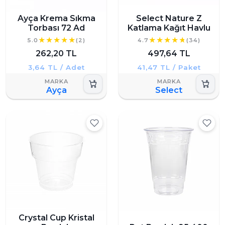
Ayça Krema Sıkma
Select Nature Z
Torbası 72 Ad
Katlama Kağıt Havlu
5.0
(2)
4.7
(34)
262,20 TL
497,64 TL
3,64 TL / Adet
41,47 TL / Paket
Ayça
Select
Crystal Cup Kristal