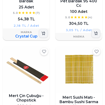
Bardak
Pet Bardak 95 400
Cc
25 Adet
100 Adet
5.0
(7)
5.0
(4)
54,38 TL
304,50 TL
2,18 TL / Adet
3,05 TL / Adet
Crystal Cup
Mert Çin Çubuğu -
Mert Sushi Matı -
Chopstick
Bambu Sushi Sarma