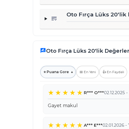
Oto Fırça Lüks 20'lik
Oto Fırça Lüks 20'lik Değerl
rate_review
⭐ Puana Gore
↓
📅 En Yeni
👍 En Faydali
R*** O***
02.12.2025 
Gayet makul
A*** E***
02.01.2026 -