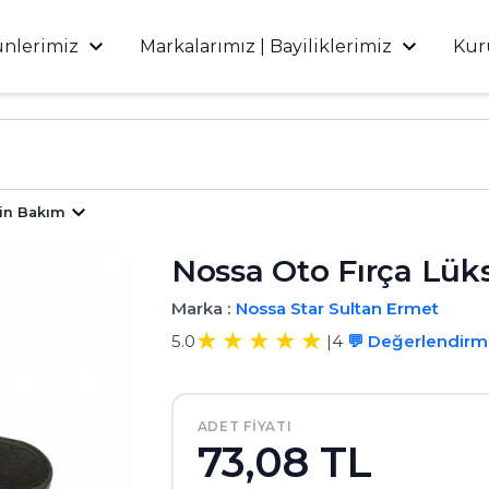
ünlerimiz
Markalarımız | Bayiliklerimiz
Kur
in Bakım
Nossa Oto Fırça Lüks
Marka :
Nossa
Star
Sultan
Ermet
5.0
|
4
💬 Değerlendir
ADET FIYATI
73,08 TL