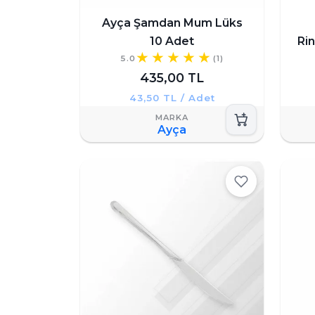
Ayça Şamdan Mum Lüks
10 Adet
Ri
5.0
(1)
435,00 TL
43,50 TL / Adet
Ayça