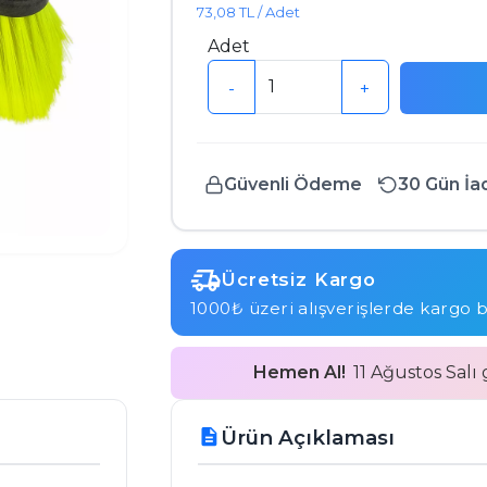
73,08 TL / Adet
Adet
-
+
Güvenli Ödeme
30 Gün İa
Ücretsiz Kargo
1000₺ üzeri alışverişlerde kargo 
Hemen Al!
11 Ağustos Salı
Ürün Açıklaması
description