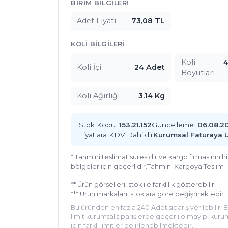
Ürün İçerikleri
BIRIM BILGILERI
Adet Fiyatı
73,08 TL
KOLI BILGILERI
Koli
4
Koli İçi
24 Adet
Boyutları
Koli Ağırlığı
3.14 Kg
Stok Kodu:
153.21.152
Güncelleme:
06.08.2
Fiyatlara KDV Dahildir
Kurumsal Faturaya 
* Tahmini teslimat süresidir ve kargo firmasının 
bölgeler için geçerlidir.
Tahmini Kargoya Teslim 
** Ürün görselleri, stok ile farklılık gösterebilir.
*** Ürün markaları, stoklara göre değişmektedir.
Bu üründen en fazla 240 Adet sipariş verilebilir. 
limit kurumsal siparişlerde geçerli olmayıp, kurum
için farklı limitler belirlenebilmektedir.