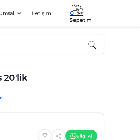
0
umsal
İletişim
Sepetim
 20'lik
me
Bilgi Al