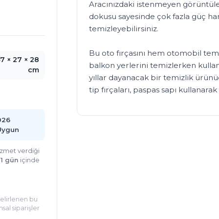
Aracınızdaki istenmeyen görüntüle
dokusu sayesinde çok fazla güç ha
temizleyebilirsiniz.

Bu oto fırçasını hem otomobil tem
7 × 27 × 28
balkon yerlerini temizlerken kullan
cm
yıllar dayanacak bir temizlik ürünüd
tip fırçaları, paspas sapı kullanarak
026
Uygun
hizmet verdiği
:
1 gün
içinde
Belirlenen bu
sal siparişler