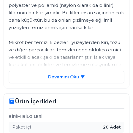
polyester ve poliamid (naylon olarak da bilinir) 
liflerinin bir karışımıdır. Bu lifler insan saçından çok 
daha küçüktür, bu da onları çizilmeye eğilimli 
yüzeyleri temizlemek için harika kılar.

Mikrofiber temizlik bezleri, yüzeylerden kiri, tozu 
ve diğer parçacıkları temizlemede oldukça emici 
ve etkili olacak şekilde tasarlanmıştır. Islak veya 
kuru kullanılabilirler ve temizleme solüsyonları ile 
veya solüsyonsuz kullanılabilirler. Lifler kiri, tozu ve 
Devamını Oku ▼
diğer parçacıkları yakalayabilir ve durulanana veya 
yıkanana kadar bunları tutar.

Ürün İçerikleri
inventory_2
Bu bezler çok yönlüdür ve cam, ayna, paslanmaz 
çelik, plastik ve hatta araba dışları gibi çeşitli 
yüzeyleri temizlemek için kullanılabilir. Ayrıca tüy 
Ürün İçerikleri
BIRIM BILGILERI
bırakmazlar ve aşındırıcı değildirler, bu da onları 
Paket İçi
20 Adet
hassas yüzeylerde güvenle kullanmalarını sağlar. 