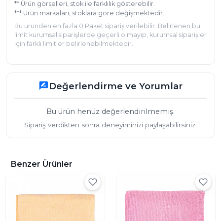
** Ürün görselleri, stok ile farklılık gösterebilir.
hassas yüzeylerde güvenle kullanmalarını sağlar.

*** Ürün markaları, stoklara göre değişmektedir.
Bu üründen en fazla 0 Paket sipariş verilebilir. Belirlenen bu
* Ölçü 40x40 cm dir.
limit kurumsal siparişlerde geçerli olmayıp, kurumsal siparişler
için farklı limitler belirlenebilmektedir.
Değerlendirme ve Yorumlar
rate_review
Bu ürün henüz değerlendirilmemiş.
Sipariş verdikten sonra deneyiminizi paylaşabilirsiniz.
Benzer Ürünler