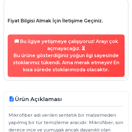
Fiyat Bilgisi Almak İçin İletişime Geçiniz.
🚚 Bu ilgiye yetişmeye çalışıyoruz! Arayı çok
açmayacağız. ⏳
Bu ürüne gösterdiğiniz yoğun ilgi sayesinde
stoklarımız tükendi. Ama merak etmeyin! En
kısa sürede stoklarımızda olacaktır.
Ürün Açıklaması
description
Mikrofiber adı verilen sentetik bir malzemeden 
yapılmış bir tür temizleme aracıdır. Mikrofiber, son 
derece ince ve yumuşak ancak dayanıklı olan 