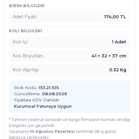
Ürün İçerikleri
BIRIM BILGILERI
Adet Fiyatı
174,00 TL
KOLI BILGILERI
Koli İçi
1 Adet
Koli Boyutları
41 × 32 × 37 cm
Koli Ağırlığı
0.32 Kg
Stok Kodu:
153.21.105
Güncelleme:
08.08.2026
Fiyatlara KDV Dahildir
Kurumsal Faturaya Uygun
* Tahmini teslimat süresidir ve kargo firmasının hizmet verdiği
bölgeler için geçerlidir.
Siparişiniz
10 Ağustos Pazartesi
tarihinde (ilk iş günü)
kargoya verilecektir.