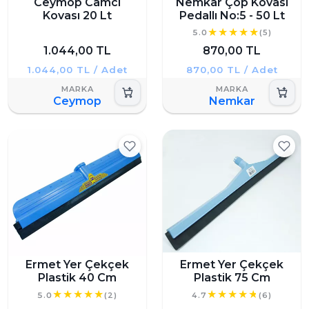
Ceymop Camcı
Nemkar Çöp Kovası
Kovası 20 Lt
Pedallı No:5 - 50 Lt
5.0
(5)
1.044,00 TL
870,00 TL
1.044,00 TL / Adet
870,00 TL / Adet
Ceymop
Nemkar
Ermet Yer Çekçek
Ermet Yer Çekçek
Plastik 40 Cm
Plastik 75 Cm
5.0
(2)
4.7
(6)