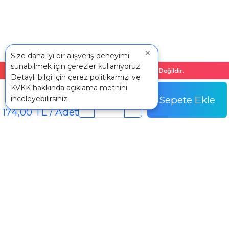
×
Size daha iyi bir alışveriş deneyimi
sunabilmek için çerezler kullanıyoruz.
Bu Üründe Ücretsiz Kargo Mevcut Değildir.
Detaylı bilgi için
çerez politikamızı
ve
Adet
KVKK
hakkında açıklama metnini
174,00 TL
Sepete Ekle
inceleyebilirsiniz.
Adet Fiyatı
-
+
174,00 TL / Adet