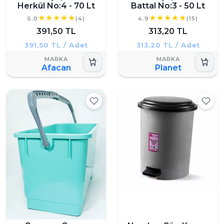
Herkül No:4 - 70 Lt
Battal No:3 - 50 Lt
5.0
(4)
4.9
(15)
391,50 TL
313,20 TL
391,50 TL / Adet
313,20 TL / Adet
Afacan
Planet