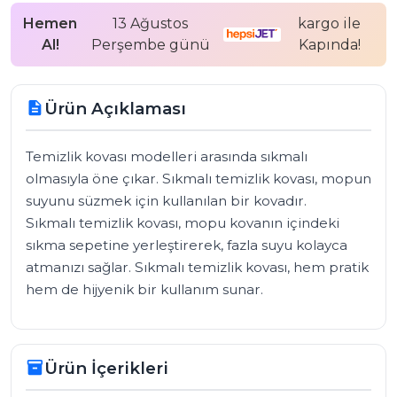
Hemen
13 Ağustos
kargo ile
Al!
Perşembe günü
Kapında!
Ürün Açıklaması
description
Temizlik kovası modelleri arasında sıkmalı 
olmasıyla öne çıkar. Sıkmalı temizlik kovası, mopun 
suyunu süzmek için kullanılan bir kovadır. 

Sıkmalı temizlik kovası, mopu kovanın içindeki 
sıkma sepetine yerleştirerek, fazla suyu kolayca 
atmanızı sağlar. Sıkmalı temizlik kovası, hem pratik 
hem de hijyenik bir kullanım sunar.
Ürün İçerikleri
inventory_2