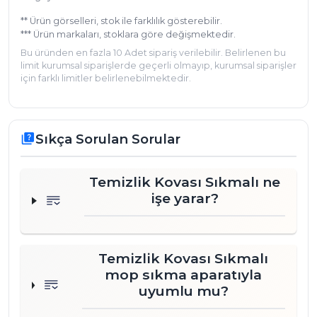
** Ürün görselleri, stok ile farklılık gösterebilir.
*** Ürün markaları, stoklara göre değişmektedir.
Bu üründen en fazla 10 Adet sipariş verilebilir. Belirlenen bu
limit kurumsal siparişlerde geçerli olmayıp, kurumsal siparişler
için farklı limitler belirlenebilmektedir.
Sıkça Sorulan Sorular
quiz
Temizlik Kovası Sıkmalı ne
işe yarar?
Temizlik Kovası Sıkmalı
mop sıkma aparatıyla
uyumlu mu?