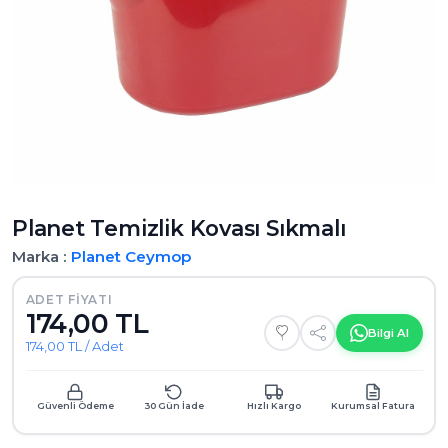
Planet Temizlik Kovası Sıkmalı
Marka :
Planet
Ceymop
ADET FIYATI
174,00 TL
Bilgi Al
174,00 TL / Adet
Güvenli Ödeme
30 Gün İade
Hızlı Kargo
Kurumsal Fatura