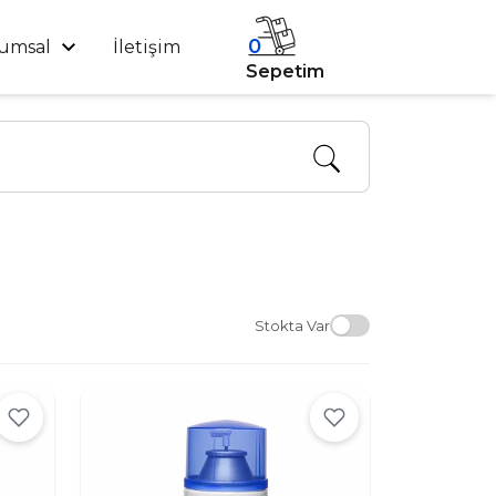
0
umsal
İletişim
Sepetim
Stokta Var