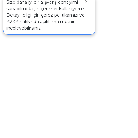
×
Size daha iyi bir alışveriş deneyimi
sunabilmek için çerezler kullanıyoruz.
Detaylı bilgi için
çerez politikamızı
ve
KVKK
hakkında açıklama metnini
inceleyebilirsiniz.
İletişim
Hızlı 
+90 242 340 5 198
İndir
Sepe
info@mertpazarlama.com.tr