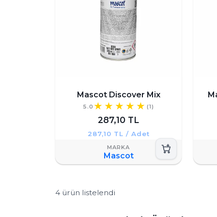
Mascot Discover Mix
Ma
5.0
(1)
287,10 TL
287,10 TL / Adet
Mascot
4 ürün listelendi