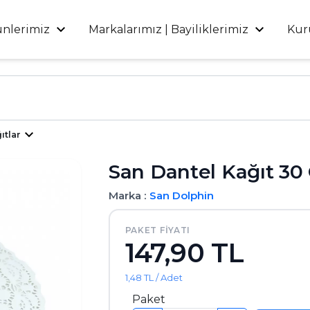
ünlerimiz
Markalarımız | Bayiliklerimiz
Kur
ıtlar
San Dantel Kağıt 30
Marka :
San
Dolphin
PAKET FIYATI
147,90 TL
1,48 TL / Adet
Paket