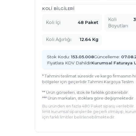
KOLI BILGILERI
Koli
3
Koli İçi
48 Paket
Boyutları
Koli Ağırlığı
12.64 Kg
Stok Kodu:
153.05.008
Güncelleme:
07.08.
Fiyatlara KDV Dahildir
Kurumsal Faturaya 
* Tahmini teslimat süresidir ve kargo firmasının 
bölgeler için geçerlidir.
Tahmini Kargoya Teslim 
** Ürün görselleri, stok ile farklılık gösterebilir.
*** Ürün markaları, stoklara göre değişmektedir.
Bu üründen en fazla 480 Paket sipariş verilebilir.
limit kurumsal siparişlerde geçerli olmayıp, kurum
için farklı limitler belirlenebilmektedir.