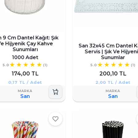
 9 Cm Dantel Kağıt: Şık
e Hijyenik Çay Kahve
San 32x45 Cm Dantel K
Sunumları
Servis | Şık Ve Hijyen
1000 Adet
Sunumlar
5.0
(1)
5.0
(1)
174,00 TL
200,10 TL
0,17 TL / Adet
2,00 TL / Adet
San
San