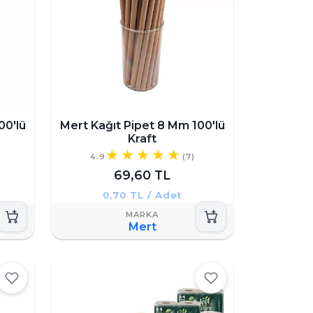
00'lü
Mert Kağıt Pipet 8 Mm 100'lü
Kraft
4.9
(7)
69,60 TL
0,70 TL / Adet
Mert