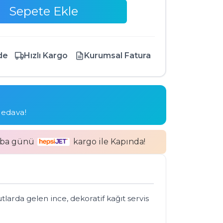
Sepete Ekle
de
Hızlı Kargo
Kurumsal Fatura
bedava!
mba günü
kargo ile Kapında!
utlarda gelen ince, dekoratif kağıt servis 