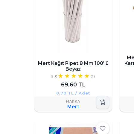
Me
Mert Kağıt Pipet 8 Mm 100'lü
Karı
Beyaz
5.0
(1)
69,60 TL
0,70 TL / Adet
Mert