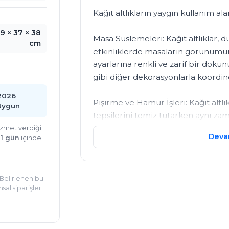
Kağıt altlıkların yaygın kullanım ala
9 × 37 × 38
Masa Süslemeleri: Kağıt altlıklar,
cm
etkinliklerde masaların görünümünü 
ayarlarına renkli ve zarif bir dokunu
gibi diğer dekorasyonlarla koordine 
2026
Pişirme ve Hamur İşleri: Kağıt altlık
Uygun
tepsilerini temiz tutarken aynı za
sıralamak için kullanılır. Hamur işler
hizmet verdiği
Deva
:
1 gün
içinde
kullanılabilirler.

Tasarım Projeleri: Kağıt altlıklar, k
kullanılabilir. Arka plan olarak kull
 Belirlenen bu
sal siparişler
şekiller halinde kesilebilirler.

Kullanışlı ve Tek Kullanımlık: Kağıt a