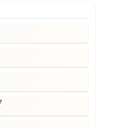
Etkinliklerden sonra temizlik yaparken 
lar ve geleneksel servis altlıklarına 
urlar.

ğu geri dönüştürülmüş malzemelerden 
r seçenek haline getirir.
?