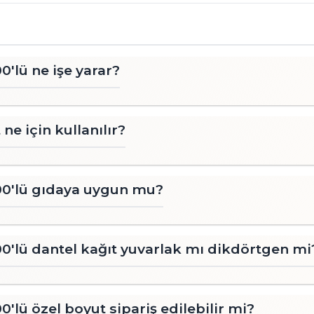
ve tek kullanımlık bir seçenektir. 
zamandan ve emekten tasarruf sağlar
uygun maliyetli bir alternatif oluştur
0'lü ne işe yarar?
Çevre Dostu: Kağıt altlıkların ço
yapılır, bu da onları çevre dostu bi
 ne için kullanılır?
00'lü gıdaya uygun mu?
00'lü dantel kağıt yuvarlak mı dikdörtgen mi
'lü özel boyut sipariş edilebilir mi?