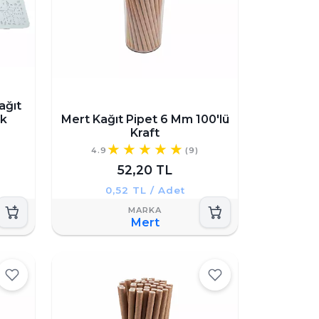
ağıt
ik
Mert Kağıt Pipet 6 Mm 100'lü
Kraft
4.9
(9)
52,20 TL
0,52 TL / Adet
Mert