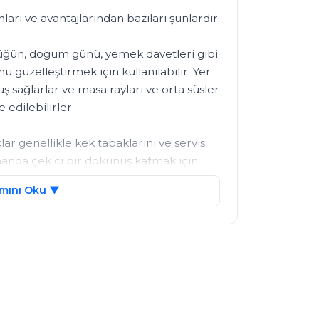
nları ve avantajlarından bazıları şunlardır:

 düğün, doğum günü, yemek davetleri gibi 
güzelleştirmek için kullanılabilir. Yer 
ş sağlarlar ve masa rayları ve orta süsler 
edilebilirler.

lar genellikle kek tabaklarını ve servis 
manda çekici bir dokunuş katmak için 
i ve tatlıları tutmak için de 
mını Oku ▼
art yapımı gibi çeşitli zanaat projelerinde 
anılabilirler veya ek dekorasyon için 
ltlıklar, masa süslemeleri için kullanışlı 