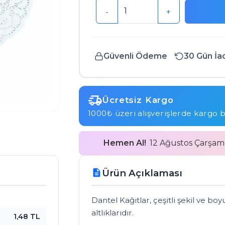
-
+
Güvenli Ödeme
30 Gün İa
Ücretsiz Kargo
1000₺ üzeri alışverişlerde kargo 
Hemen Al!
12 Ağustos Çarşa
Ürün Açıklaması
description
Dantel Kağıtlar, çeşitli şekil ve boy
altlıklarıdır.

1,48 TL