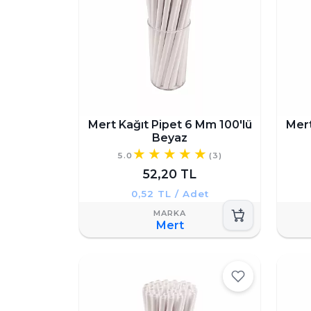
Mert Kağıt Pipet 6 Mm 100'lü
Mert
Beyaz
5.0
(3)
52,20 TL
0,52 TL / Adet
Mert