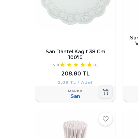
San
V
San Dantel Kağıt 38 Cm
100'lü
5.0
(1)
208,80 TL
2,09 TL / Adet
San