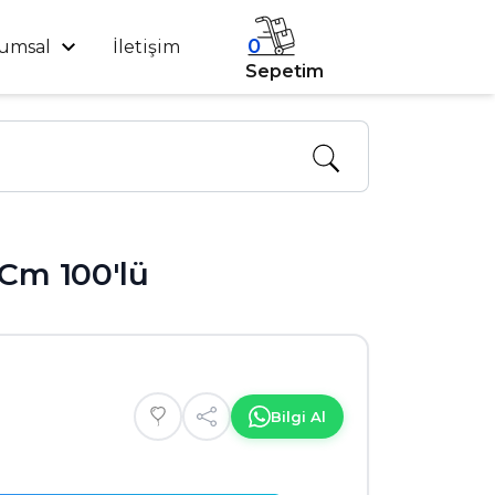
0
umsal
İletişim
Sepetim
 Cm 100'lü
Bilgi Al