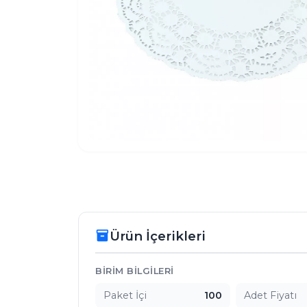
Ürün İçerikleri
inventory_2
Ürün İçerikleri
BIRIM BILGILERI
Paket İçi
100
Adet Fiyatı