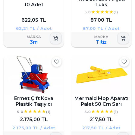
10 Adet
Lüks
5.0
(1)
622,05 TL
87,00 TL
62,21 TL / Adet
87,00 TL / Adet
3m
Titiz
Ermet Çift Kova
Mermaid Mop Aparatı
Plastik Taşıyıcı
Palet 50 Cm Sarı
5.0
(1)
5.0
(1)
2.175,00 TL
217,50 TL
2.175,00 TL / Adet
217,50 TL / Adet