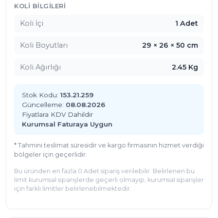
KOLI BILGILERI
Koli İçi
1 Adet
Koli Boyutları
29 × 26 × 50 cm
Koli Ağırlığı
2.45 Kg
Stok Kodu:
153.21.259
Güncelleme:
08.08.2026
Fiyatlara KDV Dahildir
Kurumsal Faturaya Uygun
* Tahmini teslimat süresidir ve kargo firmasının hizmet verdiği
bölgeler için geçerlidir.
Bu üründen en fazla 0 Adet sipariş verilebilir. Belirlenen bu
limit kurumsal siparişlerde geçerli olmayıp, kurumsal siparişler
için farklı limitler belirlenebilmektedir.