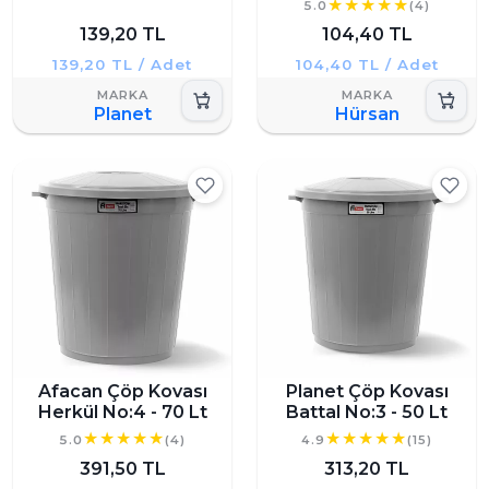
5.0
(4)
139,20 TL
104,40 TL
139,20 TL / Adet
104,40 TL / Adet
Planet
Hürsan
Afacan Çöp Kovası
Planet Çöp Kovası
Herkül No:4 - 70 Lt
Battal No:3 - 50 Lt
5.0
(4)
4.9
(15)
391,50 TL
313,20 TL