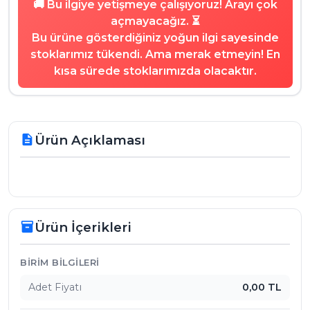
🚚 Bu ilgiye yetişmeye çalışıyoruz! Arayı çok
açmayacağız. ⏳
Bu ürüne gösterdiğiniz yoğun ilgi sayesinde
stoklarımız tükendi. Ama merak etmeyin! En
kısa sürede stoklarımızda olacaktır.
Ürün Açıklaması
description
Ürün İçerikleri
inventory_2
Ürün İçerikleri
BIRIM BILGILERI
Adet Fiyatı
0,00 TL