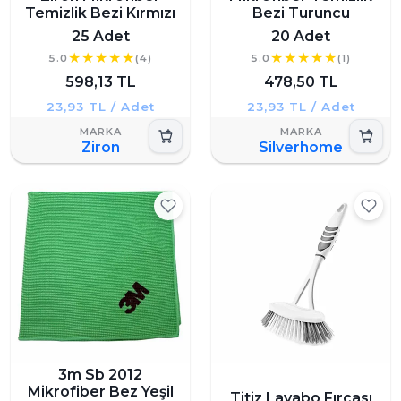
Temizlik Bezi Kırmızı
Bezi Turuncu
25 Adet
20 Adet
5.0
(4)
5.0
(1)
598,13 TL
478,50 TL
23,93 TL / Adet
23,93 TL / Adet
Ziron
Silverhome
3m Sb 2012
Mikrofiber Bez Yeşil
Titiz Lavabo Fırçası