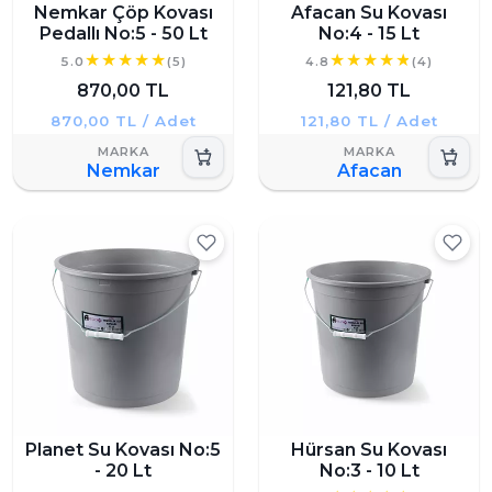
Nemkar Çöp Kovası
Afacan Su Kovası
Pedallı No:5 - 50 Lt
No:4 - 15 Lt
5.0
(5)
4.8
(4)
870,00 TL
121,80 TL
870,00 TL / Adet
121,80 TL / Adet
Nemkar
Afacan
Planet Su Kovası No:5
Hürsan Su Kovası
- 20 Lt
No:3 - 10 Lt