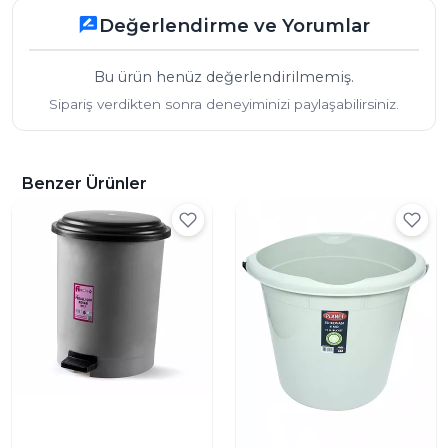
Değerlendirme ve Yorumlar
rate_review
Bu ürün henüz değerlendirilmemiş.
Sipariş verdikten sonra deneyiminizi paylaşabilirsiniz.
Benzer Ürünler