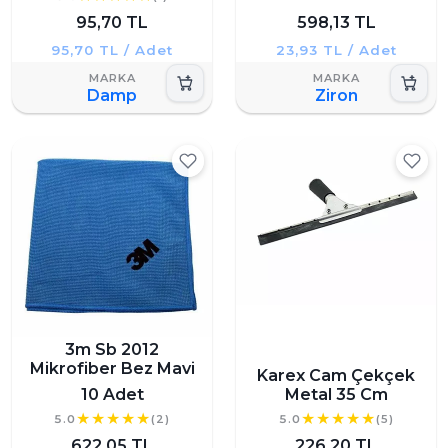
95,70 TL
598,13 TL
95,70 TL / Adet
23,93 TL / Adet
Damp
Ziron
3m Sb 2012
Mikrofiber Bez Mavi
Karex Cam Çekçek
10 Adet
Metal 35 Cm
5.0
(2)
5.0
(5)
622,05 TL
226,20 TL