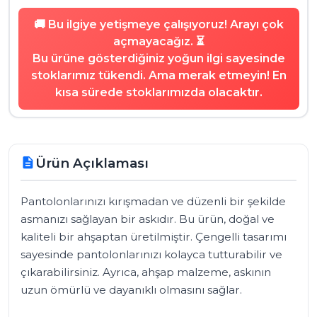
🚚 Bu ilgiye yetişmeye çalışıyoruz! Arayı çok
açmayacağız. ⏳
Bu ürüne gösterdiğiniz yoğun ilgi sayesinde
stoklarımız tükendi. Ama merak etmeyin! En
kısa sürede stoklarımızda olacaktır.
Ürün Açıklaması
description
Pantolonlarınızı kırışmadan ve düzenli bir şekilde 
asmanızı sağlayan bir askıdır. Bu ürün, doğal ve 
kaliteli bir ahşaptan üretilmiştir. Çengelli tasarımı 
sayesinde pantolonlarınızı kolayca tutturabilir ve 
çıkarabilirsiniz. Ayrıca, ahşap malzeme, askının 
uzun ömürlü ve dayanıklı olmasını sağlar.
