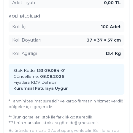
Adet Fiyatı
0,00 TL
KOLI BILGILERI
Koli İçi
100 Adet
Koli Boyutları
37 × 37 × 57 cm
Koli Ağırlığı
13.4 Kg
Stok Kodu:
153.09.084-01
Güncelleme:
08.08.2026
Fiyatlara KDV Dahildir
Kurumsal Faturaya Uygun
* Tahmini teslimat süresidir ve kargo firmasının hizmet verdiği
bölgeler için geçerlidir.
** Ürün görselleri, stok ile farklılık gösterebilir.
*** Ürün markaları, stoklara göre değişmektedir.
Bu üründen en fazla 0 Adet sipariş verilebilir. Belirlenen bu