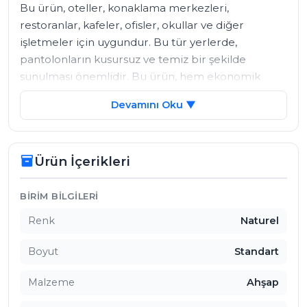
Bu ürün, oteller, konaklama merkezleri, 
restoranlar, kafeler, ofisler, okullar ve diğer 
işletmeler için uygundur. Bu tür yerlerde, 
pantolonların kusursuz ve temiz bir şekilde 
sunulması önemlidir. Bu ürün, hem ekonomik 
hem de estetik bir çözüm sunar.

Devamını Oku ▼
Bu ürünün avantajları şunlardır:

Ürün İçerikleri
inventory_2
Doğal ve kaliteli bir ahşaptan üretilmiştir.

Çengelli tasarımı sayesinde pantolonlarınızı 
kolayca tutturabilir ve çıkarabilirsiniz.

Ürün İçerikleri
BIRIM BILGILERI
Ahşap malzeme, askının uzun ömürlü ve dayanıklı 
Renk
Naturel
olmasını sağlar.

Ekonomik ve estetik bir çözümdür.
Boyut
Standart
Malzeme
Ahşap