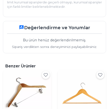
limit kurumsal siparişlerde geçerli olmayıp, kurumsal siparişler
için farklı limitler belirlenebilmektedir.
Değerlendirme ve Yorumlar
rate_review
Bu ürün henüz değerlendirilmemiş.
Sipariş verdikten sonra deneyiminizi paylaşabilirsiniz.
Benzer Ürünler