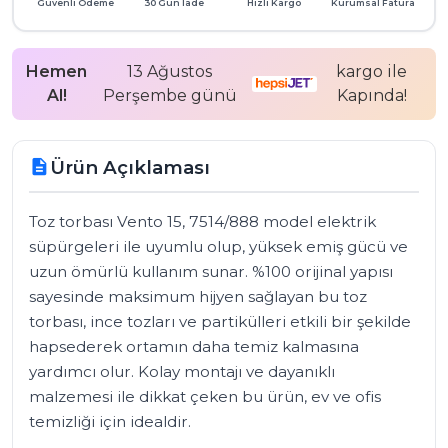
Güvenli Ödeme
30 Gün İade
Hızlı Kargo
Kurumsal Fatura
Hemen
13 Ağustos
kargo ile
Al!
Perşembe günü
Kapında!
Ürün Açıklaması
description
Toz torbası Vento 15, 7514/888 model elektrik 
süpürgeleri ile uyumlu olup, yüksek emiş gücü ve 
uzun ömürlü kullanım sunar. %100 orijinal yapısı 
sayesinde maksimum hijyen sağlayan bu toz 
torbası, ince tozları ve partikülleri etkili bir şekilde 
hapsederek ortamın daha temiz kalmasına 
yardımcı olur. Kolay montajı ve dayanıklı 
malzemesi ile dikkat çeken bu ürün, ev ve ofis 
temizliği için idealdir.
