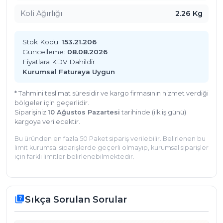
Hijyen

Kolay montaj

Koli Ağırlığı
2.26 Kg
Dayanıklı malzeme
Stok Kodu:
153.21.206
Güncelleme:
08.08.2026
Fiyatlara KDV Dahildir
Kurumsal Faturaya Uygun
* Tahmini teslimat süresidir ve kargo firmasının hizmet verdiği
bölgeler için geçerlidir.
Siparişiniz
10 Ağustos Pazartesi
tarihinde (ilk iş günü)
kargoya verilecektir.
Bu üründen en fazla 50 Paket sipariş verilebilir. Belirlenen bu
limit kurumsal siparişlerde geçerli olmayıp, kurumsal siparişler
için farklı limitler belirlenebilmektedir.
Sıkça Sorulan Sorular
quiz