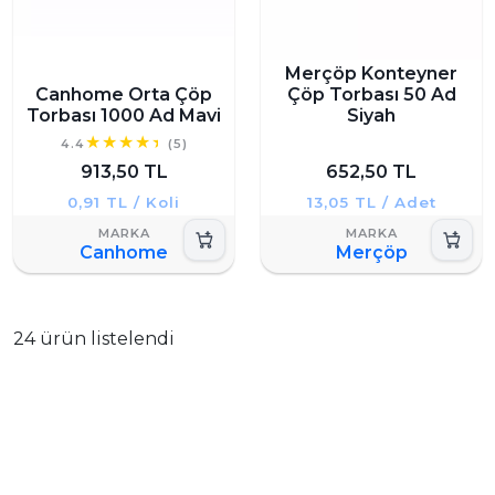
Merçöp Konteyner
Canhome Orta Çöp
Çöp Torbası 50 Ad
Torbası 1000 Ad Mavi
Siyah
4.4
(5)
913,50 TL
652,50 TL
0,91 TL / Koli
13,05 TL / Adet
Canhome
Merçöp
24 ürün listelendi