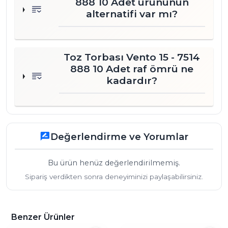
888 10 Adet ürününün
alternatifi var mı?
Toz Torbası Vento 15 - 7514
888 10 Adet raf ömrü ne
kadardır?
Değerlendirme ve Yorumlar
rate_review
Bu ürün henüz değerlendirilmemiş.
Sipariş verdikten sonra deneyiminizi paylaşabilirsiniz.
Benzer Ürünler