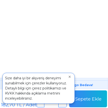
×
Size daha iyi bir alışveriş deneyimi
sunabilmek için çerezler kullanıyoruz.
1000 ₺ Üstünde Bu Üründe
Kargo Bedava!
Detaylı bilgi için
çerez politikamızı
ve
Paket
KVKK
hakkında açıklama metnini
1.827,00 TL
Sepete Ekle
inceleyebilirsiniz.
Paket Fiyatı
-
+
182,70 TL / Adet