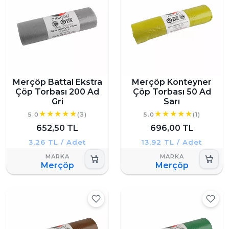
Merçöp Battal Ekstra
Merçöp Konteyner
Çöp Torbası 200 Ad
Çöp Torbası 50 Ad
Gri
Sarı
5.0
(3)
5.0
(1)
652,50 TL
696,00 TL
3,26 TL / Adet
13,92 TL / Adet
Merçöp
Merçöp