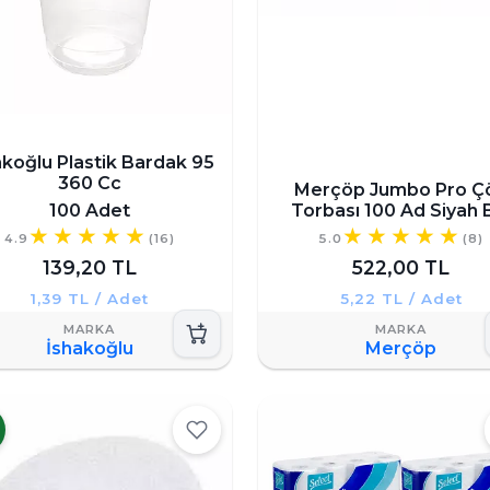
akoğlu Plastik Bardak 95
360 Cc
Merçöp Jumbo Pro Ç
100 Adet
Torbası 100 Ad Siyah 
4.9
(16)
5.0
(8)
139,20 TL
522,00 TL
1,39 TL / Adet
5,22 TL / Adet
İshakoğlu
Merçöp