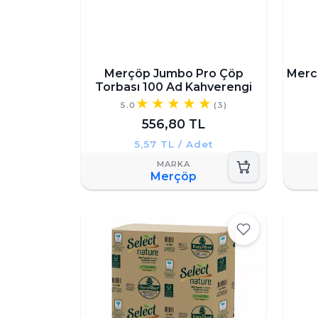
Merçöp Jumbo Pro Çöp
Merch
Torbası 100 Ad Kahverengi
5.0
(3)
556,80 TL
5,57 TL / Adet
Merçöp