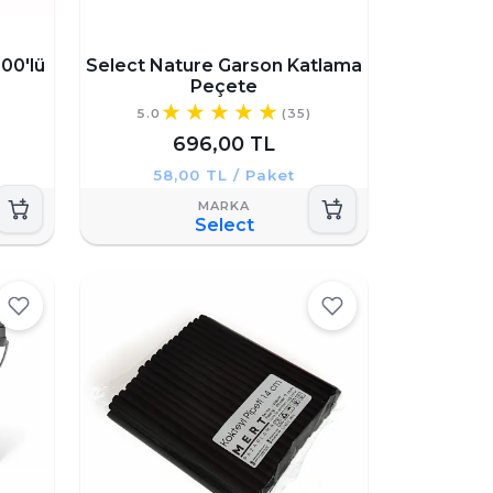
00'lü
Select Nature Garson Katlama
Peçete
5.0
(35)
696,00 TL
58,00 TL / Paket
Select