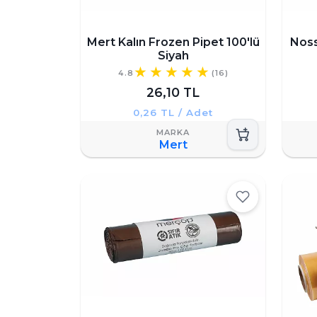
Mert Kalın Frozen Pipet 100'lü
Noss
Siyah
4.8
(16)
26,10 TL
0,26 TL / Adet
Mert