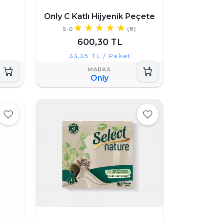
Only C Katlı Hijyenik Peçete
5.0
(8)
600,30 TL
33,35 TL / Paket
Only