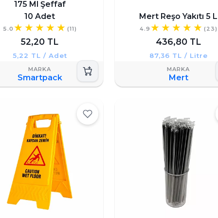
175 Ml Şeffaf
10 Adet
Mert Reşo Yakıtı 5 L
5.0
(11)
4.9
(23)
52,20 TL
436,80 TL
5,22 TL / Adet
87,36 TL / Litre
Smartpack
Mert