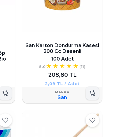
San Karton Dondurma Kasesi
200 Cc Desenli
öp
Bio
100 Adet
5.0
(11)
208,80 TL
2,09 TL / Adet
San