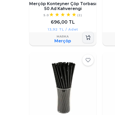
Merçöp Konteyner Çöp Torbası
50 Ad Kahverengi
5.0
(2)
696,00 TL
13,92 TL / Adet
Merçöp