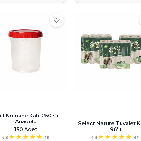
hit Numune Kabı 250 Cc
Anadolu
Select Nature Tuvalet K
150 Adet
96'lı
4.9
(11)
4.8
(61)