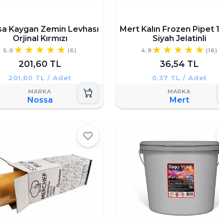
a Kaygan Zemin Levhası
Mert Kalın Frozen Pipet 1
Orjinal Kırmızı
Siyah Jelatinli
5.0
(6)
4.9
(16)
201,60 TL
36,54 TL
201,60 TL / Adet
0,37 TL / Adet
Nossa
Mert