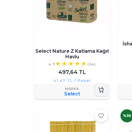
İsh
Select Nature Z Katlama Kağıt
Havlu
4.7
(34)
497,64 TL
41,47 TL / Paket
Select
%10