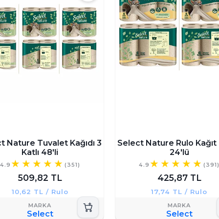
t Nature Tuvalet Kağıdı 3
Select Nature Rulo Kağıt
Katlı 48'li
24'lü
4.9
(351)
4.9
(391
509,82 TL
425,87 TL
10,62 TL / Rulo
17,74 TL / Rulo
Select
Select