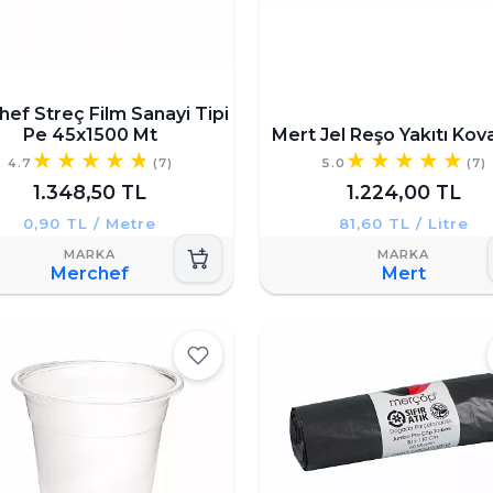
ef Streç Film Sanayi Tipi
Pe 45x1500 Mt
Mert Jel Reşo Yakıtı Kova
4.7
(7)
5.0
(7)
1.348,50 TL
1.224,00 TL
0,90 TL / Metre
81,60 TL / Litre
Merchef
Mert