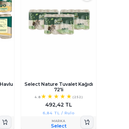
 Havlu
Select Nature Tuvalet Kağıdı
72'li
)
4.8
(252)
492,42 TL
6,84 TL / Rulo
Select