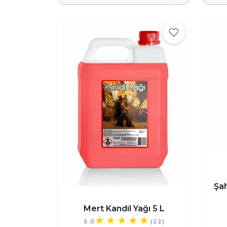
Şa
Mert Kandil Yağı 5 L
5.0
(22)