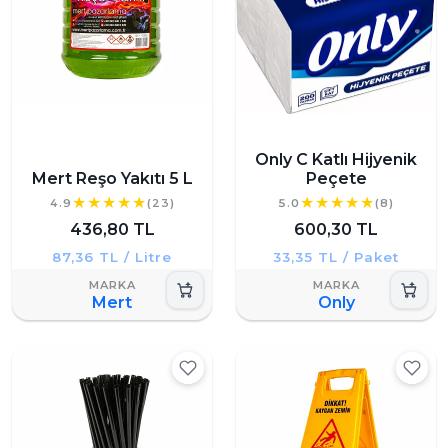
Only C Katlı Hijyenik
Mert Reşo Yakıtı 5 L
Peçete
4.9
(23)
5.0
(8)
436,80 TL
600,30 TL
87,36 TL / Litre
33,35 TL / Paket
Mert
Only