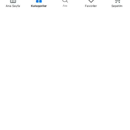
Ara
Ana Sayfa
Kategoriler
Favoriler
Sepetim
İletişim
+90 242 340 1 340
info@mertpazarlama.com.tr
Yenigöl Mah. Menekşe Sok. No:17 Muratpaşa /
Antalya
WhatsApp ile görüşme başlat