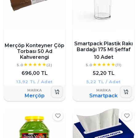
Smartpack Plastik Rakı
Merçöp Konteyner Çöp
Bardağı 175 Ml Şeffaf
Torbası 50 Ad
Kahverengi
10 Adet
5.0
(2)
5.0
(11)
696,00 TL
52,20 TL
13,92 TL / Adet
5,22 TL / Adet
Merçöp
Smartpack