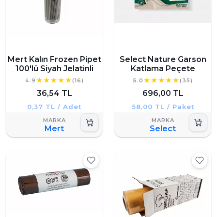
Mert Kalın Frozen Pipet
Select Nature Garson
100'lü Siyah Jelatinli
Katlama Peçete
4.9
(16)
5.0
(35)
36,54 TL
696,00 TL
0,37 TL / Adet
58,00 TL / Paket
Mert
Select