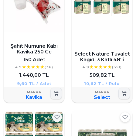
Şahit Numune Kabı
Kavika 250 Cc
Select Nature Tuvalet
150 Adet
Kağıdı 3 Katlı 48'li
4.9
(36)
4.9
(351)
1.440,00 TL
509,82 TL
9,60 TL / Adet
10,62 TL / Rulo
Kavika
Select