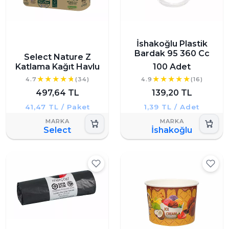
İshakoğlu Plastik
Bardak 95 360 Cc
Select Nature Z
Katlama Kağıt Havlu
100 Adet
4.7
(34)
4.9
(16)
497,64 TL
139,20 TL
41,47 TL / Paket
1,39 TL / Adet
Select
İshakoğlu