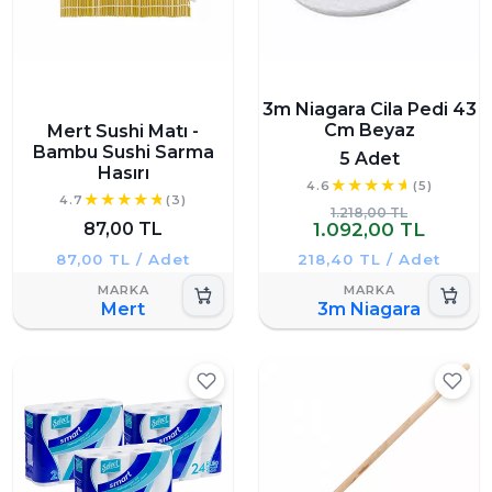
3m Niagara Cila Pedi 43
Cm Beyaz
Mert Sushi Matı -
Bambu Sushi Sarma
5 Adet
Hasırı
4.6
(5)
4.7
(3)
1.218,00 TL
87,00 TL
1.092,00 TL
87,00 TL / Adet
218,40 TL / Adet
Mert
3m Niagara