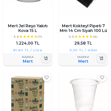
Mert Jel Reşo Yakıtı
Mert Kokteyl Pipeti 7
Kova 15 L
Mm 14 Cm Siyah 100 Lü
5.0
(7)
5.0
(6)
1.224,00 TL
29,58 TL
81,60 TL / Litre
0,30 TL / Adet
Mert
Mert