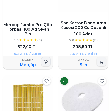
San Karton Dondurma
Merçöp Jumbo Pro Çöp
Kasesi 200 Cc Desenli
Torbası 100 Ad Siyah
Bio
100 Adet
5.0
(8)
5.0
(11)
522,00 TL
208,80 TL
5,22 TL / Adet
2,09 TL / Adet
Merçöp
San
%10