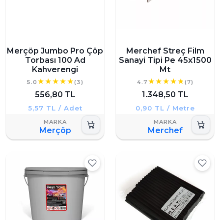
Merçöp Jumbo Pro Çöp
Merchef Streç Film
Torbası 100 Ad
Sanayi Tipi Pe 45x1500
Kahverengi
Mt
5.0
(3)
4.7
(7)
556,80 TL
1.348,50 TL
5,57 TL / Adet
0,90 TL / Metre
Merçöp
Merchef