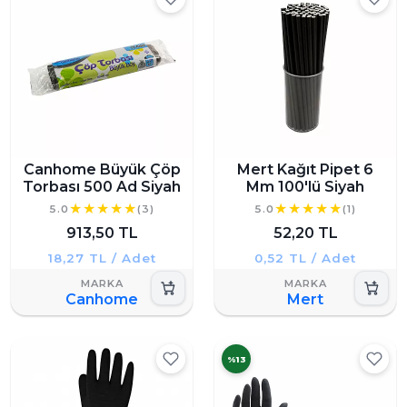
Canhome Büyük Çöp
Mert Kağıt Pipet 6
Torbası 500 Ad Siyah
Mm 100'lü Siyah
5.0
(3)
5.0
(1)
913,50 TL
52,20 TL
18,27 TL / Adet
0,52 TL / Adet
Canhome
Mert
%13