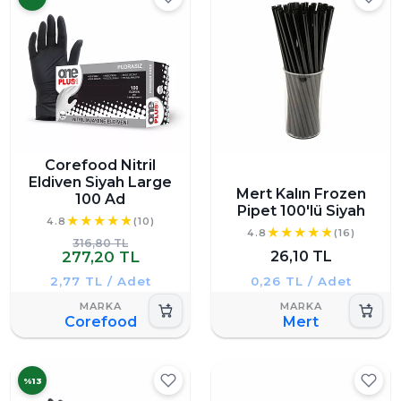
Corefood Nitril
Eldiven Siyah Large
Mert Kalın Frozen
100 Ad
Pipet 100'lü Siyah
4.8
(10)
4.8
(16)
316,80 TL
277,20 TL
26,10 TL
2,77 TL / Adet
0,26 TL / Adet
Corefood
Mert
%13