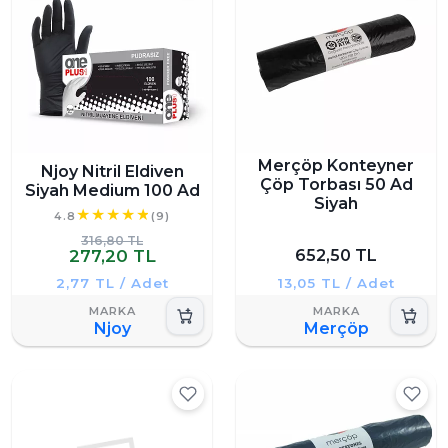
Merçöp Konteyner
Njoy Nitril Eldiven
Çöp Torbası 50 Ad
Siyah Medium 100 Ad
Siyah
4.8
(9)
316,80 TL
277,20 TL
652,50 TL
2,77 TL / Adet
13,05 TL / Adet
Njoy
Merçöp