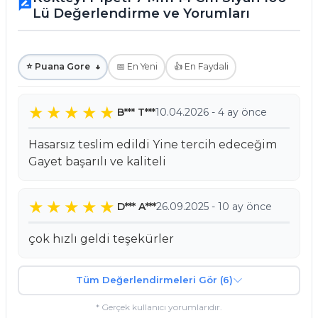
rate_review
Lü Değerlendirme ve Yorumları
⭐ Puana Gore
↓
📅 En Yeni
👍 En Faydali
B*** T***
10.04.2026 - 4 ay önce
Hasarsız teslim edildi Yine tercih edeceğim
Gayet başarılı ve kaliteli
D*** A***
26.09.2025 - 10 ay önce
çok hızlı geldi teşekürler
Tüm Değerlendirmeleri Gör (6)
* Gerçek kullanıcı yorumlarıdır.