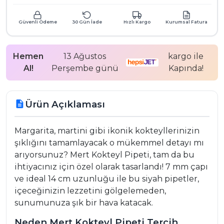
Güvenli Ödeme
30 Gün İade
Hızlı Kargo
Kurumsal Fatura
Hemen
13 Ağustos
kargo ile
Al!
Perşembe günü
Kapında!
Ürün Açıklaması
description
Margarita, martini gibi ikonik kokteyllerinizin
şıklığını tamamlayacak o mükemmel detayı mı
arıyorsunuz? Mert Kokteyl Pipeti, tam da bu
ihtiyacınız için özel olarak tasarlandı! 7 mm çapı
ve ideal 14 cm uzunluğu ile bu siyah pipetler,
içeceğinizin lezzetini gölgelemeden,
sunumunuza şık bir hava katacak.
Neden Mert Kokteyl Pipeti Tercih