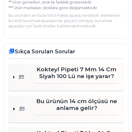
sunumlarınıza o aradığınız şık ve pratik
** Ürün görselleri, stok ile farklılık gösterebilir.
*** Ürün markaları, stoklara göre değişmektedir.
dokunuşu ekleyecektir. Kalitesi, ideal boyutu
Bu üründen en fazla 1000 Paket sipariş verilebilir. Belirlenen
ve göz alıcı siyah rengiyle kokteyl saatlerinizin
bu limit kurumsal siparişlerde geçerli olmayıp, kurumsal
vazgeçilmezi olmaya aday!
siparişler için farklı limitler belirlenebilmektedir.
Hemen sepetinize ekleyin ve kokteyl
deneyiminizi Mert Pazarlama kalitesiyle
taçlandırın!
Sıkça Sorulan Sorular
quiz
Kokteyl Pipeti 7 Mm 14 Cm
Siyah 100 Lü ne işe yarar?
Bu ürünün 14 cm ölçüsü ne
anlama gelir?