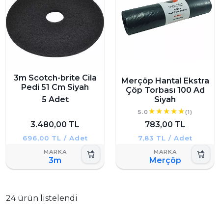
3m Scotch-brite Cila
Merçöp Hantal Ekstra
Pedi 51 Cm Siyah
Çöp Torbası 100 Ad
5 Adet
Siyah
5.0
(1)
3.480,00 TL
783,00 TL
696,00 TL / Adet
7,83 TL / Adet
3m
Merçöp
24 ürün listelendi