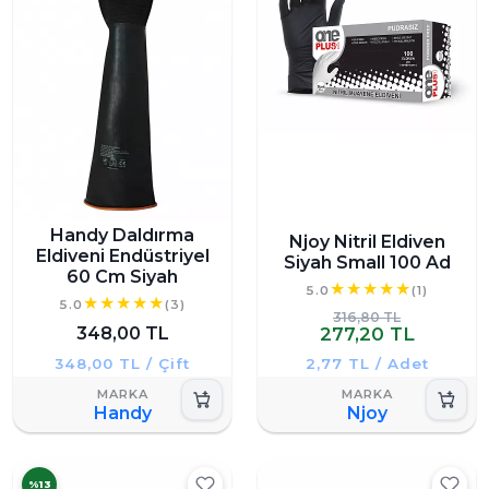
Handy Daldırma
Njoy Nitril Eldiven
Eldiveni Endüstriyel
Siyah Small 100 Ad
60 Cm Siyah
5.0
(1)
5.0
(3)
316,80 TL
348,00 TL
277,20 TL
348,00 TL / Çift
2,77 TL / Adet
Handy
Njoy
%13