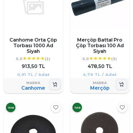
Canhome Orta Çöp
Merçöp Battal Pro
Torbası 1000 Ad
Çöp Torbası 100 Ad
Siyah
Siyah
5.0
(2)
5.0
(3)
913,50 TL
478,50 TL
0,91 TL / Adet
4,79 TL / Adet
Canhome
Merçöp
%10
%10