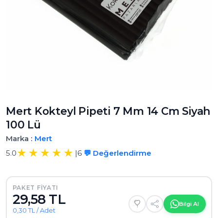
Mert Kokteyl Pipeti 7 Mm 14 Cm Siyah
100 Lü
Marka :
Mert
5.0
|
6
💬 Değerlendirme
PAKET FIYATI
29,58 TL
Bilgi Al
0,30 TL / Adet