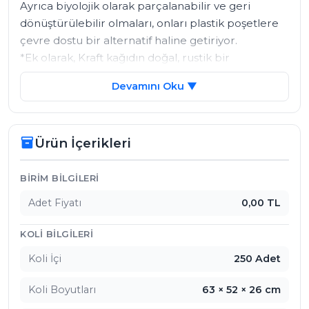
Ayrıca biyolojik olarak parçalanabilir ve geri 
dönüştürülebilir olmaları, onları plastik poşetlere 
çevre dostu bir alternatif haline getiriyor. 

*Ek olarak, Kraft kağıdın doğal, rustik bir 
görünümü vardır ve bu da onu doğal veya organik 
Devamını Oku ▼
hissi veren ürünlerin ambalajlanması için 
mükemmel kılar.
Ürün İçerikleri
inventory_2
Ürün İçerikleri
BIRIM BILGILERI
Adet Fiyatı
0,00 TL
KOLI BILGILERI
Koli İçi
250 Adet
Koli Boyutları
63 × 52 × 26 cm