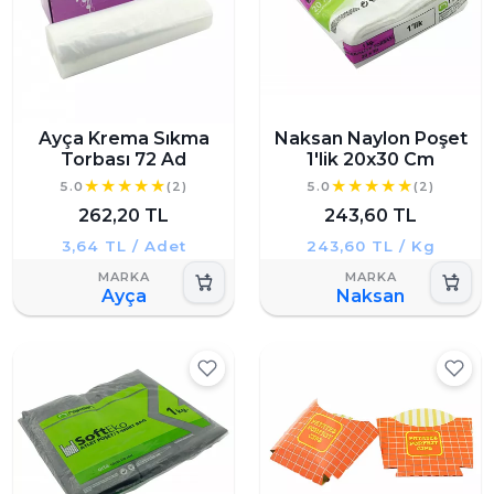
Ayça Krema Sıkma
Naksan Naylon Poşet
Torbası 72 Ad
1'lik 20x30 Cm
5.0
(2)
5.0
(2)
262,20 TL
243,60 TL
3,64 TL / Adet
243,60 TL / Kg
Ayça
Naksan