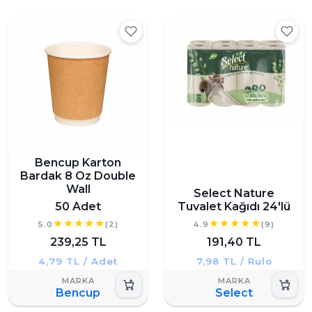
Bencup Karton
Bardak 8 Oz Double
Wall
Select Nature
50 Adet
Tuvalet Kağıdı 24'lü
5.0
(2)
4.9
(9)
239,25 TL
191,40 TL
4,79 TL / Adet
7,98 TL / Rulo
Bencup
Select