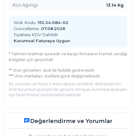
Koli Ağırlığı
13.14 Kg
Stok Kodu:
153.34.084-02
Güncelleme:
07.08.2026
Fiyatlara KDV Dahildir
Kurumsal Faturaya Uygun
* Tahmini teslimat süresidir ve kargo firmasının hizmet verdiği
bölgeler için geçerlidir.
** Ürün görselleri, stok ile farklılık gösterebilir.
*** Ürün markaları, stoklara göre değişmektedir.
Bu üründen en fazla 0 Adet sipariş verilebilir. Belirlenen bu
limit kurumsal siparişlerde geçerli olmayıp, kurumsal siparişler
için farklı limitler belirlenebilmektedir.
Değerlendirme ve Yorumlar
rate_review