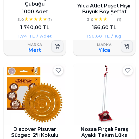
Çubuğu
Yılca Atlet Poşet Hışır
1000 Adet
Büyük Boy Şeffaf
5.0
(1)
3.0
(1)
1.740,00 TL
156,60 TL
1,74 TL / Adet
156,60 TL / Kg
Mert
Yılca
Discover Pisuvar
Nossa Fırçalı Faraş
Süzgeci 2'li Kokulu
Ayaklı Takım Lüks