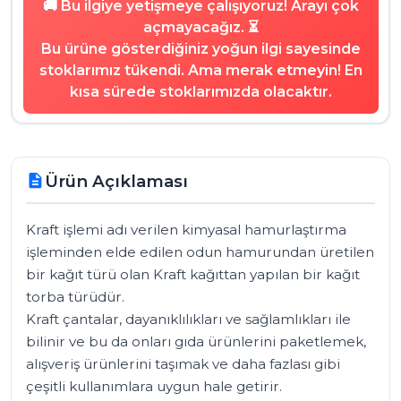
🚚 Bu ilgiye yetişmeye çalışıyoruz! Arayı çok
açmayacağız. ⏳
Bu ürüne gösterdiğiniz yoğun ilgi sayesinde
stoklarımız tükendi. Ama merak etmeyin! En
kısa sürede stoklarımızda olacaktır.
Ürün Açıklaması
description
Kraft işlemi adı verilen kimyasal hamurlaştırma 
işleminden elde edilen odun hamurundan üretilen 
bir kağıt türü olan Kraft kağıttan yapılan bir kağıt 
torba türüdür. 

Kraft çantalar, dayanıklılıkları ve sağlamlıkları ile 
bilinir ve bu da onları gıda ürünlerini paketlemek, 
alışveriş ürünlerini taşımak ve daha fazlası gibi 
çeşitli kullanımlara uygun hale getirir. 
