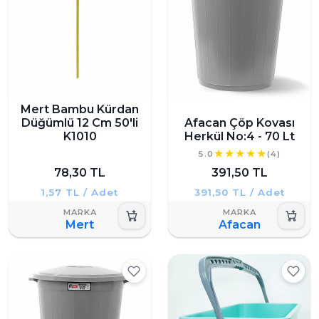
Mert Bambu Kürdan
Düğümlü 12 Cm 50'li
Afacan Çöp Kovası
K1010
Herkül No:4 - 70 Lt
5.0
(4)
78,30 TL
391,50 TL
1,57 TL / Adet
391,50 TL / Adet
Mert
Afacan