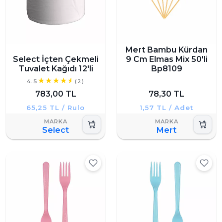
Mert Bambu Kürdan
Select İçten Çekmeli
9 Cm Elmas Mix 50'li
Tuvalet Kağıdı 12'li
Bp8109
4.5
(2)
783,00 TL
78,30 TL
65,25 TL / Rulo
1,57 TL / Adet
Select
Mert