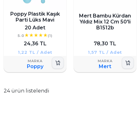
Poppy Plastik Kaşık
Mert Bambu Kürdan
Parti Lüks Mavi
Yıldız Mix 12 Cm 50'li
20 Adet
B1512b
5.0
(1)
24,36 TL
78,30 TL
1,22 TL / Adet
1,57 TL / Adet
Poppy
Mert
24 ürün listelendi