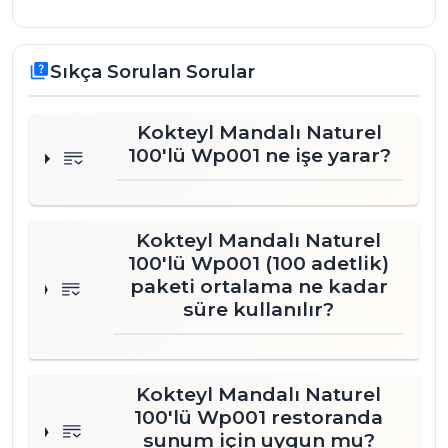
tecrübesiyle Türkiye genelindeki işletmelere
kaliteli ve güvenilir çözümler sunmaktadır.
Profesyonel mutfaklardan evsel kullanıma
Sıkça Sorulan Sorular
quiz
kadar geniş bir yelpazede hizmet veren
firmamız, müşteri memnuniyeti odaklı
Kokteyl Mandalı Naturel
çalışmaktadır. Toptan fiyat avantajı ve hızlı
100'lü Wp001 ne işe yarar?
teslimat seçenekleriyle ihtiyacınız olan sunum
ekipmanlarına kolayca ulaşabilirsiniz. Ürünü
hemen inceleyerek siparişinizi
oluşturabilirsiniz.
Kokteyl Mandalı Naturel
100'lü Wp001 (100 adetlik)
paketi ortalama ne kadar
süre kullanılır?
Kokteyl Mandalı Naturel
100'lü Wp001 restoranda
sunum için uygun mu?