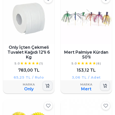
Only İçten Çekmeli
Tuvalet Kağıdı 12'li 6
Mert Palmiye Kürdan
Kg
50'li
5.0
(1)
5.0
(6)
783,00 TL
153,12 TL
65,25 TL / Rulo
3,06 TL / Adet
Only
Mert