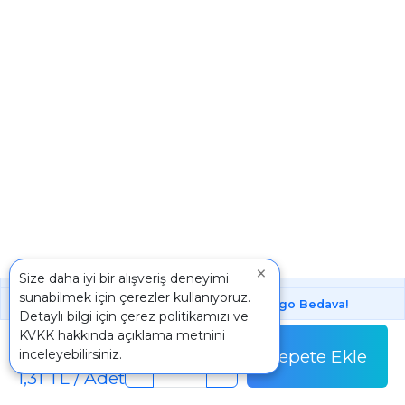
×
Size daha iyi bir alışveriş deneyimi
sunabilmek için çerezler kullanıyoruz.
1000 ₺ Üstünde Bu Üründe
Kargo Bedava!
Detaylı bilgi için
çerez politikamızı
ve
Paket
KVKK
hakkında açıklama metnini
130,50 TL
Sepete Ekle
inceleyebilirsiniz.
Paket Fiyatı
-
+
1,31 TL / Adet