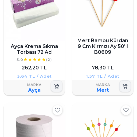
Mert Bambu Kürdan
Ayça Krema Sıkma
9 Cm Kırmızı Ay 50'li
Torbası 72 Ad
B0609
5.0
(2)
262,20 TL
78,30 TL
3,64 TL / Adet
1,57 TL / Adet
Ayça
Mert