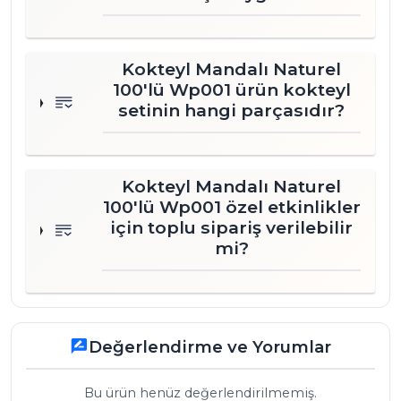
Kokteyl Mandalı Naturel
100'lü Wp001 ürün kokteyl
setinin hangi parçasıdır?
Kokteyl Mandalı Naturel
100'lü Wp001 özel etkinlikler
için toplu sipariş verilebilir
mi?
Değerlendirme ve Yorumlar
rate_review
Bu ürün henüz değerlendirilmemiş.