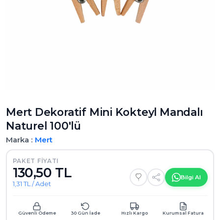
Mert Dekoratif Mini Kokteyl Mandalı
Naturel 100'lü
Marka :
Mert
PAKET FIYATI
130,50 TL
Bilgi Al
1,31 TL / Adet
Güvenli Ödeme
30 Gün İade
Hızlı Kargo
Kurumsal Fatura