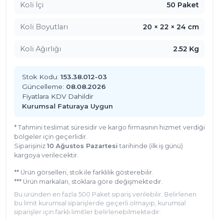
Tercihler
Koli İçi
50 Paket
Bu işlevsel sunum ürünü, otel, restoran, kafe ve
bar gibi profesyonel işletmelerin kokteyl
Koli Boyutları
20 × 22 × 24 cm
organizasyonlarında sıklıkla tercih
Koli Ağırlığı
2.52 Kg
edilmektedir. Catering firmaları, düğün, nişan
ve özel davetlerde mezeleri ve süslemeleri
kadeh kenarlarına tutturmak için bu üründen
Stok Kodu:
153.38.012-03
faydalanır. Evinizde düzenleyeceğiniz doğum
Güncelleme:
08.08.2026
günü veya yılbaşı partilerinde de
Fiyatlara KDV Dahildir
Kurumsal Faturaya Uygun
misafirlerinize şık sunumlar hazırlayabilirsiniz.
Teknik Özellikler
* Tahmini teslimat süresidir ve kargo firmasının hizmet verdiği
bölgeler için geçerlidir.
Malzeme
Doğal Ahşap
Siparişiniz
10 Ağustos Pazartesi
tarihinde (ilk iş günü)
Renk
Naturel (Ahşap Rengi)
kargoya verilecektir.
Ürün Tipi
Mini Sunum Mandalı
** Ürün görselleri, stok ile farklılık gösterebilir.
Gıda Uygunluğu
Evet (Kimyasal içermez)
*** Ürün markaları, stoklara göre değişmektedir.
Mert Pazarlama Sektör Tecrübesi ve
Bu üründen en fazla 500 Paket sipariş verilebilir. Belirlenen
Güvencesi
bu limit kurumsal siparişlerde geçerli olmayıp, kurumsal
siparişler için farklı limitler belirlenebilmektedir.
Antalya merkezli Mert Pazarlama, 30 yılı aşkın