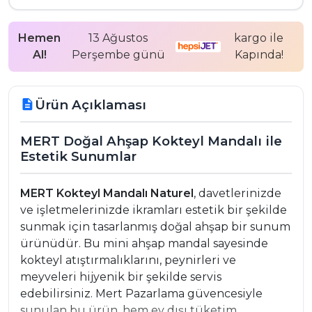
Hemen
13 Ağustos
kargo ile
Al!
Perşembe günü
Kapında!
Ürün Açıklaması
description
MERT Doğal Ahşap Kokteyl Mandalı ile
Estetik Sunumlar
MERT Kokteyl Mandalı Naturel
, davetlerinizde
ve işletmelerinizde ikramları estetik bir şekilde
sunmak için tasarlanmış doğal ahşap bir sunum
ürünüdür. Bu mini ahşap mandal sayesinde
kokteyl atıştırmalıklarını, peynirleri ve
meyveleri hijyenik bir şekilde servis
edebilirsiniz. Mert Pazarlama güvencesiyle
sunulan bu ürün, hem ev dışı tüketim