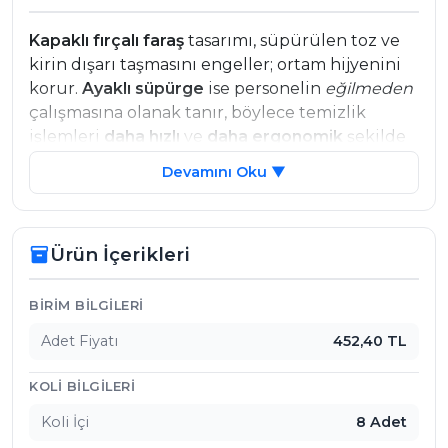
Kapaklı fırçalı faraş
tasarımı, süpürülen toz ve
kirin dışarı taşmasını engeller; ortam hijyenini
korur.
Ayaklı süpürge
ise personelin
eğilmeden
çalışmasına olanak tanır, böylece temizlik
işlemleri
daha hızlı
ve
daha ergonomik
şekilde
tamamlanır. Gün içinde yüksek sirkülasyona
Devamını Oku ▼
sahip işletmelerde temizlik standartlarını
tutarlı biçimde yükseltir.
Öne Çıkan Avantajlar
Ürün İçerikleri
inventory_2
Kapaklı faraş:
Toz ve kirin dışarı çıkmasını
önleyerek
hijyen
sağlar.
Ürün İçerikleri
BIRIM BILGILERI
Ayaklı süpürge:
Ergonomik
kullanım;
Adet Fiyatı
452,40 TL
eğilmeden, hızlı temizlik.
Profesyonel kullanım:
Ofis, otel, kafe ve restoran
KOLI BILGILERI
operasyonlarına uygun.
Dayanıklı yapı:
Yoğun kullanıma uygun
uzun
Koli İçi
8 Adet
ömürlü
malzeme.