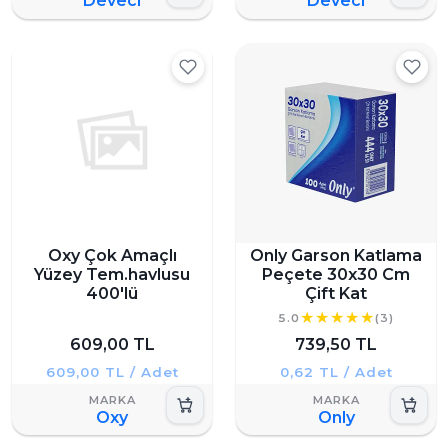
Deveci
Deveci
Oxy Çok Amaçlı
Only Garson Katlama
Yüzey Tem.havlusu
Peçete 30x30 Cm
400'lü
Çift Kat
5.0
(3)
609,00 TL
739,50 TL
609,00 TL / Adet
0,62 TL / Adet
Oxy
Only