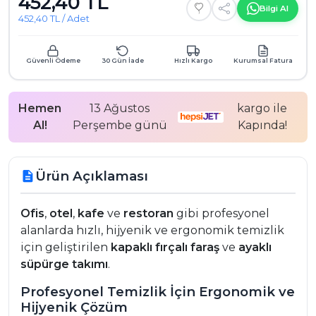
452,40 TL
Bilgi Al
452,40 TL / Adet
Güvenli Ödeme
30 Gün İade
Hızlı Kargo
Kurumsal Fatura
Hemen
13 Ağustos
kargo ile
Al!
Perşembe günü
Kapında!
Ürün Açıklaması
description
Ofis
,
otel
,
kafe
ve
restoran
gibi profesyonel
alanlarda hızlı, hijyenik ve ergonomik temizlik
için geliştirilen
kapaklı fırçalı faraş
ve
ayaklı
süpürge takımı
.
Profesyonel Temizlik İçin Ergonomik ve
Hijyenik Çözüm