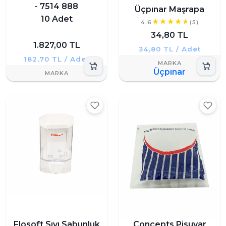
- 7514 888
Üçpınar Maşrapa
10 Adet
4.6
(5)
34,80 TL
1.827,00 TL
34,80 TL / Adet
182,70 TL / Adet
Üçpınar
Flosoft Sıvı Sabunluk
Concepts Pisuvar