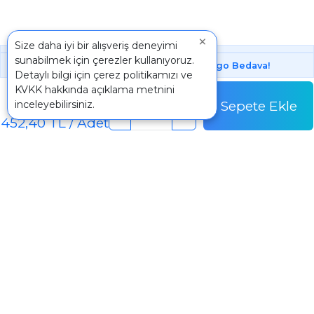
×
Size daha iyi bir alışveriş deneyimi
sunabilmek için çerezler kullanıyoruz.
1000 ₺ Üstünde Bu Üründe
Kargo Bedava!
Detaylı bilgi için
çerez politikamızı
ve
Adet
KVKK
hakkında açıklama metnini
452,40 TL
Sepete Ekle
inceleyebilirsiniz.
Adet Fiyatı
-
+
452,40 TL / Adet
İletişim
+90 242 340 5 198