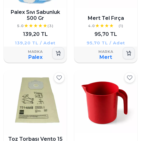
Palex Sıvı Sabunluk
500 Gr
Mert Tel Fırça
5.0
(3)
4.0
(1)
139,20 TL
95,70 TL
139,20 TL / Adet
95,70 TL / Adet
Palex
Mert
Toz Torbası Vento 15