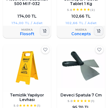
500 Ml F-032
Tablet 1 Kg
5.0
(2)
174,00 TL
102,66 TL
174,00 TL / Adet
102,66 TL / Adet
Flosoft
Concepts
Deveci Spatula 7 Cm
Temizlik Yapılıyor
Levhası
5.0
(1)
5.0
(1)
95,70 TL