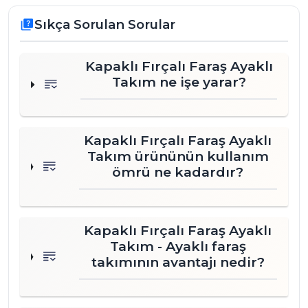
için idealdir.
Sıkça Sorulan Sorular
quiz
Neden Mert Pazarlama?
Mert Pazarlama,
profesyonel temizlik ürünleri
kategorisinde geniş ürün yelpazesi ve
toptan
Kapaklı Fırçalı Faraş Ayaklı
Takım ne işe yarar?
tedarik
kabiliyetiyle kurumsal müşterilere
değer sunar. Bu
ayaklı süpürge takımı
ve
kapaklı fırçalı faraş
, kalite ve fiyat dengesini
gözeten, operasyonel verimlilik sağlayan bir
Kapaklı Fırçalı Faraş Ayaklı
çözümdür.
Takım ürününün kullanım
ömrü ne kadardır?
Sık Sorulanlar
Kapaklı faraş neden tercih
Kapaklı Fırçalı Faraş Ayaklı
edilir?
Takım - Ayaklı faraş
takımının avantajı nedir?
Ayaklı süpürge seti
personel için ergonomik
midir?