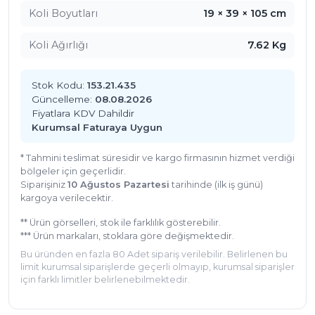
Toptan alım:
Toptan temizlik ürünleri
ihtiyaçları
Koli Boyutları
19 × 39 × 105 cm
için avantajlı çözüm.
Koli Ağırlığı
7.62 Kg
Kullanım Alanları
Ofis ve Kurumsal
Stok Kodu:
153.21.435
Çalışma katları, açık ofisler, toplantı salonları,
Güncelleme:
08.08.2026
ortak kullanım alanları.
Fiyatlara KDV Dahildir
Kurumsal Faturaya Uygun
Otel ve Konaklama
* Tahmini teslimat süresidir ve kargo firmasının hizmet verdiği
Oda, koridor, lobi ve housekeeping alanlarında
bölgeler için geçerlidir.
profesyonel temizlik
.
Siparişiniz
10 Ağustos Pazartesi
tarihinde (ilk iş günü)
kargoya verilecektir.
Kafe ve Restoran
** Ürün görselleri, stok ile farklılık gösterebilir.
Masa çevresi, servis istasyonları, bar ve mutfak
*** Ürün markaları, stoklara göre değişmektedir.
geçişlerinde
hızlı müdahale
.
Bu üründen en fazla 80 Adet sipariş verilebilir. Belirlenen bu
limit kurumsal siparişlerde geçerli olmayıp, kurumsal siparişler
AVM & Ortak Alanlar
için farklı limitler belirlenebilmektedir.
Yüksek trafiğe sahip bölgelerde
anlık temizlik