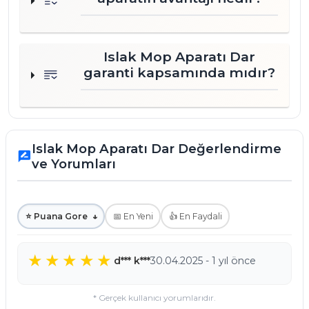
Islak Mop Aparatı Dar
garanti kapsamında mıdır?
Islak Mop Aparatı Dar Değerlendirme
rate_review
ve Yorumları
⭐ Puana Gore
↓
📅 En Yeni
👍 En Faydali
d*** k***
30.04.2025 - 1 yıl önce
* Gerçek kullanıcı yorumlarıdır.