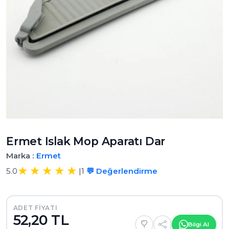
Ermet Islak Mop Aparatı Dar
Marka :
Ermet
5.0
|
1
💬 Değerlendirme
ADET FIYATI
52,20 TL
Bilgi Al