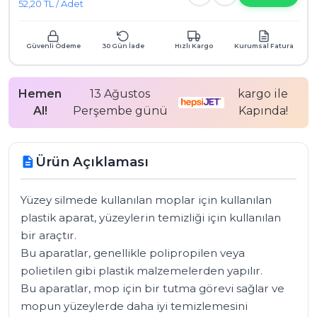
52,20 TL / Adet
Güvenli Ödeme
30 Gün İade
Hızlı Kargo
Kurumsal Fatura
Hemen
13 Ağustos
kargo ile
Al!
Perşembe günü
Kapında!
Ürün Açıklaması
description
Yüzey silmede kullanılan moplar için kullanılan 
plastik aparat, yüzeylerin temizliği için kullanılan 
bir araçtır. 

Bu aparatlar, genellikle polipropilen veya 
polietilen gibi plastik malzemelerden yapılır. 

Bu aparatlar, mop için bir tutma görevi sağlar ve 
mopun yüzeylerde daha iyi temizlemesini 