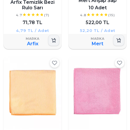
Mert Ahşap Sap
Arfix Temizlik Bezi
Rulo Sarı
10 Adet
4.7
(7)
4.8
(15)
71,78 TL
522,00 TL
4,79 TL / Adet
52,20 TL / Adet
Arfix
Mert