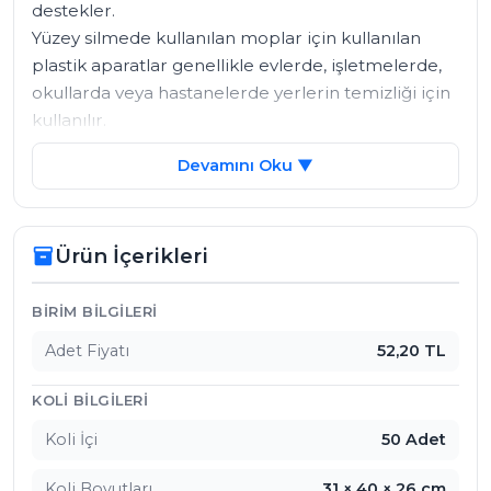
destekler. 

Yüzey silmede kullanılan moplar için kullanılan 
plastik aparatlar genellikle evlerde, işletmelerde, 
okullarda veya hastanelerde yerlerin temizliği için 
kullanılır. 

Bu aparatlar, ayrıca, mopun kullanım ömrünü 
Devamını Oku ▼
uzatır, mopun daha iyi temizlenmesini sağlar ve 
mopun yerinde tutmasını kolaylaştırır.
Ürün İçerikleri
inventory_2
Ürün İçerikleri
BIRIM BILGILERI
Adet Fiyatı
52,20 TL
KOLI BILGILERI
Koli İçi
50 Adet
Koli Boyutları
31 × 40 × 26 cm