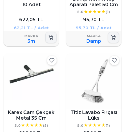
10 Adet
Aparatı Palet 50 Cm
5.0
(1)
622,05 TL
95,70 TL
62,21 TL / Adet
95,70 TL / Adet
3m
Damp
Karex Cam Çekçek
Titiz Lavabo Fırçası
Metal 35 Cm
Lüks
5.0
(5)
5.0
(1)