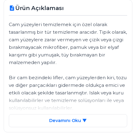
Ürün Açıklaması
description
Cam yüzeyleri temizlemek için özel olarak 
tasarlanmış bir tür temizleme aracıdır. Tipik olarak, 
cam yüzeylere zarar vermeyen ve çizik veya çizgi 
bırakmayacak mikrofiber, pamuk veya bir elyaf 
karışımı gibi yumuşak, tüy bırakmayan bir 
malzemeden yapılır.

Bir cam bezindeki lifler, cam yüzeylerden kiri, tozu 
ve diğer parçacıkları gidermede oldukça emici ve 
etkili olacak şekilde tasarlanmıştır. Islak veya kuru 
kullanılabilirler ve temizleme solüsyonları ile veya 
solüsyonsuz kullanılabilirler.

Devamını Oku ▼
Cam bezleri çok yönlüdür ve pencereler, aynalar, 
cam masa üstleri ve hatta araba camları gibi çeşitli 