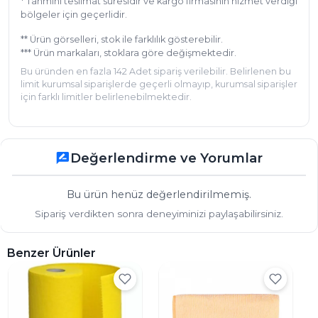
* Tahmini teslimat süresidir ve kargo firmasının hizmet verdiği
çizik veya iz bırakmayacak yumuşak, tüy 
bölgeler için geçerlidir.
bırakmayan bir malzemeden yapılır. Son derece 
** Ürün görselleri, stok ile farklılık gösterebilir.
emicidirler, çok yönlüdürler, makinede 
*** Ürün markaları, stoklara göre değişmektedir.
yıkanabilirler ve tekrar kullanılabilirler ve cam 
Bu üründen en fazla 142 Adet sipariş verilebilir. Belirlenen bu
yüzeylerdeki lekeleri ve parmak izlerini 
limit kurumsal siparişlerde geçerli olmayıp, kurumsal siparişler
temizleyerek onları parlak ve çizgisiz bırakmak 
için farklı limitler belirlenebilmektedir.
için harikadırlar.
Değerlendirme ve Yorumlar
rate_review
Bu ürün henüz değerlendirilmemiş.
Sipariş verdikten sonra deneyiminizi paylaşabilirsiniz.
Benzer Ürünler