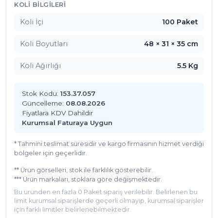
KOLI BILGILERI
malzemelerden üretilen bu kürdanlar, doğaya 
geri dönüşüm açısından büyük bir avantaj sağlar. 
Koli İçi
100 Paket
Çevre dostu ürün kategorisinde yer alan bambu 
kürdanlar, sürdürülebilir bir yaşam tarzını 
Koli Boyutları
48 × 31 × 35 cm
destekler.

Koli Ağırlığı
5.5 Kg
Partilerde, davetlerde ya da günlük kullanımda 
parti kürdanı olarak da kullanılabilecek bu ürün, 
Stok Kodu:
153.37.057
aynı zamanda süslü kürdan kategorisinde de 
Güncelleme:
08.08.2026
Fiyatlara KDV Dahildir
değerlendirilebilir. Şık sunumlar için ideal olan bu 
Kurumsal Faturaya Uygun
kürdanlar, özellikle kokteyllerde ve küçük 
atıştırmalıkların sunumunda öne çıkar. Servis 
* Tahmini teslimat süresidir ve kargo firmasının hizmet verdiği
kürdanı ve kokteyl kürdanı olarak kullanımda 
bölgeler için geçerlidir.
işlevselliği ile dikkat çeker.

** Ürün görselleri, stok ile farklılık gösterebilir.
*** Ürün markaları, stoklara göre değişmektedir.
Doğal, zarif ve çok yönlü olan bu bambu 
Bu üründen en fazla 0 Paket sipariş verilebilir. Belirlenen bu
kürdanlarla sunumlarınızda fark yaratın.
limit kurumsal siparişlerde geçerli olmayıp, kurumsal siparişler
için farklı limitler belirlenebilmektedir.