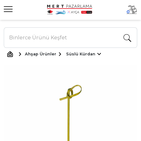
0
Ahşap Ürünler
Süslü Kürdan