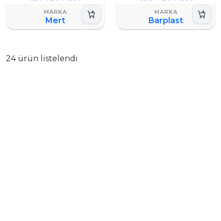
Mert
Barplast
24 ürün listelendi