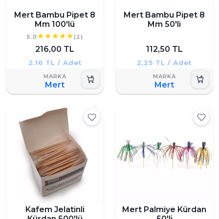
Mert Bambu Pipet 8
Mert Bambu Pipet 8
Mm 100'lü
Mm 50'li
5.0
(2)
216,00 TL
112,50 TL
2,16 TL / Adet
2,25 TL / Adet
Mert
Mert
Kafem Jelatinli
Mert Palmiye Kürdan
Kürdan 500'lü
50'li