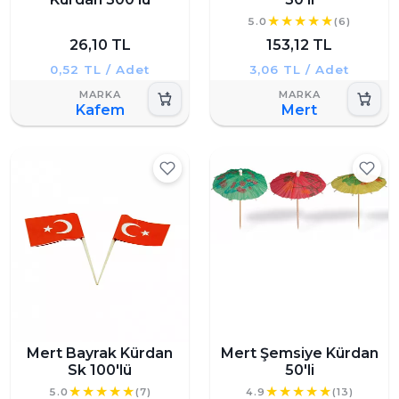
5.0
(6)
26,10 TL
153,12 TL
0,52 TL / Adet
3,06 TL / Adet
Kafem
Mert
Mert Bayrak Kürdan
Mert Şemsiye Kürdan
Sk 100'lü
50'li
5.0
(7)
4.9
(13)