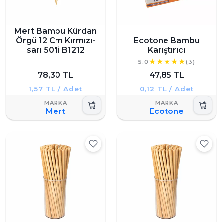
Mert Bambu Kürdan
Örgü 12 Cm Kırmızı-
Ecotone Bambu
sarı 50'li B1212
Karıştırıcı
5.0
(3)
78,30 TL
47,85 TL
1,57 TL / Adet
0,12 TL / Adet
Mert
Ecotone