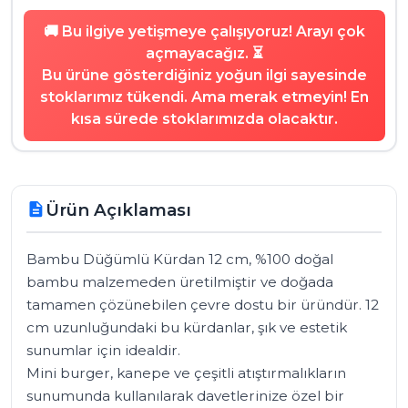
🚚 Bu ilgiye yetişmeye çalışıyoruz! Arayı çok
açmayacağız. ⏳
Bu ürüne gösterdiğiniz yoğun ilgi sayesinde
stoklarımız tükendi. Ama merak etmeyin! En
kısa sürede stoklarımızda olacaktır.
Ürün Açıklaması
description
Bambu Düğümlü Kürdan 12 cm, %100 doğal 
bambu malzemeden üretilmiştir ve doğada 
tamamen çözünebilen çevre dostu bir üründür. 12 
cm uzunluğundaki bu kürdanlar, şık ve estetik 
sunumlar için idealdir. 

Mini burger, kanepe ve çeşitli atıştırmalıkların 
sunumunda kullanılarak davetlerinize özel bir 