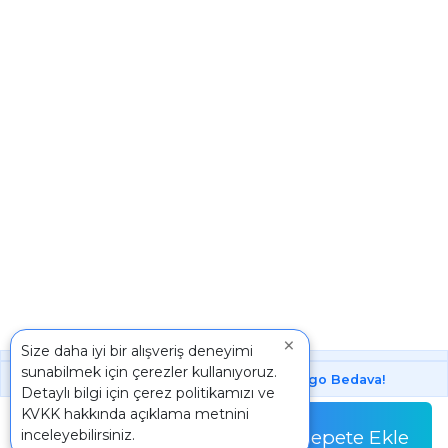
×
Size daha iyi bir alışveriş deneyimi
sunabilmek için çerezler kullanıyoruz.
1000 ₺ Üstünde Bu Üründe
Kargo Bedava!
Detaylı bilgi için
çerez politikamızı
ve
Paket
KVKK
hakkında açıklama metnini
78,30 TL
Sepete Ekle
inceleyebilirsiniz.
Paket Fiyatı