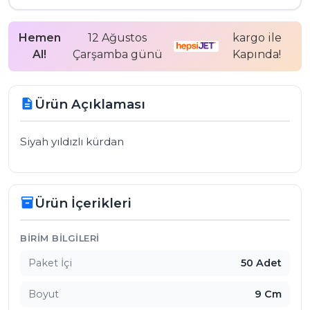
Hemen
12 Ağustos
kargo ile
Al!
Çarşamba günü
Kapında!
Ürün Açıklaması
description
Siyah yıldızlı kürdan
Ürün İçerikleri
inventory_2
Ürün İçerikleri
BIRIM BILGILERI
Paket İçi
50 Adet
Boyut
9 Cm