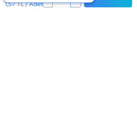
-
+
1,57 TL / Adet
İletişim
+90 242 340 1 340
info@mertpazarlama.com.tr
Yenigöl Mah. Menekşe Sok. No:17 Muratpaşa /
Antalya
WhatsApp ile görüşme başlat