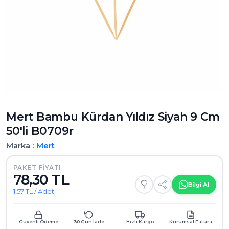
Mert Bambu Kürdan Yıldız Siyah 9 Cm
50'li B0709r
Marka :
Mert
PAKET FIYATI
78,30 TL
Bilgi Al
1,57 TL / Adet
Güvenli Ödeme
30 Gün İade
Hızlı Kargo
Kurumsal Fatura