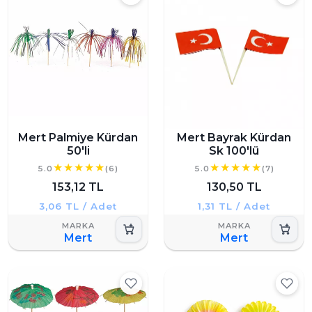
Mert Palmiye Kürdan
Mert Bayrak Kürdan
50'li
Sk 100'lü
5.0
(6)
5.0
(7)
153,12 TL
130,50 TL
3,06 TL / Adet
1,31 TL / Adet
Mert
Mert