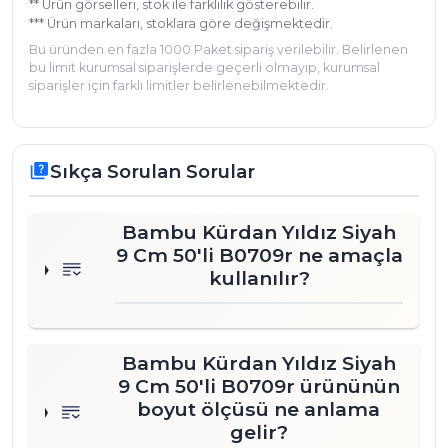
** Ürün görselleri, stok ile farklılık gösterebilir.
*** Ürün markaları, stoklara göre değişmektedir.
Bu üründen en fazla 1000 Paket sipariş verilebilir. Belirlenen
bu limit kurumsal siparişlerde geçerli olmayıp, kurumsal
siparişler için farklı limitler belirlenebilmektedir.
Sıkça Sorulan Sorular
quiz
Bambu Kürdan Yıldız Siyah
9 Cm 50'li B0709r ne amaçla
kullanılır?
Bambu Kürdan Yıldız Siyah
9 Cm 50'li B0709r ürününün
boyut ölçüsü ne anlama
gelir?