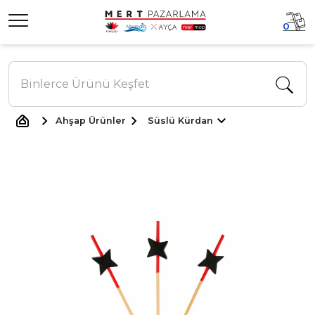
0
Ahşap Ürünler
Süslü Kürdan