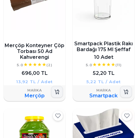
Smartpack Plastik Rakı
Merçöp Konteyner Çöp
Bardağı 175 Ml Şeffaf
Torbası 50 Ad
Kahverengi
10 Adet
5.0
(2)
5.0
(11)
696,00 TL
52,20 TL
13,92 TL / Adet
5,22 TL / Adet
Merçöp
Smartpack