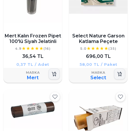
Mert Kalın Frozen Pipet
Select Nature Garson
100'lü Siyah Jelatinli
Katlama Peçete
4.9
(16)
5.0
(35)
36,54 TL
696,00 TL
0,37 TL / Adet
58,00 TL / Paket
Mert
Select