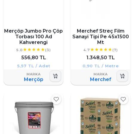
Merçöp Jumbo Pro Çöp
Merchef Streç Film
Torbası 100 Ad
Sanayi Tipi Pe 45x1500
Kahverengi
Mt
5.0
(3)
4.7
(7)
556,80 TL
1.348,50 TL
5,57 TL / Adet
0,90 TL / Metre
Merçöp
Merchef