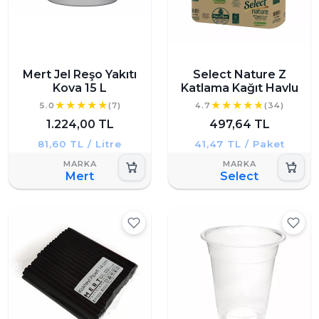
Mert Jel Reşo Yakıtı
Select Nature Z
Kova 15 L
Katlama Kağıt Havlu
5.0
(7)
4.7
(34)
1.224,00 TL
497,64 TL
81,60 TL / Litre
41,47 TL / Paket
Mert
Select