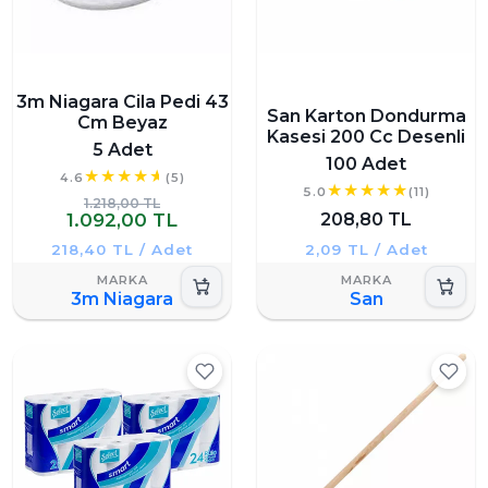
3m Niagara Cila Pedi 43
San Karton Dondurma
Cm Beyaz
Kasesi 200 Cc Desenli
5 Adet
100 Adet
4.6
(5)
5.0
(11)
1.218,00 TL
1.092,00 TL
208,80 TL
218,40 TL / Adet
2,09 TL / Adet
3m Niagara
San