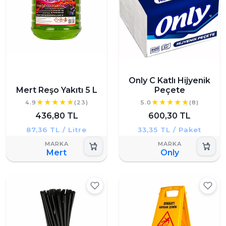
Only C Katlı Hijyenik
Mert Reşo Yakıtı 5 L
Peçete
4.9
(23)
5.0
(8)
436,80 TL
600,30 TL
87,36 TL / Litre
33,35 TL / Paket
Mert
Only