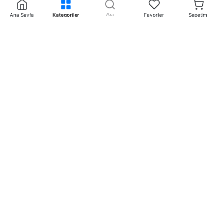
inceleyebilirsiniz.
Ara
Ana Sayfa
Kategoriler
Favoriler
Sepetim
İletişim
+90 242 340 5 198
info@mertpazarlama.com.tr
Yenigöl Mah. Menekşe Sok. No:17 Muratpaşa /
Antalya
WhatsApp ile görüşme başlat