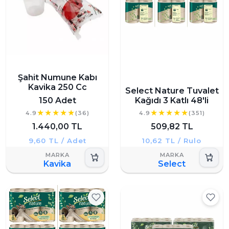
Şahit Numune Kabı
Kavika 250 Cc
Select Nature Tuvalet
150 Adet
Kağıdı 3 Katlı 48'li
4.9
(36)
4.9
(351)
1.440,00 TL
509,82 TL
9,60 TL / Adet
10,62 TL / Rulo
Kavika
Select