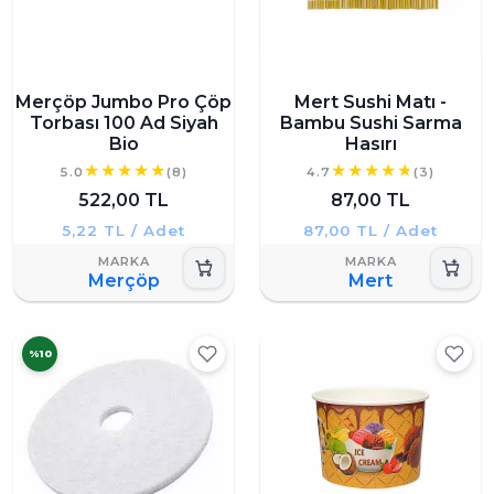
Merçöp Jumbo Pro Çöp
Mert Sushi Matı -
Torbası 100 Ad Siyah
Bambu Sushi Sarma
Bio
Hasırı
5.0
(8)
4.7
(3)
522,00 TL
87,00 TL
5,22 TL / Adet
87,00 TL / Adet
Merçöp
Mert
%10