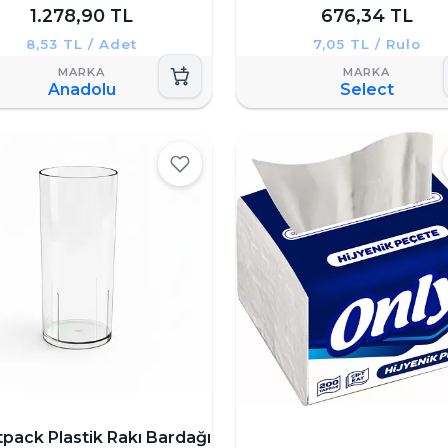
1.278,90 TL
676,34 TL
8,53 TL / Adet
7,05 TL / Rulo
Anadolu
Select
pack Plastik Rakı Bardağı