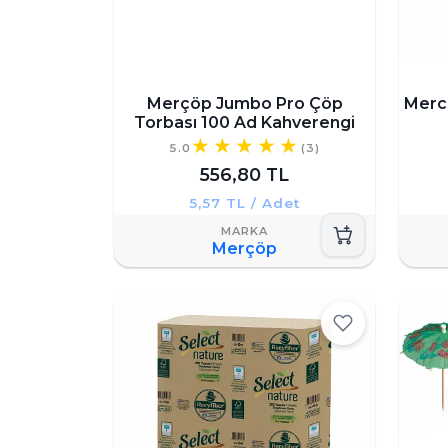
Merçöp Jumbo Pro Çöp
Merch
Torbası 100 Ad Kahverengi
5.0
(3)
556,80 TL
5,57 TL / Adet
Merçöp