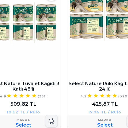
t Nature Tuvalet Kağıdı 3
Select Nature Rulo Kağıt
Katlı 48'li
24'lü
4.9
(351)
4.9
(390
509,82 TL
425,87 TL
10,62 TL / Rulo
17,74 TL / Rulo
Select
Select