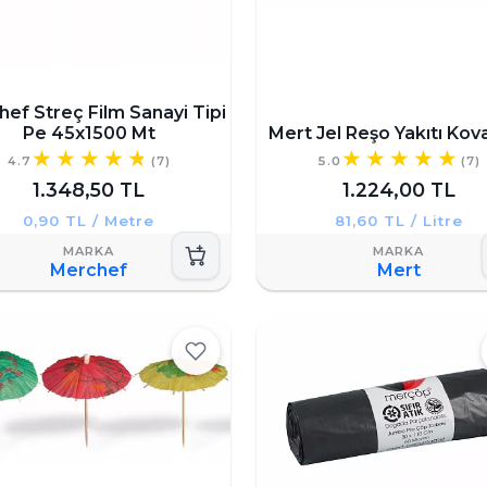
ef Streç Film Sanayi Tipi
Pe 45x1500 Mt
Mert Jel Reşo Yakıtı Kova
4.7
(7)
5.0
(7)
1.348,50 TL
1.224,00 TL
0,90 TL / Metre
81,60 TL / Litre
Merchef
Mert