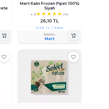
Mert Kalın Frozen Pipet 100'lü
çete
Siyah
4.8
(16)
26,10 TL
0,26 TL / Adet
Mert