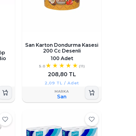
San Karton Dondurma Kasesi
200 Cc Desenli
öp
Bio
100 Adet
5.0
(11)
208,80 TL
2,09 TL / Adet
San