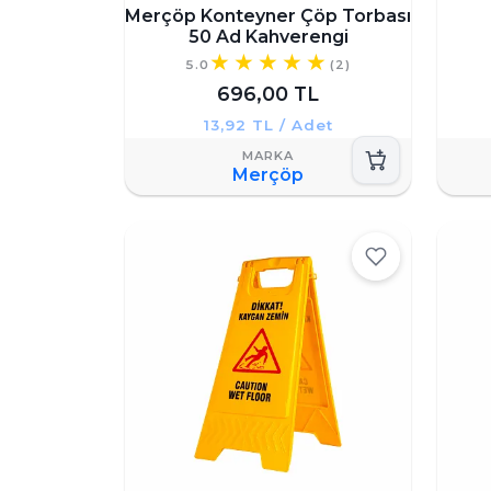
Merçöp Konteyner Çöp Torbası
50 Ad Kahverengi
5.0
(2)
696,00 TL
13,92 TL / Adet
Merçöp