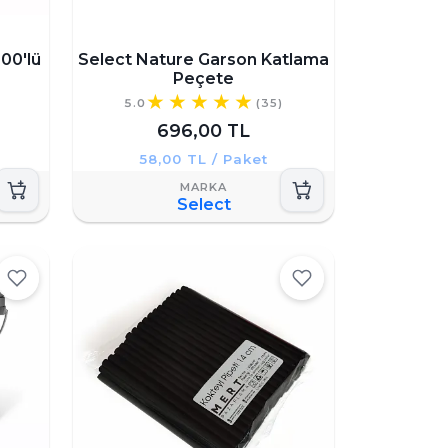
00'lü
Select Nature Garson Katlama
Peçete
5.0
(35)
696,00 TL
58,00 TL / Paket
Select