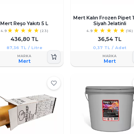
Mert Kalın Frozen Pipet 1
Mert Reşo Yakıtı 5 L
Siyah Jelatinli
4.9
(23)
4.9
(16)
436,80 TL
36,54 TL
87,36 TL / Litre
0,37 TL / Adet
Mert
Mert