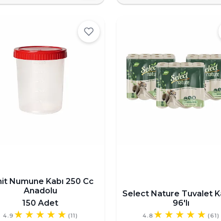
hit Numune Kabı 250 Cc
Anadolu
Select Nature Tuvalet K
150 Adet
96'lı
4.9
(11)
4.8
(61)