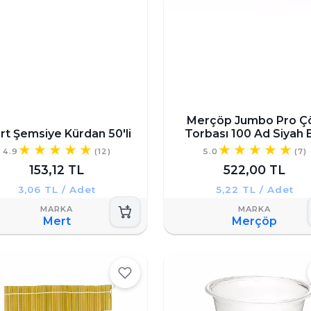
Merçöp Jumbo Pro Ç
rt Şemsiye Kürdan 50'li
Torbası 100 Ad Siyah 
4.9
(12)
5.0
(7)
153,12 TL
522,00 TL
3,06 TL / Adet
5,22 TL / Adet
Mert
Merçöp