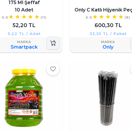
175 Ml Şeffaf
10 Adet
Only C Katlı Hijyenik Pe
5.0
(11)
5.0
(8)
52,20 TL
600,30 TL
5,22 TL / Adet
33,35 TL / Paket
Smartpack
Only