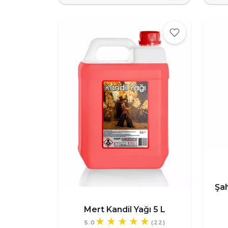
Şa
Mert Kandil Yağı 5 L
5.0
(22)