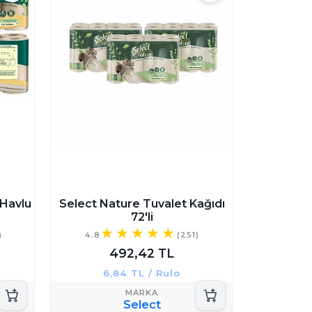
 Havlu
Select Nature Tuvalet Kağıdı
72'li
)
4.8
(251)
492,42 TL
6,84 TL / Rulo
Select