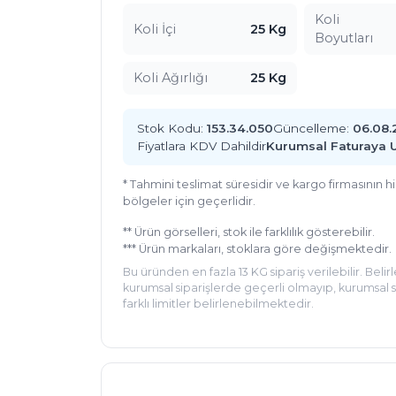
Koli
Koli İçi
25 Kg
Boyutları
Koli Ağırlığı
25 Kg
Stok Kodu:
153.34.050
Güncelleme:
06.08.
Fiyatlara KDV Dahildir
Kurumsal Faturaya 
* Tahmini teslimat süresidir ve kargo firmasının 
bölgeler için geçerlidir.
** Ürün görselleri, stok ile farklılık gösterebilir.
*** Ürün markaları, stoklara göre değişmektedir.
Bu üründen en fazla 13 KG sipariş verilebilir. Belir
kurumsal siparişlerde geçerli olmayıp, kurumsal si
farklı limitler belirlenebilmektedir.