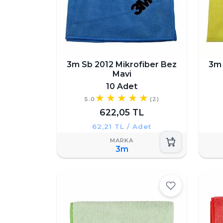
3m Sb 2012 Mikrofiber Bez
3m 
Mavi
10 Adet
5.0
(2)
622,05 TL
62,21 TL / Adet
3m