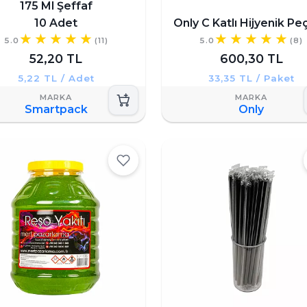
175 Ml Şeffaf
10 Adet
Only C Katlı Hijyenik Pe
5.0
(11)
5.0
(8)
52,20 TL
600,30 TL
5,22 TL / Adet
33,35 TL / Paket
Smartpack
Only