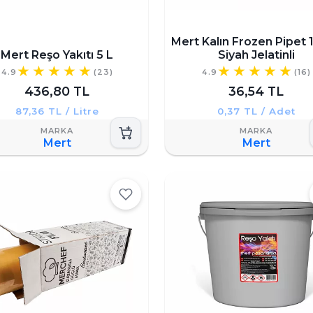
Mert Kalın Frozen Pipet 1
Mert Reşo Yakıtı 5 L
Siyah Jelatinli
4.9
(23)
4.9
(16)
436,80 TL
36,54 TL
87,36 TL / Litre
0,37 TL / Adet
Mert
Mert