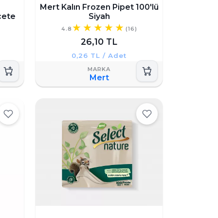
Mert Kalın Frozen Pipet 100'lü
çete
Siyah
4.8
(16)
26,10 TL
0,26 TL / Adet
Mert