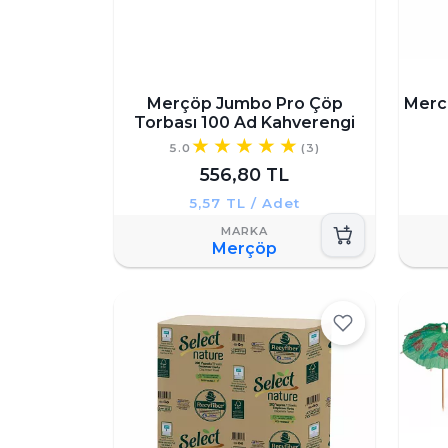
Merçöp Jumbo Pro Çöp
Merch
Torbası 100 Ad Kahverengi
5.0
(3)
556,80 TL
5,57 TL / Adet
Merçöp