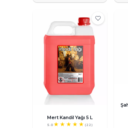
Şa
Mert Kandil Yağı 5 L
5.0
(22)