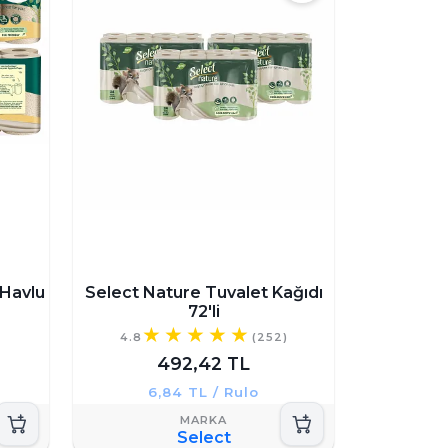
 Havlu
Select Nature Tuvalet Kağıdı
72'li
)
4.8
(252)
492,42 TL
6,84 TL / Rulo
Select