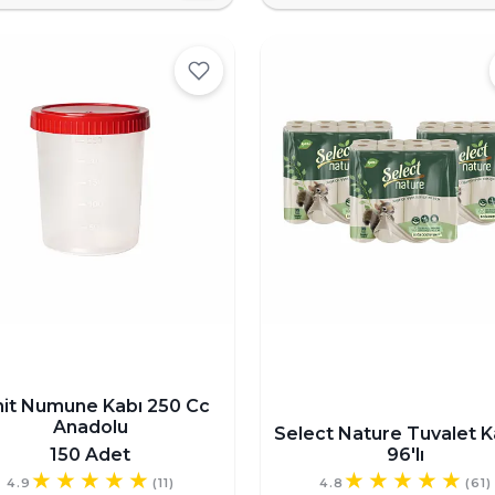
hit Numune Kabı 250 Cc
Anadolu
Select Nature Tuvalet K
150 Adet
96'lı
4.9
(11)
4.8
(61)