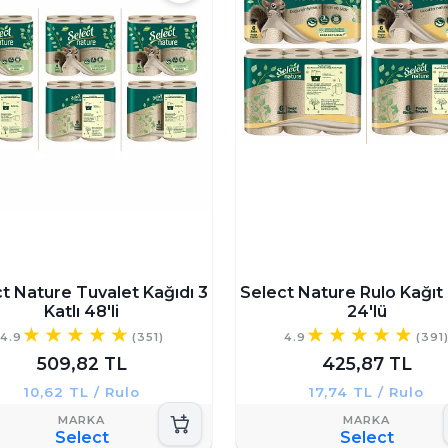
t Nature Tuvalet Kağıdı 3
Select Nature Rulo Kağıt
Katlı 48'li
24'lü
4.9
(351)
4.9
(391
509,82 TL
425,87 TL
10,62 TL / Rulo
17,74 TL / Rulo
Select
Select