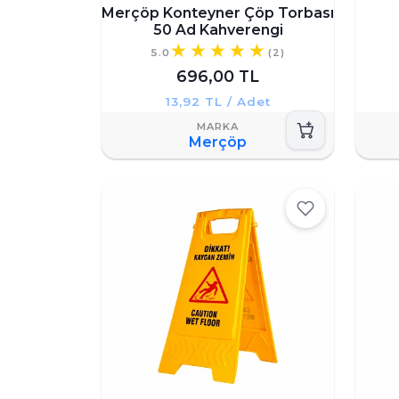
Merçöp Konteyner Çöp Torbası
50 Ad Kahverengi
5.0
(2)
696,00 TL
13,92 TL / Adet
Merçöp