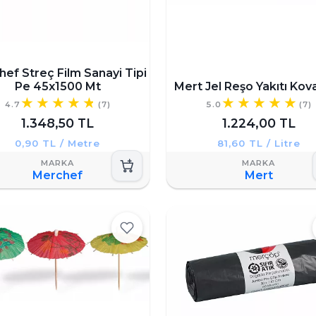
ef Streç Film Sanayi Tipi
Pe 45x1500 Mt
Mert Jel Reşo Yakıtı Kova
4.7
(7)
5.0
(7)
1.348,50 TL
1.224,00 TL
0,90 TL / Metre
81,60 TL / Litre
Merchef
Mert