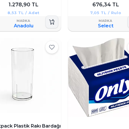
1.278,90 TL
676,34 TL
8,53 TL / Adet
7,05 TL / Rulo
Anadolu
Select
pack Plastik Rakı Bardağı