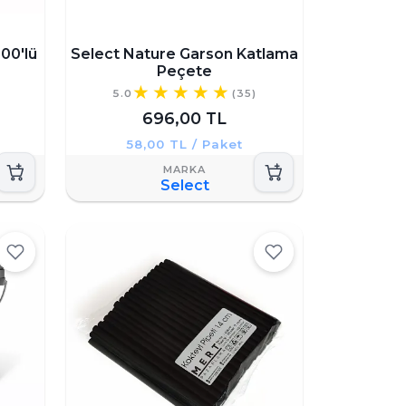
00'lü
Select Nature Garson Katlama
Peçete
5.0
(35)
696,00 TL
58,00 TL / Paket
Select