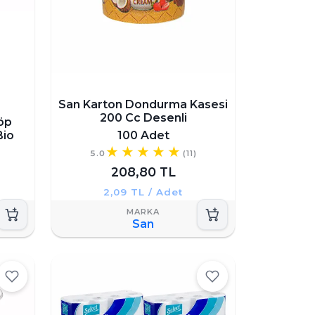
San Karton Dondurma Kasesi
200 Cc Desenli
öp
Bio
100 Adet
5.0
(11)
208,80 TL
2,09 TL / Adet
San