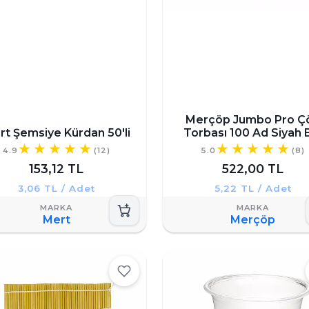
Merçöp Jumbo Pro Ç
rt Şemsiye Kürdan 50'li
Torbası 100 Ad Siyah 
4.9
(12)
5.0
(8)
153,12 TL
522,00 TL
3,06 TL / Adet
5,22 TL / Adet
Mert
Merçöp