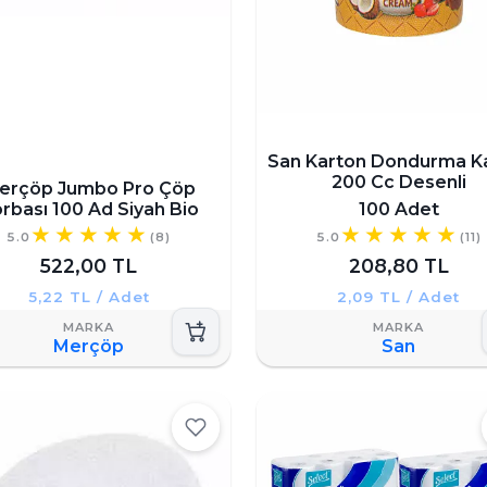
San Karton Dondurma K
200 Cc Desenli
erçöp Jumbo Pro Çöp
rbası 100 Ad Siyah Bio
100 Adet
5.0
(8)
5.0
(11)
522,00 TL
208,80 TL
5,22 TL / Adet
2,09 TL / Adet
Merçöp
San