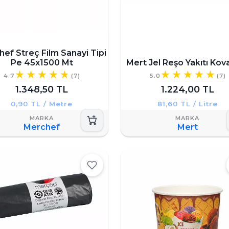
ef Streç Film Sanayi Tipi
Pe 45x1500 Mt
Mert Jel Reşo Yakıtı Kova
4.7
(7)
5.0
(7)
1.348,50 TL
1.224,00 TL
0,90 TL / Metre
81,60 TL / Litre
Merchef
Mert