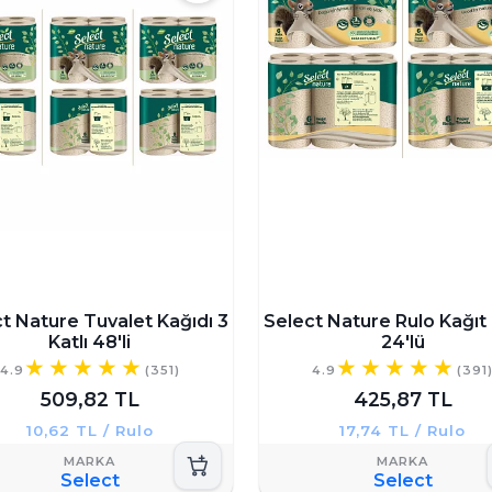
t Nature Tuvalet Kağıdı 3
Select Nature Rulo Kağıt
Katlı 48'li
24'lü
4.9
(351)
4.9
(391
509,82 TL
425,87 TL
10,62 TL / Rulo
17,74 TL / Rulo
Select
Select