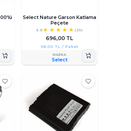
00'lü
Select Nature Garson Katlama
Peçete
5.0
(35)
696,00 TL
58,00 TL / Paket
Select