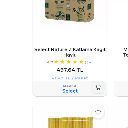
Select Nature Z Katlama Kağıt
M
Havlu
To
4.7
(34)
497,64 TL
41,47 TL / Paket
Select