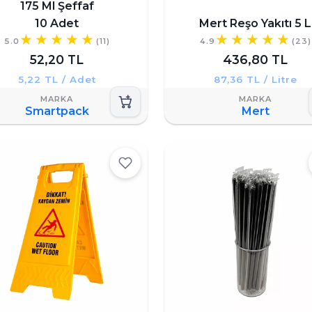
175 Ml Şeffaf
10 Adet
Mert Reşo Yakıtı 5 L
5.0
(11)
4.9
(23)
52,20 TL
436,80 TL
5,22 TL / Adet
87,36 TL / Litre
Smartpack
Mert