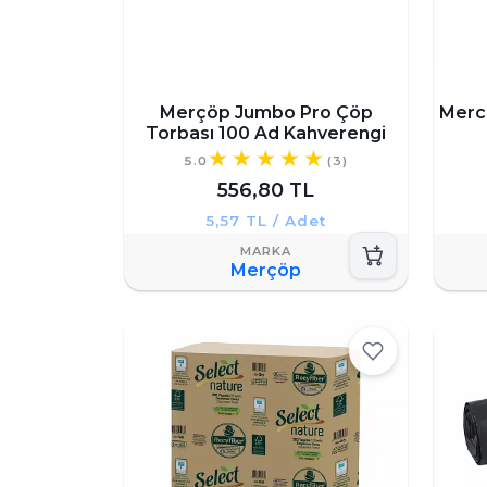
Merçöp Jumbo Pro Çöp
Merch
Torbası 100 Ad Kahverengi
5.0
(3)
556,80 TL
5,57 TL / Adet
Merçöp