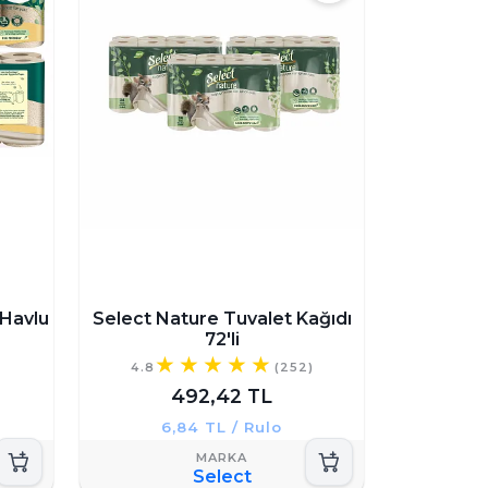
 Havlu
Select Nature Tuvalet Kağıdı
72'li
)
4.8
(252)
492,42 TL
6,84 TL / Rulo
Select