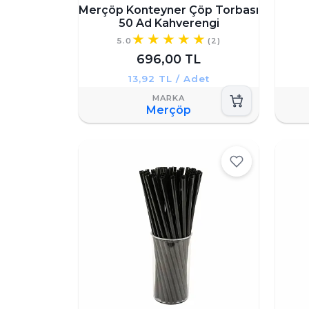
Merçöp Konteyner Çöp Torbası
50 Ad Kahverengi
5.0
(2)
696,00 TL
13,92 TL / Adet
Merçöp