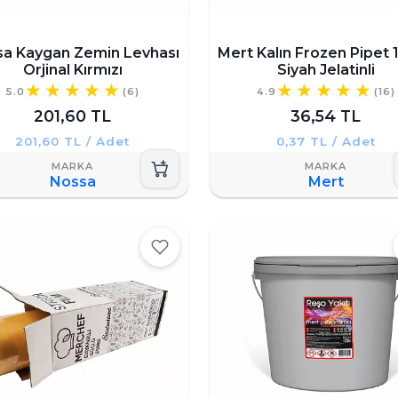
a Kaygan Zemin Levhası
Mert Kalın Frozen Pipet 1
Orjinal Kırmızı
Siyah Jelatinli
5.0
(6)
4.9
(16)
201,60 TL
36,54 TL
201,60 TL / Adet
0,37 TL / Adet
Nossa
Mert