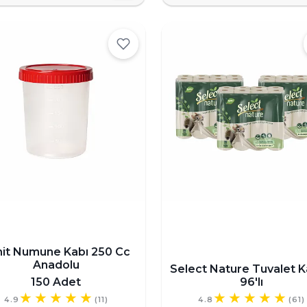
hit Numune Kabı 250 Cc
Anadolu
Select Nature Tuvalet K
150 Adet
96'lı
4.9
(11)
4.8
(61)