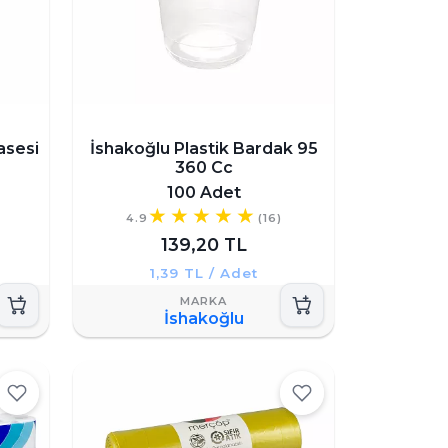
asesi
İshakoğlu Plastik Bardak 95
360 Cc
100 Adet
4.9
(16)
139,20 TL
1,39 TL / Adet
İshakoğlu