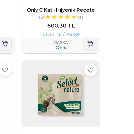
Only C Katlı Hijyenik Peçete
5.0
(8)
600,30 TL
33,35 TL / Paket
Only