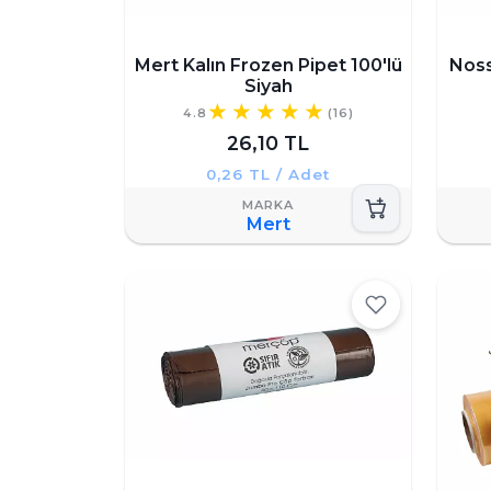
Mert Kalın Frozen Pipet 100'lü
Noss
Siyah
4.8
(16)
26,10 TL
0,26 TL / Adet
Mert