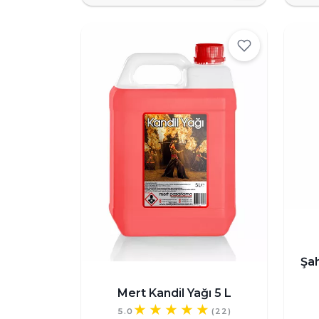
Şa
Mert Kandil Yağı 5 L
5.0
(22)