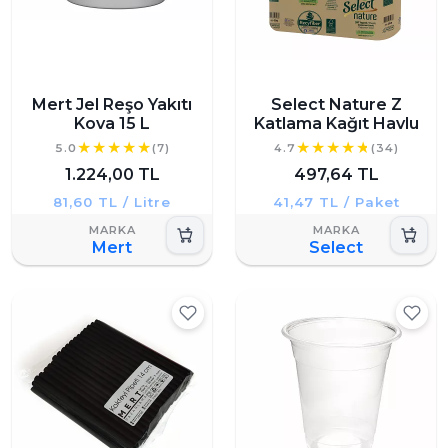
Mert Jel Reşo Yakıtı
Select Nature Z
Kova 15 L
Katlama Kağıt Havlu
5.0
(7)
4.7
(34)
1.224,00 TL
497,64 TL
81,60 TL / Litre
41,47 TL / Paket
Mert
Select