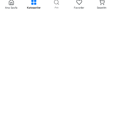
inceleyebilirsiniz.
Ara
Ana Sayfa
Kategoriler
Favoriler
Sepetim
İletişim
+90 242 340 5 198
info@mertpazarlama.com.tr
Yenigöl Mah. Menekşe Sok. No:17 Muratpaşa /
Antalya
WhatsApp ile görüşme başlat