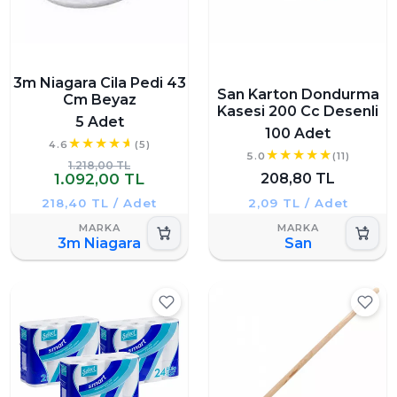
3m Niagara Cila Pedi 43
San Karton Dondurma
Cm Beyaz
Kasesi 200 Cc Desenli
5 Adet
100 Adet
4.6
(5)
5.0
(11)
1.218,00 TL
1.092,00 TL
208,80 TL
218,40 TL / Adet
2,09 TL / Adet
3m Niagara
San