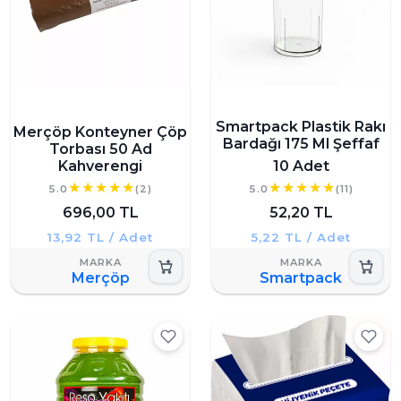
Smartpack Plastik Rakı
Merçöp Konteyner Çöp
Bardağı 175 Ml Şeffaf
Torbası 50 Ad
Kahverengi
10 Adet
5.0
(2)
5.0
(11)
696,00 TL
52,20 TL
13,92 TL / Adet
5,22 TL / Adet
Merçöp
Smartpack