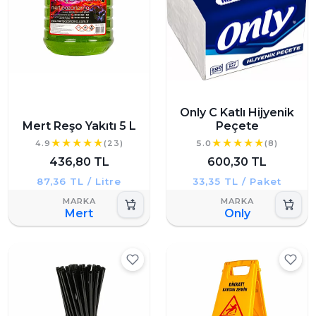
Only C Katlı Hijyenik
Mert Reşo Yakıtı 5 L
Peçete
4.9
(23)
5.0
(8)
436,80 TL
600,30 TL
87,36 TL / Litre
33,35 TL / Paket
Mert
Only