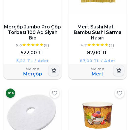
Merçöp Jumbo Pro Çöp
Mert Sushi Matı -
Torbası 100 Ad Siyah
Bambu Sushi Sarma
Bio
Hasırı
5.0
(8)
4.7
(3)
522,00 TL
87,00 TL
5,22 TL / Adet
87,00 TL / Adet
Merçöp
Mert
%10