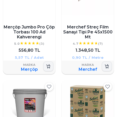
Merçöp Jumbo Pro Çöp
Merchef Streç Film
Torbası 100 Ad
Sanayi Tipi Pe 45x1500
Kahverengi
Mt
5.0
(3)
4.7
(7)
556,80 TL
1.348,50 TL
5,57 TL / Adet
0,90 TL / Metre
Merçöp
Merchef