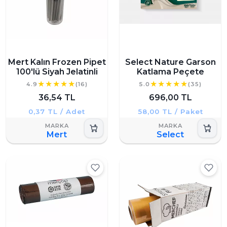
Mert Kalın Frozen Pipet
Select Nature Garson
100'lü Siyah Jelatinli
Katlama Peçete
4.9
(16)
5.0
(35)
36,54 TL
696,00 TL
0,37 TL / Adet
58,00 TL / Paket
Mert
Select