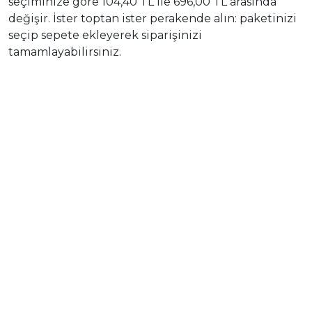
seçiminize göre 104,40 TL ile 696,00 TL arasında
değişir. İster toptan ister perakende alın: paketinizi
seçip sepete ekleyerek siparişinizi
tamamlayabilirsiniz.