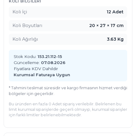
KOLI BILGILERI
Koli İçi
12 Adet
Koli Boyutları
20 × 27 × 17 cm
Koli Ağırlığı
3.63 Kg
Stok Kodu:
153.21.112-15
Güncelleme:
07.08.2026
Fiyatlara KDV Dahildir
Kurumsal Faturaya Uygun
* Tahmini teslimat süresidir ve kargo firmasının hizmet verdiği
bölgeler için geçerlidir.
Bu üründen en fazla 0 Adet sipariş verilebilir. Belirlenen bu
limit kurumsal siparişlerde geçerli olmayıp, kurumsal siparişler
için farklı limitler belirlenebilmektedir.