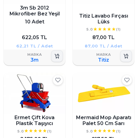
3m Sb 2012
Mikrofiber Bez Yeşil
Titiz Lavabo Fırçası
10 Adet
Lüks
5.0
(1)
622,05 TL
87,00 TL
62,21 TL / Adet
87,00 TL / Adet
3m
Titiz
Ermet Çift Kova
Mermaid Mop Aparatı
Plastik Taşıyıcı
Palet 50 Cm Sarı
5.0
(1)
5.0
(1)