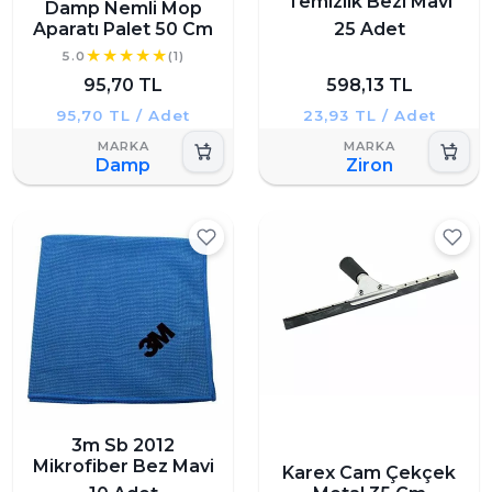
Temizlik Bezi Mavi
Damp Nemli Mop
Aparatı Palet 50 Cm
25 Adet
5.0
(1)
95,70 TL
598,13 TL
95,70 TL / Adet
23,93 TL / Adet
Damp
Ziron
3m Sb 2012
Mikrofiber Bez Mavi
Karex Cam Çekçek