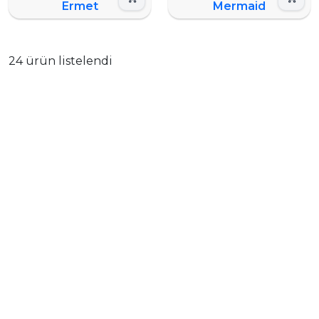
Ermet
Mermaid
24 ürün listelendi