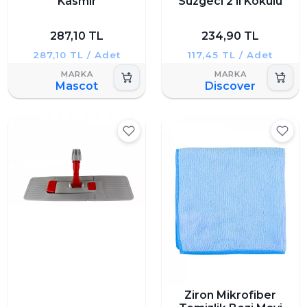
Kasmir
Süzgeci 2'li Kokulu
287,10 TL
234,90 TL
287,10 TL / Adet
117,45 TL / Adet
Mascot
Discover
Ziron Mikrofiber