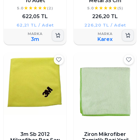
10 Adet
Metal 35 Cm
5.0
(2)
5.0
(5)
622,05 TL
226,20 TL
62,21 TL / Adet
226,20 TL / Adet
3m
Karex
3m Sb 2012
Ziron Mikrofiber