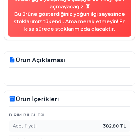
açmayacağız. ⏳
Bu ürüne gösterdiğiniz yoğun ilgi sayesinde
stoklarımız tükendi. Ama merak etmeyin! En
kısa sürede stoklarımızda olacaktır.
Ürün Açıklaması
description
Ürün İçerikleri
inventory_2
Ürün İçerikleri
BIRIM BILGILERI
Adet Fiyatı
382,80 TL